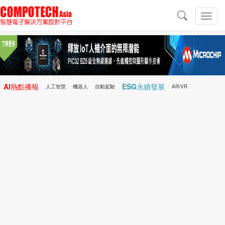
導
航
切
換
導
航
AI熱點播報
ESG永續發展
人工智慧
機器人
自動駕駛
AR/VR
Microchip
電子雜誌/e-Magazine
行動醫療