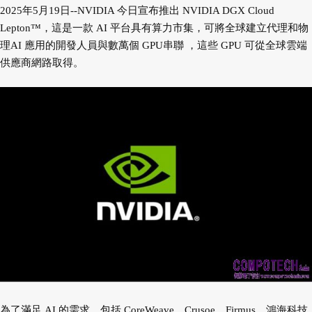
2025年5月19日--NVIDIA 今日宣布推出 NVIDIA DGX Cloud
Lepton™，這是一款 AI 平台具有算力市集，可將全球建立代理和物
理AI 應用的開發人員與數萬個 GPU串聯 ，這些 GPU 可從全球雲端
供應商網路取得。
為了滿足 AI 的需求，包括 CoreWeave、Crusoe、Firmus、鴻海科技