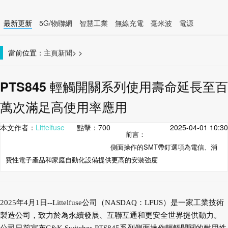
最新更新
5G/物聯網
智慧工業
無線充電
毫米波
電源
智慧裝置
無線連接
當前位置：
主頁
新聞
>
>
PTS845 輕觸開關系列使用壽命延長至百
萬次滿足高使用率應用
本文作者：
Littelfuse
點擊：
700
2025-04-01 10:30
前言：
側面操作的SMT帶釘選項為電信、消
費性電子產品和家庭自動化設備提供更高的安裝強度
2025年4月1日--Littelfuse公司（NASDAQ：LFUS）是一家工業技術
製造公司，致力於為永續發展、互聯互通和更安全世界提供動力。