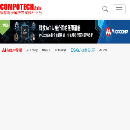
導
航
切
換
導
航
AI熱點播報
ESG永續發展
人工智慧
機器人
自動駕駛
AR/VR
Microchip
電子雜誌/e-Magazine
行動醫療