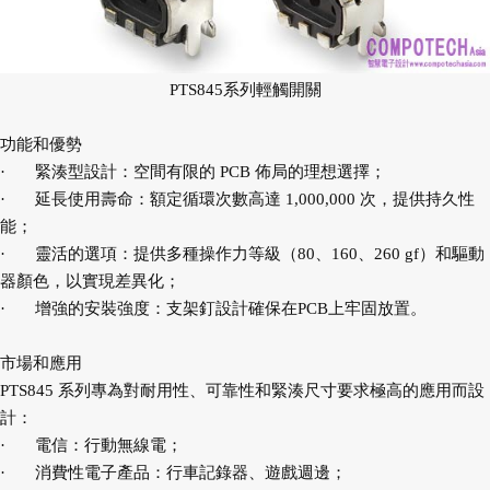
PTS845系列輕觸開關
功能和優勢
·
緊湊型設計：空間有限的 PCB 佈局的理想選擇；
·
延長使用壽命：額定循環次數高達 1,000,000 次，提供持久性
能；
·
靈活的選項：提供多種操作力等級（80、160、260 gf）和驅動
器顏色，以實現差異化；
·
增強的安裝強度：支架釘設計確保在PCB上牢固放置。
市場和應用
PTS845 系列專為對耐用性、可靠性和緊湊尺寸要求極高的應用而設
計：
·
電信：行動無線電；
·
消費性電子產品：行車記錄器、遊戲週邊；