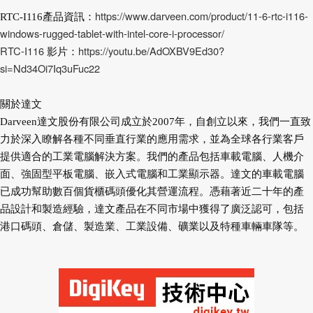
https://www.darveen.com/product/11-6-rtc-i116-
RTC-I116產品資訊：
windows-rugged-tablet-with-intel-core-i-processor/
RTC-I116
https://youtu.be/AdOXBV9Ed30?
影片：
si=Nd34Oi7Iq3uFuc22
關於達文
Darveen達文股份有限公司成立於2007年，自創立以來，我們一直致
力於深入瞭解各種不同垂直行業的應用需求，並為全球各行業客戶
提供適合的工業電腦解決方案。我們的產品包括車載電腦、人機介
面、強固型平板電腦、嵌入式電腦和工業顯示器。達文的車載電腦
已成功幫助數百個貨櫃碼頭優化其營運流程。憑藉著近二十年的產
品設計和製造經驗，達文產品在不同市場中獲得了廣泛認可，包括
港口碼頭、倉儲、製造業、工業設備、礦業以及特種車輛車隊等。