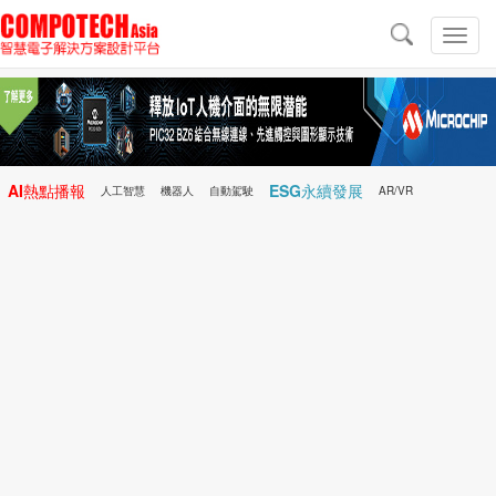
導
航
切
換
導
航
AI熱點播報
ESG永續發展
人工智慧
機器人
自動駕駛
AR/VR
Microchip
電子雜誌/e-Magazine
行動醫療