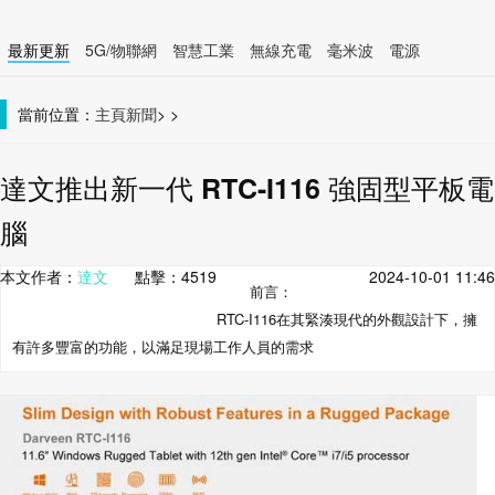
最新更新
5G/物聯網
智慧工業
無線充電
毫米波
電源
智慧裝置
無線連接
當前位置：
主頁
新聞
>
>
達文推出新一代 RTC-I116 強固型平板電
腦
本文作者：
達文
點擊：
4519
2024-10-01 11:46
前言：
RTC-I116在其緊湊現代的外觀設計下，擁
有許多豐富的功能，以滿足現場工作人員的需求