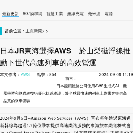
最新更新
5G/物聯網
智慧工業
無線充電
毫米波
電源
智慧裝置
無線連接
當前位置：
主頁
新聞
>
>
日本JR東海選擇AWS 於山梨磁浮線推
動下世代高速列車的高效營運
本文作者：
AWS
點擊：
854
2024-09-06 11:19
前言：
日本龍頭鐵路公司使用AWS生成式AI、機
器學習和物聯網技術優化軌道維護，於全球最快速的列車上為乘客提供高
品質的乘車體驗
2024年9月6日--Amazon Web Services（AWS）宣布每年透過東海道
新幹線為超過1.7億位乘客提供高速鐵路服務的東海旅客鐵道株式會