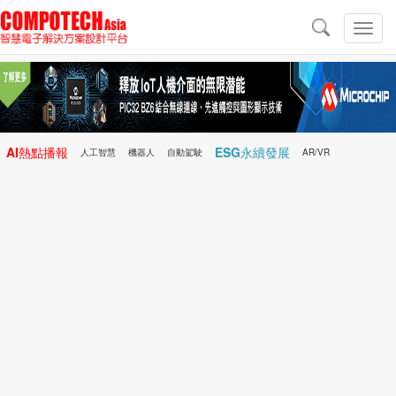
導
航
切
換
導
航
AI熱點播報
ESG永續發展
人工智慧
機器人
自動駕駛
AR/VR
Microchip
電子雜誌/e-Magazine
行動醫療