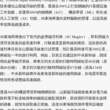
社（Central Japan Railway Company，以下簡稱JR東海）正運用AWS
技術優化山梨磁浮線的營運。透過在AWS上打造關鍵的IT基礎設施
工作負載，並運用AWS的物聯網（IoT）、機器學習（ML）和生成
式人工智慧（AI）功能，JR東海將邁向資料驅動的營運，以提高效
率並降低維護成本。
JR東海即將推出下世代的超導磁浮列車（SC Maglev），即利用磁力
漂浮並推進的超高速列車，行駛速度是新幹線的兩倍。這款新的高
速列車目前在山梨磁浮線進行試營運，預計最高時速可達500公里，
將縮短一半的旅行時間。例如，目前正在建設的中央新幹線，因採
用此超導磁浮系統，將東京到名古屋的行駛時間縮短至40分鐘（原
為86分鐘），東京到大阪的行駛時間縮短至67分鐘（原為134分
鐘）。中央新幹線將作為東海道新幹線的備用路線，在地震等緊急
情況時形成雙線高速鐵路。
透過AWS的機器學習和物聯網技術，山梨磁浮線能收集來自電力線
路和電子軌道檢測車的鐵路設施監測資料，當偵測到可能發生故障
的跡象，就預先採取修正措施。這使JR東海能預測停電和設備故