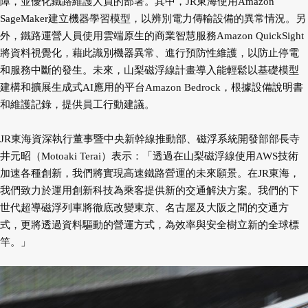
障，並優化鐵路維護人員的部署。其中，JR東海使用Amazon
SageMaker建立機器學習模型，以辨別電力傳輸設備的異常情況。另
外，鐵路運營人員使用雲端原生的商業智慧服務Amazon QuickSight
將資料視覺化，藉此識別機器異常、進行預防性維護，以防止停電
和服務中斷的發生。未來，山梨磁浮線計畫導入能輕鬆以基礎模型
建構和擴展生成式AI應用的平台Amazon Bedrock，根據設備說明書
和維護記錄，提供員工行動建議。
JR東海資深執行董事暨中央新幹線推動部、磁浮系統開發部部長寺
井元昭（Motoaki Terai）表示：「透過在山梨磁浮線使用AWS技術
加速各種創新，我們將實現高速鐵路營運的未來願景。在JR東海，
我們致力於運用創新科技為乘客提供新的交通解決方案。我們的下
世代超導磁浮列車將徹底改變東京、名古屋及大阪之間的交通方
式，更將透過資料驅動的營運方式，為效率與安全樹立新的全球標
竿。」