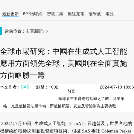
最新更新
5G/物聯網
智慧工業
無線充電
毫米波
電源
智慧裝置
無線連接
當前位置：
主頁
新聞
>
>
全球市場研究：中國在生成式人工智能
應用方面領先全球，美國則在全面實施
方面略勝一籌
本文作者：
SAS
點擊：
1002
2024-07-10 18:06
前言：
領導者主要憂慮包括缺乏了解、商業策
略、充足數據及法規準備；而數據私隱、安全及管治則為主要挑戰
2024年7月10日--生成式人工智能（GenAI）日趨普及，世界各地的
機構紛紛積極採用並投資這項技術。根據 SAS 委託 Coleman Parkes