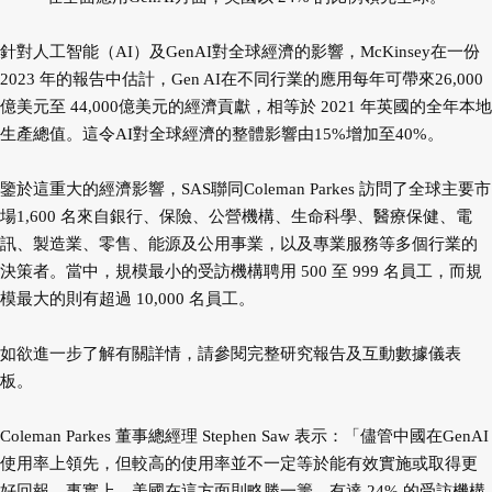
針對人工智能（AI）及GenAI對全球經濟的影響，McKinsey在一份
2023 年的報告中估計，Gen AI在不同行業的應用每年可帶來26,000
億美元至 44,000億美元的經濟貢獻，相等於 2021 年英國的全年本地
生產總值。這令AI對全球經濟的整體影響由15%增加至40%。
鑒於這重大的經濟影響，SAS聯同Coleman Parkes 訪問了全球主要市
場1,600 名來自銀行、保險、公營機構、生命科學、醫療保健、電
訊、製造業、零售、能源及公用事業，以及專業服務等多個行業的
決策者。當中，規模最小的受訪機構聘用 500 至 999 名員工，而規
模最大的則有超過 10,000 名員工。
如欲進一步了解有關詳情，請參閱完整研究報告及互動數據儀表
板。
Coleman Parkes 董事總經理 Stephen Saw 表示：「儘管中國在GenAI
使用率上領先，但較高的使用率並不一定等於能有效實施或取得更
好回報。事實上，美國在這方面則略勝一籌，有達 24% 的受訪機構