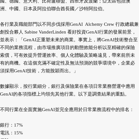
國、德國、意大利、比荷盧聯盟、西班牙及波蘭；亞太區包括澳
洲、中國、日本及阿拉伯聯合酋長國／沙特阿拉伯。
各行業及職能部門以不同步伐採用GenAI Alchemy Crew 行政總裁兼
創投合夥人 Sabine VanderLinden 看好投資GenAI行業的發展前景，
並表示：「GenAI正重塑未來的商業。事實上，將GenAI技術整合至
不同的業務流程，由市場推廣項目的動態效能分析以至精確的保險
索償，可有效提升營運效率、個人化體驗及策略遠見，帶來前所未
有的商機。在這個充滿不確定性及無法預測的競爭環境中，企業必
須採用GenAI技術，方能脫穎而出。」
數據顯示，按行業細分，銀行及保險業在各項日常業務營運中應用
GenAI的各項指標上均領先其他行業。以下是調查結果的重點。
不同行業在全面實施GenAI並完全應用於日常業務流程中的排名：
銀行：17%
電訊：15%