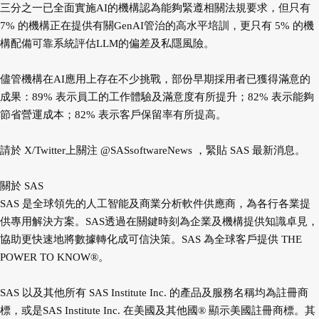
三分之一已全面實施AI的機構認為能夠緊遵相關法規要求，但只有
7% 的機構正在提供有關GenAI管治的高水平培訓，更只有 5% 的機
構配備可靠系統評估LLM的偏差及私隱風險。
儘管機構在AI應用上存在不少挑戰，部份早期採用者已獲得滿意的
成果：89% 表示員工的工作體驗及滿意度有所提升；82% 表示能夠
節省營運成本；82% 表示客戶保留率有所提高。
請於 X/Twitter上關注 @SASsoftwareNews ，緊貼 SAS 最新消息。
關於 SAS
SAS 是全球領先的人工智能及商業分析軟件供應商，為各行各業提
供專用解決方案。SAS透過在關鍵時刻為企業及機構提供知識卓見，
協助更快速地將數據轉化成可信決策。SAS 為全球客戶提供 THE
POWER TO KNOW®。
SAS 以及其他所有 SAS Institute Inc. 的產品及服務名稱均為註冊商
標，或是SAS Institute Inc. 在美國及其他國® 顯示美國註冊商標。其