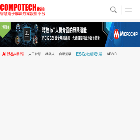
導
航
切
換
導
航
AI熱點播報
ESG永續發展
人工智慧
機器人
自動駕駛
AR/VR
Microchip
電子雜誌/e-Magazine
行動醫療