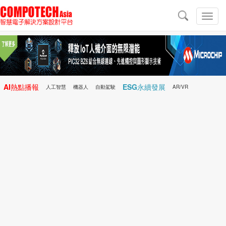
導
航
切
換
導
航
AI熱點播報
ESG永續發展
人工智慧
機器人
自動駕駛
AR/VR
Microchip
電子雜誌/e-Magazine
行動醫療