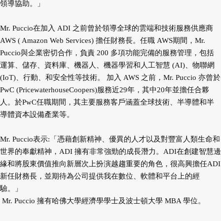
領導協助。」
Mr. Puccio在加入 ADI 之前曾於領導全球的雲端和技術服務供應商
AWS ( Amazon Web Services) 擔任財務長。任職 AWS期間，Mr.
Puccio與企業密切合作，負責 200 多項功能完備的服務管理，包括
運算、儲存、資料庫、機器人、機器學習和人工智慧 (AI)、物聯網
(IoT)、行動、和安全性等技術。 加入 AWS 之前，Mr. Puccio 亦曾於
PwC (PricewaterhouseCoopers)服務近29年，其中20年並擔任合夥
人。於PwC任職期間，其主要服務客戶涵蓋全球技術、半導體和半
導體資本設備產業等。
Mr. Puccio表示:「憑藉創新精神、優異的人才以及對豐富人類生命和
世界的奉獻精神，ADI 擁有非常強勁的成長潛力。ADI在創建智慧邊
緣和將股東價值推向新層次上扮演越趨重要的角色，很高興擔任ADI
新任財務長，並期待為公司提供我在數位、軟體和平台上的經
驗。」
Mr. Puccio 擁有哈佛大學經濟學學士及波士頓大學 MBA 學位。