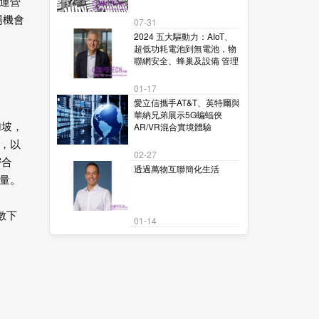
運營
場機會
07-31
2024 五大驅動力：AIoT、
超低功耗電池到無電池，物
聯網安全、蜂巢及設備 管理
01-17
愛立信攜手AT&T、英特爾與
華納兄弟展示5G蝙蝠俠
AR/VR混合實境體驗
加坡，
，以
02-27
密合
透過萬物互聯簡化生活
量。
數下
01-14