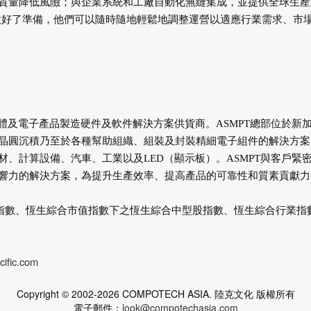
質量降低風險；與企業系統和工廠自動化無縫集成，並提供全球生產
0做好了準備，他們可以隨時隨地輕鬆地調整運營以適應行業需求、市
半導體及電子產品製造硬件及軟件解決方案供貨商。ASMPT總部位於新
從晶圓沉積乃至於各種幫助組織、組裝及封裝精細電子組件的解決方案
、計算設備、汽車、工業以及LED（顯示板）。ASMPT與客戶緊
響力的解決方案，為提升生產效率、提高產品的可靠性和質素貢獻力
生科技指數、恆生綜合市值指數下之恆生綜合中型股指數、恆生綜合行業指
cific.com
Copyright © 2002-2026 COMPOTECH ASIA. 陸克文化 版權所有
電子郵件：
look@compotechasia.com