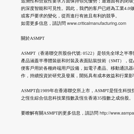
追溯性和合規性要求方面保持領先優勢；通過固有的閉環
的深度智能和可見性。因此，我們的客戶已經為工業4.
或客戶要求的變化，從而進行有效且有利的競爭。
www.criticalmanufacturing.com
如需更多信息，請訪問
關於ASMPT
ASMPT（香港聯交所股份代號: 0522）是領先全球之
產品涵蓋半導體裝嵌和封裝及表面貼裝技術（SMT），
便客戶用於各種終端用戶設備，如電子產品、移動通訊器材
作，持續投資於研究及發展，開拓具有成本效益和行業影
ASMPT自1989年在香港聯交所上市，ASMPT是恆
之恆生綜合信息科技業指數及恆生香港35指數之成份股。
http://www.asmpa
要瞭解有關ASMPT的更多信息，請訪問