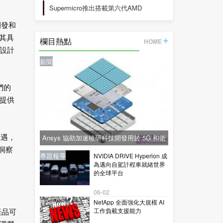
Supermicro推出搭載第六代AMD
EPYC™
開發和
其具
欄目熱點
HOME
設計
新聞
們的
提供
Ansys 協助加速稜研科技開發用於 5G 和衛
機遇，
洞察
星通訊的下一代毫米波技術
新聞
新聞
專題報導
新聞
專題報導
NVIDIA DRIVE Hyperion 成
為邁向自駕計程車就緒世界
的全球平台
06-02
NetApp 全面強化大規模 AI
工作負載支援能力
產品可