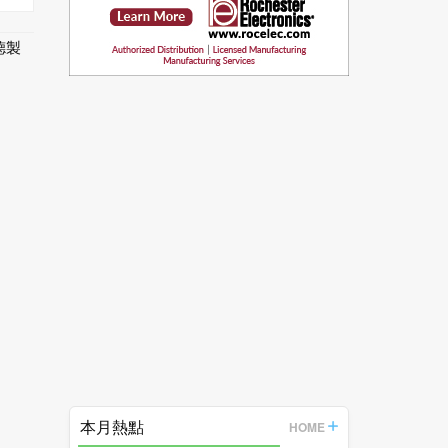
德製
本月熱點
HOME