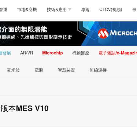
測試量測
通訊/網路
智慧設計
電源技術
汽車
營運
市場&商機
技術&應用
專題
CTOV(視頻)
最
軟體/工具
醫療電子
醫療電子
通訊&網路
介面
測試量測
通訊/網路
智慧設計
電源技術
汽車
人工智慧
安防監控
類比技術
LED/照明技術
微處
軟體/工具
醫療電子
醫療電子
通訊&網路
介面
嵌入技術
感測技術
量測
續發展
AR/VR
Microchip
行動醫療
電子雜誌/e-Magazi
人工智慧
安防監控
類比技術
LED/照明技術
微處
智慧型視覺影像/監
毫米波
電源
智慧裝置
無線連接
嵌入技術
感測技術
量測
控技術
智慧型視覺影像/監
控技術
本MES V10