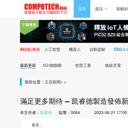
半導體/零組件
首頁
資訊
策略&
PC/周邊
半導體/零組件
新能源
PC/周邊
AI熱點播報
人工智慧
機器人
自動駕駛
ESG永
新能源
最新更新
5G/物聯網
智慧工業
無線充電
當前位置：
主頁
新聞
>
>
滿足更多期待 -- 凱睿德製造發佈新版
本文作者：
凱睿德
點擊：
5064
2023-06-21 17:05
前言：