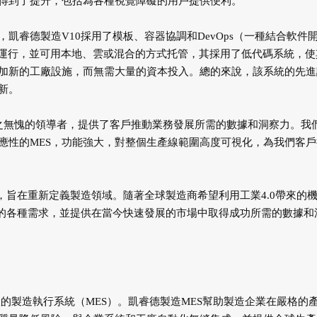
得到了提升，包括為各種視覺障礙的用戶提供便利。
凱睿德製造V10採用了模板、容器協調和DevOps（一種結合軟件
效運行，並可用本地、雲或混合的方式托管，其採用了低代碼系統，使
加新的工廠設施，而無需大量的資本投入。總的來說，該系統的先進
新。
市場上當之無愧的領導者，提供了客戶推動業務發展所需的數據和洞察力。我
應性的MES，功能強大，對整個生產線範圍高度可視化，為我們客戶
，旨在重新定義製造領域。隨著全球製造商希望利用工業4.0帶來的
商的各種需求，並提供在當今快速發展的市場中取得成功所需的數據和
置的製造執行系統（MES）。凱睿德製造MES幫助製造企業在嚴格的