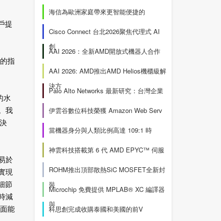
海信為歐洲家庭帶來更智能便捷的
客戶提
Cisco Connect 台北2026聚焦代理式 AI
創
AAI 2026：全新AMD開放式機器人合作
晰的指
AAI 2026: AMD推出AMD Helios機櫃級解
決方
Palo Alto Networks 最新研究：台灣企業
的水
伊雲谷數位科技榮獲 Amazon Web Serv
。我
決
當機器身分與人類比例高達 109:1 時
神雲科技搭載第 6 代 AMD EPYC™ 伺服
易於
ROHM推出頂部散熱SiC MOSFET全新封
實現
裝
細節
Microchip 免費提供 MPLAB® XC 編譯器
時減
與
科思創完成收購泰國和美國的前V
界面能