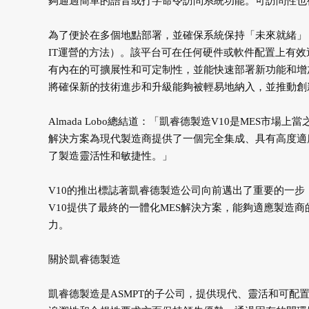
夠通過簡單的語音或打字命令訪問系統功能。可訪問性也
為了便於在多個地點部署，並確保系統保持「未來就緒」，
IT運營的方法）。該平台可在任何硬件或軟件配置上有
有內在的可擴展性和可定制性，並能快速部署新功能和增
將確保新的技術進步和升級能夠被輕易地納入，並推動創
Almada Lobo總結道：「凱睿德製造V10是MES
解決方案為現代製造商提供了一個完全集成、具有高度適
了製造靈活性和敏捷性。」
V10的推出標誌著凱睿德製造公司向前邁出了重要的一步
V10提供了最終的一體化MES解決方案，能夠適應製造
力。
關於凱睿德製造
凱睿德製造是ASMPT的子公司，提供現代、靈活和可配