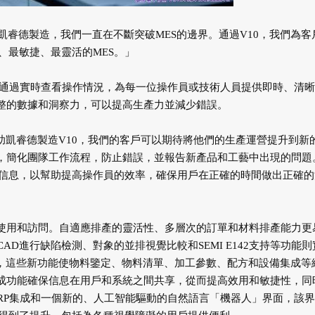
說道：「在凱睿德製造，我們一直在不斷突破MES的邊界。通過V10，我們為
、最敏捷、最靈活的MES。」
期。通過實時查看操作情況，為每一位操作員或技術人員提供即時、清
完整的數據和洞察力，可以提高生產力並減少錯誤。
，借助凱睿德製造V10，我們的客戶可以期待將他們的生產運營提升到新
務，簡化團隊工作流程，防止錯誤，並報告新產品和工藝中出現的問題
信息，以幫助提高操作員的效率，確保用戶在正確的時間做出正確的
戶使用和訪問。自適應排產的靈活性、多層次的訂單和材料排產能力更
AD進行缺陷檢測、對象的並排視覺比較和SEMI E142支持等功能則
合，這些新功能使物料鑒定、物料清單、加工參數、配方和設備集成等
集成功能確保信息在用戶和系統之間共享，從而提高效用和敏捷性，同
RP集成和一個新的、人工智能驅動的自然語言「機器人」界面，該