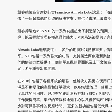
凱睿德製造首席執行官Francisco Almada Lobo
供了一個超越他們期望的解決方案，提供了市場上最廣泛
凱睿德製造MES V10的一系列功能超出了製造業的預
導，以及輕鬆管理各種產品的能力，V10為決策提供了
Almada Lobo繼續說道：「客戶的期待對我們很重要
平。V10包括一系列強大的功能，支持製造商創建新業
們的解決方案提供了一個簡單直觀的界面以及上下文製造
定，避免重複出現問題。」
在V10中包括了各種系統的增強，使解決方案更方便用
滿足不斷變化的產品和訂單要求，BOM變量管理、使用EC
了卓越的可用性。與現有的統計過程控制（SPC）相結
工作變得簡單。集成的警報和通知中心以及低代碼ERP
少對可操作事件的反應時間。 更多的新功能包括低代碼E