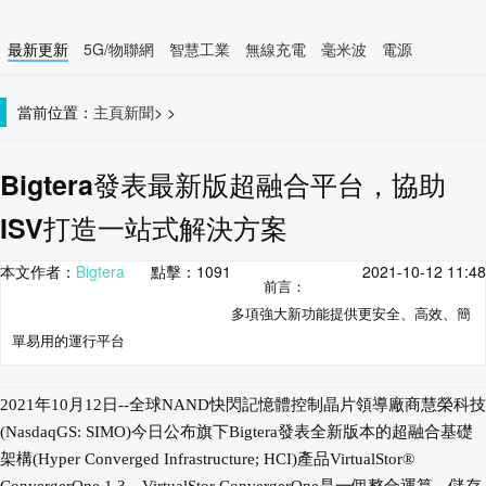
最新更新
5G/物聯網
智慧工業
無線充電
毫米波
電源
智慧裝置
無線連接
當前位置：
主頁
新聞
>
>
Bigtera發表最新版超融合平台，協助
ISV打造一站式解決方案
本文作者：
Bigtera
點擊：
1091
2021-10-12 11:48
前言：
多項強大新功能提供更安全、高效、簡
單易用的運行平台
2021年10月12日--全球NAND快閃記憶體控制晶片領導廠商慧榮科技
(NasdaqGS: SIMO)今日公布旗下Bigtera發表全新版本的超融合基礎
架構(Hyper Converged Infrastructure; HCI)產品VirtualStor®