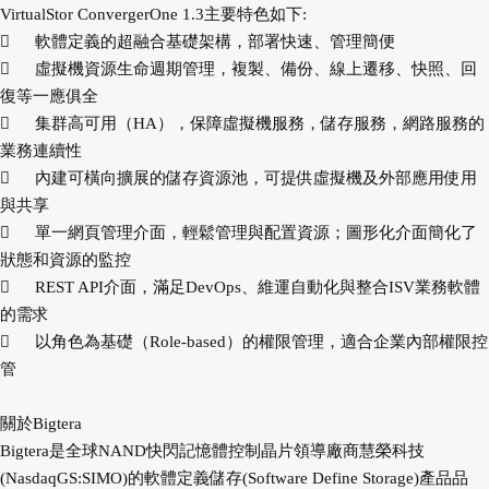
VirtualStor ConvergerOne 1.3主要特色如下:

軟體定義的超融合基礎架構，部署快速、管理簡便

虛擬機資源生命週期管理，複製、備份、線上遷移、快照、回
復等一應俱全

集群高可用（HA），保障虛擬機服務，儲存服務，網路服務的
業務連續性

內建可橫向擴展的儲存資源池，可提供虛擬機及外部應用使用
與共享

單一網頁管理介面，輕鬆管理與配置資源；圖形化介面簡化了
狀態和資源的監控

REST API介面，滿足DevOps、維運自動化與整合ISV業務軟體
的需求

以角色為基礎（Role-based）的權限管理，適合企業內部權限控
管
關於Bigtera
Bigtera是全球NAND快閃記憶體控制晶片領導廠商慧榮科技
(NasdaqGS:SIMO)的軟體定義儲存(Software Define Storage)產品品