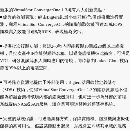
新版的VirtualStor ConvergerOne 1.3擁有六大創新亮點：
￭ 優異的效能表現：經由Bigtera以最小集群運行9個虛擬機進行實
測，顯示VirtualStor ConvergerOne的隨機讀取效能可達23萬IOPS、
隨機寫入效能可達8萬IOPS，表現極為突出。
￭ 提供批次複製功能：短短2~3秒內即能複製10個或20個以上虛擬
機，且批次產生IP位址與網路名稱、以避免虛擬機彼此衝突，可滿足
VDI、研發測試等多人同時應用的情境，同時藉由Linked Clone技術
節省95%以上的複製空間。
￭ 可將儲存資源池提供予外部使用：Bigtera活用軟體定義儲存
（SDS）技術，使得VirtualStor ConvergerOne 1.3的儲存資源池不僅
能為超融合架構環境內部的虛擬機所用，也可進一步為外部的前端
系統提供NAS或SAN服務，讓企業可順道替換老舊儲存系統。
￭ 完整的系統保護：可透過集群方式，保障實體機、虛擬機與虛擬化
儲存的高可用性。假設某節點出狀況，系統會立即將其承載的服務