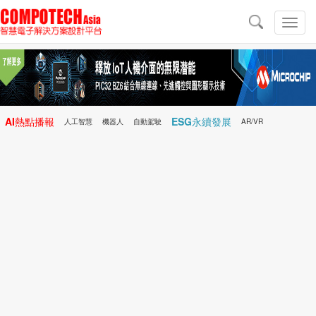
導
航
切
換
導
航
AI熱點播報
ESG永續發展
人工智慧
機器人
自動駕駛
AR/VR
Microchip
電子雜誌/e-Magazine
行動醫療