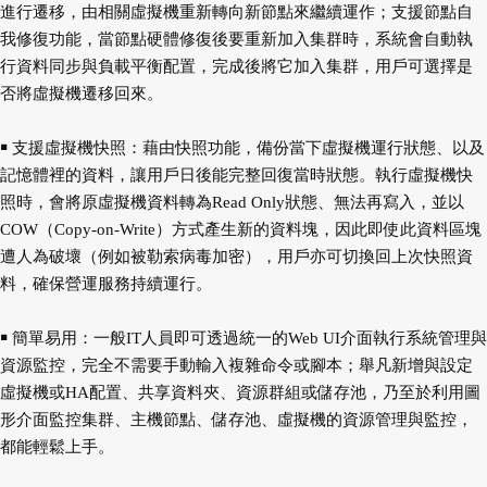
進行遷移，由相關虛擬機重新轉向新節點來繼續運作；支援節點自
我修復功能，當節點硬體修復後要重新加入集群時，系統會自動執
行資料同步與負載平衡配置，完成後將它加入集群，用戶可選擇是
否將虛擬機遷移回來。
￭ 支援虛擬機快照：藉由快照功能，備份當下虛擬機運行狀態、以及
記憶體裡的資料，讓用戶日後能完整回復當時狀態。執行虛擬機快
照時，會將原虛擬機資料轉為Read Only狀態、無法再寫入，並以
COW（Copy-on-Write）方式產生新的資料塊，因此即使此資料區塊
遭人為破壞（例如被勒索病毒加密），用戶亦可切換回上次快照資
料，確保營運服務持續運行。
￭ 簡單易用：一般IT人員即可透過統一的Web UI介面執行系統管理與
資源監控，完全不需要手動輸入複雜命令或腳本；舉凡新增與設定
虛擬機或HA配置、共享資料夾、資源群組或儲存池，乃至於利用圖
形介面監控集群、主機節點、儲存池、虛擬機的資源管理與監控，
都能輕鬆上手。