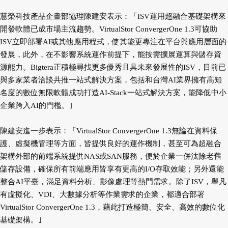
慧榮科技產品企畫部協理陳建安表示：「ISV運用超融合基礎架構來
開發軟體已成市場主流趨勢。VirtualStor ConvergerOne 1.3可協助
ISV立即部署AI或其他應用程式，使其能更專注在平台與應用層面的
發展，此外，在不影響系統運作前提下，能按需擴展運算與儲存資
源能力。Bigtera正積極尋找更多優秀且具未來發展性的ISV，目前已
與多家業者洽談共推一站式解決方案，包括和台灣AI業界擁有高知
名度的數位無限軟體成功打造AI-Stack一站式解決方案，能降低中小
企業跨入AI的門檻。｣
陳建安進一步表示：「VirtualStor ConvergerOne 1.3無論在資料保
護、虛擬機管理等方面，皆提供良好的運作機制，甚至可為超融合
架構外部的前端系統提供NAS或SAN服務，便於企業一併汰除老舊
儲存設備，確保所有前端應用皆享有更高的I/O存取效能；另外還能
整合AI平臺，滿足資料分析、影像處理等熱門需求。除了ISV，舉凡
有虛擬化、VDI、大數據分析等作業需求的企業，都適合部署
VirtualStor ConvergerOne 1.3，藉此打造極簡、安全、高效的數位化
基礎架構。｣