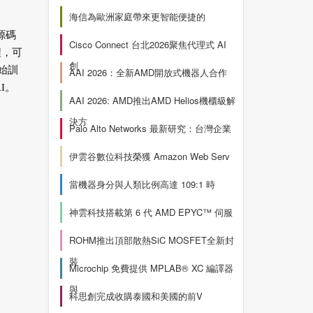
海信為歐洲家庭帶來更智能便捷的
源碼
Cisco Connect 台北2026聚焦代理式 AI
程，可
創
始訓
AAI 2026：全新AMD開放式機器人合作
I。
AAI 2026: AMD推出AMD Helios機櫃級解
決方
Palo Alto Networks 最新研究：台灣企業
伊雲谷數位科技榮獲 Amazon Web Serv
當機器身分與人類比例高達 109:1 時
神雲科技搭載第 6 代 AMD EPYC™ 伺服
ROHM推出頂部散熱SiC MOSFET全新封
裝
Microchip 免費提供 MPLAB® XC 編譯器
與
科思創完成收購泰國和美國的前V