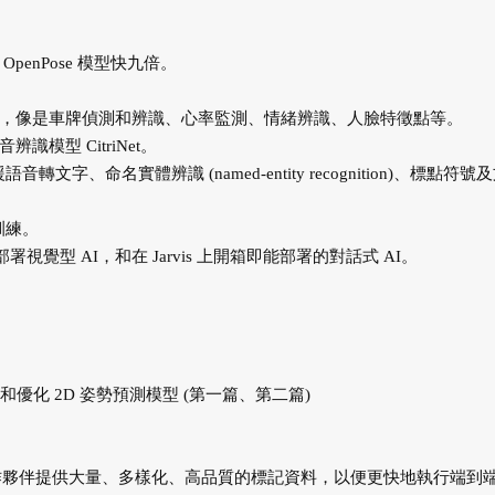
enPose 模型快九倍。
，像是車牌偵測和辨識、心率監測、情緒辨識、人臉特徵點等。
模型 CitriNet。
語音轉文字、命名實體辨識 (named-entity recognition)、標點符號
行訓練。
上開箱即能部署視覺型 AI，和在 Jarvis 上開箱即能部署的對話式 AI。
練和優化 2D 姿勢預測模型 (第一篇、第二篇)
些合作夥伴提供大量、多樣化、高品質的標記資料，以便更快地執行端到