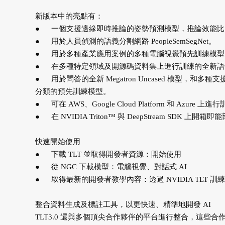
新版本中的亮點有：
●
一個支援邊緣即時推論的姿勢預測模型，推論效能比 Op
●
用於人員偵測的語義分割網路 PeopleSemSegNet。
●
用於多種產業應用案例的多種電腦視覺預先訓練模型
●
在多種特定領域及開源碼資料集上進行訓練的全新語音辨識
●
用於問答的全新 Megatron Uncased 模型，和多種支援
分類的預先訓練模型。
●
可在 AWS、Google Cloud Platform 和 Azure 上進
●
在 NVIDIA Triton™ 與 DeepStream SDK 
快速開始使用
●
下載 TLT 並取得開發者資源：開始使用
●
從 NGC 下載模型：電腦視覺、對話式 AI
●
取得最新的開發者教學內容：透過 NVIDIA TLT 訓
整合資料生成及標註工具，以更快速、精準地開發 AI
TLT3.0 還與多個頂尖合作夥伴的平台進行整合，這