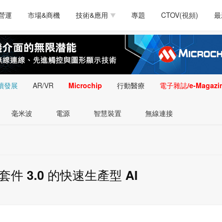
測試量測
通訊/網路
智慧設計
電源技術
汽車
營運
市場&商機
技術&應用
專題
CTOV(視頻)
最
軟體/工具
醫療電子
醫療電子
通訊&網路
介面
測試量測
通訊/網路
智慧設計
電源技術
汽車
人工智慧
安防監控
類比技術
LED/照明技術
微處
軟體/工具
醫療電子
醫療電子
通訊&網路
介面
嵌入技術
感測技術
量測
續發展
AR/VR
Microchip
行動醫療
電子雜誌/e-Magazi
人工智慧
安防監控
類比技術
LED/照明技術
微處
智慧型視覺影像/監
毫米波
電源
智慧裝置
無線連接
嵌入技術
感測技術
量測
控技術
智慧型視覺影像/監
控技術
 3.0 的快速生產型 AI