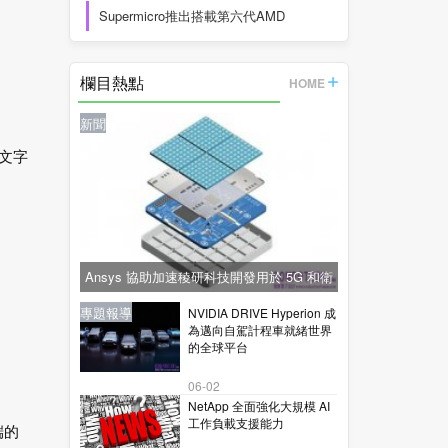
Supermicro推出搭載第六代AMD
EPYC™
欄目熱點
HOME
新聞
及文字
Ansys 協助加速稜研科技開發用於 5G 和衛
星通訊的下一代毫米波技術
新聞
新聞
專題報導
新聞
專題報導
NVIDIA DRIVE Hyperion 成
為邁向自駕計程車就緒世界
的全球平台
06-02
NetApp 全面強化大規模 AI
工作負載支援能力
端的