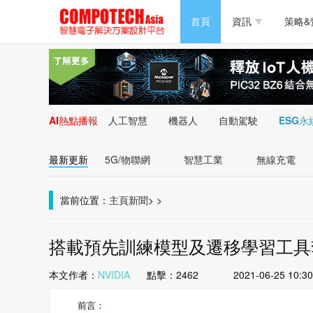
半導體/零組件
首頁
資訊
策略&
PC/周邊
半導體/零組件
新能源
PC/周邊
AI熱點播報
人工智慧
機器人
自動駕駛
ESG永
新能源
最新更新
5G/物聯網
智慧工業
無線充電
當前位置：
主頁
新聞
>
>
搭載預先訓練模型及遷移學習工具套件
本文作者：
NVIDIA
點擊：
2462
2021-06-25 10:30
前言：