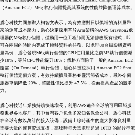
研發的Arm架構Graviton2處理器的Amazon Elastic Compute Cloud
（Amazon EC2）M6g 執行個體提高其系統的性能並降低運算成本。
盾心科技共同創辦人柯智文表示，為有效應對日以俱增的資料量帶
來的運算成本壓力，盾心決定採用基於Arm架構的AWS Graviton2處
理器的M6g執行個體，僅動用一位工程師而无須修改既有程式，即
可在兩周的時間内完成了轉移資料的任務。以處理80台攝影機資料
量為例，盾心發現M6g執行個體的CPU使用量比之前M5執行個體減
少18%，等於CPU性能提升18%；價格方面除了一般的Amazon EC2
隨需（On Demand）執行個體，盾心科技也採用 Amazon EC2 Spot
執行個體定價方案，有效持續擴展業務並靈活節省成本，最終令伺
服器單價降低 20%，整體性價比提升 47.5%，從而提高產品的競爭
力。
盾心科技近年業務持續快速增長，利用AWS遍佈全球的可用區域服
務世界各地客戶，其中台灣客戶包含多家知名保全公司。盾心科技
在全球有數以萬計的接入設備，設備上線時產生的龐大影像資料量
需要大量的運算資源支撐，高峰時每天需處理超過 10TB 的影片串流