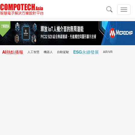
導
航
切
換
導
航
AI熱點播報
ESG永續發展
人工智慧
機器人
自動駕駛
AR/VR
Microchip
電子雜誌/e-Magazine
行動醫療