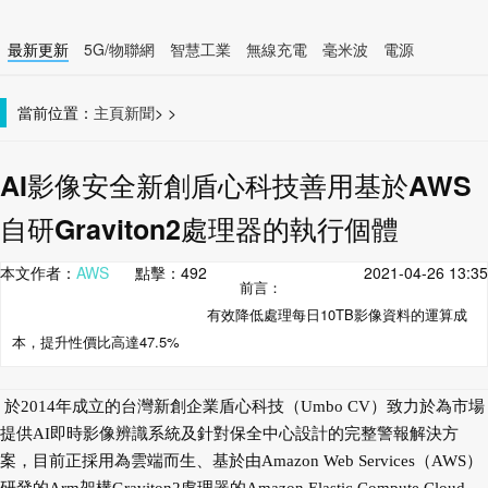
最新更新
5G/物聯網
智慧工業
無線充電
毫米波
電源
智慧裝置
無線連接
當前位置：
主頁
新聞
>
>
AI影像安全新創盾心科技善用基於AWS
自研Graviton2處理器的執行個體
本文作者：
AWS
點擊：
492
2021-04-26 13:35
前言：
有效降低處理每日10TB影像資料的運算成
本，提升性價比高達47.5%
於2014年成立的台灣新創企業盾心科技（Umbo CV）致力於為市場
提供AI即時影像辨識系統及針對保全中心設計的完整警報解決方
案，目前正採用為雲端而生、基於由Amazon Web Services（AWS）