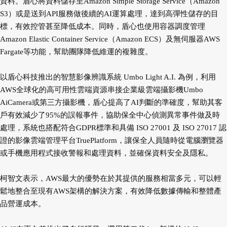
資料。盾心將資料儲存至Amazon Simple Storage Service（Amazon
S3）或是送到API服務做後續的AI運算處理，達到高彈性儲存的目
標，有效控管甚至降低成本。同時，盾心也使用容器調度管理
Amazon Elastic Container Service（Amazon ECS）及無伺服器AWS
Fargate等功能，幫助團隊降低維運的複雜度。
以盾心科技推出的智慧影像辨識系統 Umbo Light A.I. 為例，利用
AWS全球化的高可用性雲端資源串接企業級雲端攝影機Umbo
AiCamera或第三方攝影機，盾心提高了AI判斷的準確度，幫助其客
戶有效減少了95%的誤報事件，協助保全中心偵測異常事件做及時
處理，系統也搭配符合GDPR標準和具備 ISO 27001 及 ISO 27017 認
證的影像雲端管理平台TruePlatform，讓保全人員隨時從電腦瀏覽器
或手機應用程式接收警報和處理資料，並確保資料安全及隱私。
柯智文表示，AWS最大的優勢在於其提供的服務相當多元，可以輕
鬆地整合至現有AWS架構的解決方案，有效降低數據傳輸和整體產
品營運成本。