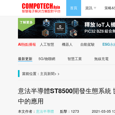
半導體/零組件
首頁
資訊
策略&
PC/周邊
半導體/零組件
新能源
PC/周邊
AI熱點播報
人工智慧
機器人
自動駕駛
ESG永
新能源
最新更新
5G/物聯網
智慧工業
無線充電
當前位置：
主頁
新聞
>
>
意法半導體ST8500開發生態系統 協
中的應用
本文作者：
意法半導體
點擊：
1273
2021-03-05 1