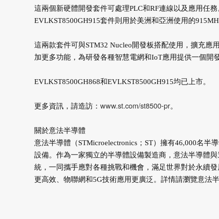
這兩個新硬體開發套件可處理PLC和RF連線以及應用任務。 E
EVLKST8500GH915套件則用於美洲和亞洲使用的915
這兩款套件可與STM32 Nucleo開發板搭配使用，擴充
加更多功能，為研發各種智慧電網和IoT應用提供一個開
EVLKST8500GH868和EVLKST8500GH915均已上市。
www.st.com/st8500-pr
更多資訊，請造訪：
。
關於意法半導體
意法半導體（STMicroelectronics；ST）擁有4
設備。作為一家獨立的半導體設備製造商，意法半導體與
統，一同攜手應對各種挑戰和機會，滿足世界對於永續發
更高效、物聯網和5G技術應用更廣泛。詳情請瀏覽意法