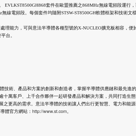
VLKST8500GH868套件在歐盟推薦之868MHz無線電頻段運行，
MHz無線電頻段。每個套件均隨附STSW-ST8500GH軟體框架和技術文
應用處理能力，可與意法半導體各種型號的X-NUCLEO擴充板相容，便
發平台。
6,000名半導體技術、產品和方案的創新和創造者，掌握半導體供應鏈和最先進
逾十萬客戶、上千合作夥伴一起研發產品和解決方案，共同打造生態
展之更高的需求。意法半導體的技術讓人們出行更智慧、電力和能源
http://www.st.com
半導體官方網站：
。