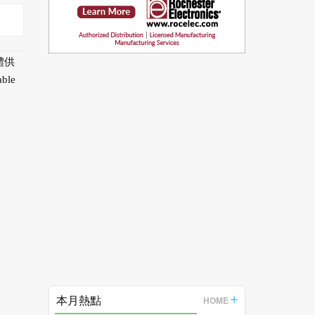
體供
le
本月熱點
HOME