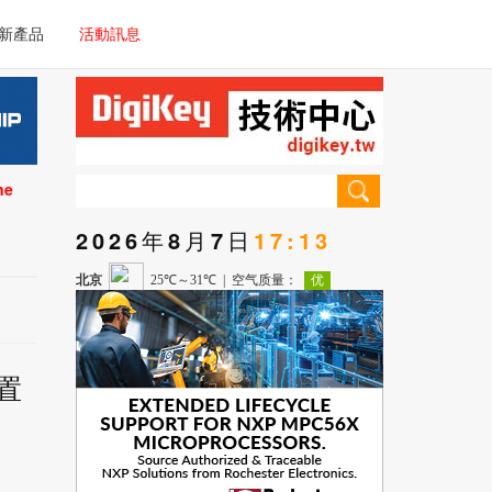
電子/車載系統
新產品
活動訊息
技術
電子/車載系統
理器/微控制器
技術
儀器
ne
理器/微控制器
2026年8月7日
17:13
儀器
置