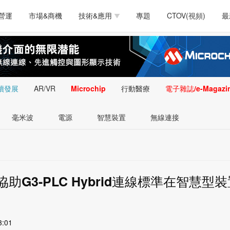
測試量測
通訊/網路
智慧設計
電源技術
汽車
營運
市場&商機
技術&應用
專題
CTOV(視頻)
最
軟體/工具
醫療電子
醫療電子
通訊&網路
介面
測試量測
通訊/網路
智慧設計
電源技術
汽車
人工智慧
安防監控
類比技術
LED/照明技術
微處
軟體/工具
醫療電子
醫療電子
通訊&網路
介面
嵌入技術
感測技術
量測
續發展
AR/VR
Microchip
行動醫療
電子雜誌/e-Magazi
人工智慧
安防監控
類比技術
LED/照明技術
微處
智慧型視覺影像/監
毫米波
電源
智慧裝置
無線連接
嵌入技術
感測技術
量測
控技術
智慧型視覺影像/監
控技術
助G3-PLC Hybrid連線標準在智慧型裝
3:01