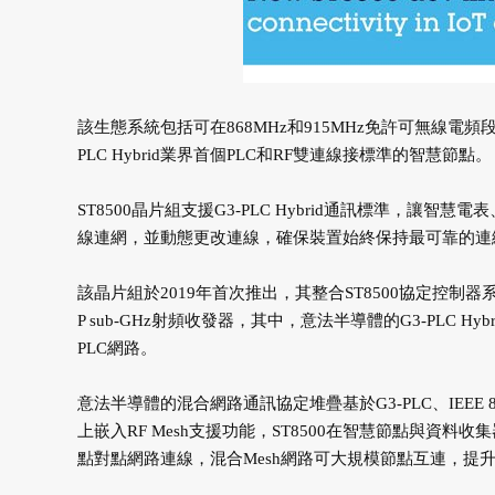
該生態系統包括可在868MHz和915MHz免許可無線
PLC Hybrid業界首個PLC和RF雙連線接標準的智慧節點。
ST8500晶片組支援G3-PLC Hybrid通訊標準，
線連網，並動態更改連線，確保裝置始終保持最可靠的連
該晶片組於2019年首次推出，其整合ST8500協定控制器系
P sub-GHz射頻收發器，其中，意法半導體的G3-PLC
PLC網路。
意法半導體的混合網路通訊協定堆疊基於G3-PLC、IEEE 8
上嵌入RF Mesh支援功能，ST8500在智慧節點與資
點對點網路連線，混合Mesh網路可大規模節點互連，提