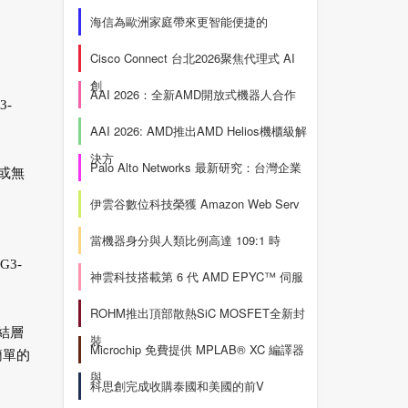
海信為歐洲家庭帶來更智能便捷的
Cisco Connect 台北2026聚焦代理式 AI
創
AAI 2026：全新AMD開放式機器人合作
-
AAI 2026: AMD推出AMD Helios機櫃級解
決方
Palo Alto Networks 最新研究：台灣企業
線或無
伊雲谷數位科技榮獲 Amazon Web Serv
當機器身分與人類比例高達 109:1 時
3-
神雲科技搭載第 6 代 AMD EPYC™ 伺服
ROHM推出頂部散熱SiC MOSFET全新封
連結層
裝
Microchip 免費提供 MPLAB® XC 編譯器
簡單的
與
科思創完成收購泰國和美國的前V