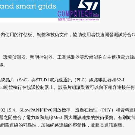
電頻段內使用的評估板、韌體和技術文件，協助使用者快速開發測試符合G3
讓智慧電表、環境偵測器、照明控制器、工業感測器等設備能夠自主選擇電力
線。
統晶片（SoC）與STLD1電力線通訊（PLC）線路驅動器和S2-L
 Hybrid韌體執行在協議控制器上。該晶片組讓裝置可以向下相容連接任何G
02.15.4、6LowPAN和IPv6開放標準。透過在物理（PHY）和資料
料收集器之間整合了電力線和無線Mesh兩大通訊連接的技術優勢。有別於
升網路連線的可靠性，加強網路連線的容錯性，並延長通訊距離。