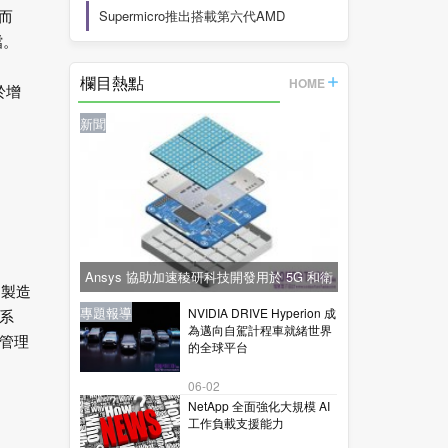
Supermicro推出搭載第六代AMD
而
檔。
EPYC™
欄目熱點
HOME
於增
新聞
Ansys 協助加速稜研科技開發用於 5G 和衛
的製造
星通訊的下一代毫米波技術
新聞
新聞
專題報導
新聞
專題報導
NVIDIA DRIVE Hyperion 成
系
為邁向自駕計程車就緒世界
管理
的全球平台
06-02
NetApp 全面強化大規模 AI
工作負載支援能力