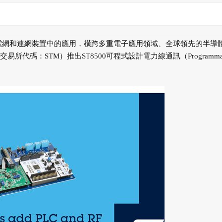
線技術在智慧電網和連網裝置中的應用，橫跨多重電子應用領域、全球領先的半導
證券交易所代碼：STM）推出ST8500可程式設計電力線通訊（Programmab