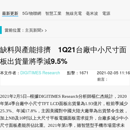
最新更新
5G/物聯網
智慧工業
無線充電
毫米波
電源
智慧裝置
無線連接
當前位置：
主頁
新聞
>
>
缺料與產能排擠 1Q21台廠中小尺寸面
板出貨量將季減9.5%
本文作者：
DIGITIMES Research
點擊：
1671
2021-02-05 11:16
前言：
2021年2月5日--
根據DIGITIMES Research分析師楊仁杰統計，2020
年第4季台廠中小尺寸TFT LCD面板出貨量為1.93億片，較前季減少
25.3%、年減17.8%，主因美國對中國大陸大廠華為出貨禁令生效，
加上NB及10吋以上大尺寸平板電腦面板需求提升，台廠多減少中小
尺寸面板產能所佔比重。2021年第1季，雖智慧型手機市場需求未