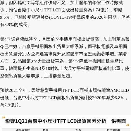
減，但因驅動IC等零組件供應不足，加上歷年的年假工作時數減
少，預估台廠中小尺寸TFT LCD面板出貨量將為1.74億片，季減
9.5%，但相較受新冠肺炎(COVID-19)衝擊嚴重的2020年同期，仍將
有3.9%的成長。
第4季適逢傳統淡季，且因前季手機用面板出貨量高，加上對華為禁
令已生效，台廠手機用面板出貨量大幅季減，而平板電腦及車用面
板出貨量分別因亞馬遜需求提升及整體車市復甦而顯著季增。業者
方面，彩晶因第3季大量出貨華為，第4季降低手機用面板生產比
重，轉而提升生產NB及10吋以上大尺寸平板電腦面板產能比重，使
整體出貨量大幅季減，且遭群創超越。
預估2021全年，因智慧型手機用TFT LCD面板市場持續遭AMOLED
侵蝕，台廠中小尺寸TFT LCD面板出貨量預計較2020年減少6.8%，
為7.9億片。