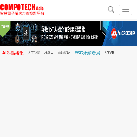
導
航
切
換
導
航
AI熱點播報
ESG永續發展
人工智慧
機器人
自動駕駛
AR/VR
Microchip
電子雜誌/e-Magazine
行動醫療