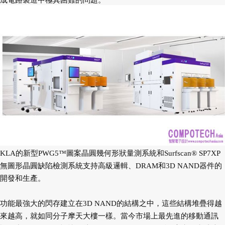
成電路製造中極其困難的問題。
KLA的新型PWG5™圖案晶圓幾何形狀量測系統和Surfscan® SP7XP
無圖形晶圓缺陷檢測系統支持高級邏輯、DRAM和3D NAND器件的
開發和生產。
功能最強大的閃存建立在3D NAND的結構之中，這些結構堆疊得越
來越高，就如同分子摩天大樓一樣。當今市場上最先進的移動通訊