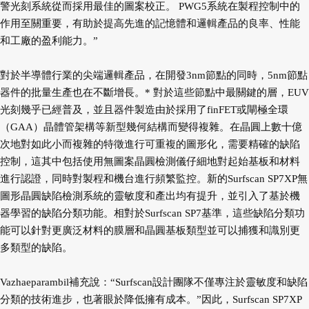
警光刻系統從而採用最佳的圖案校正。 PWG5系統在製程控制中的
作用至關重要，有助於提高先進的記憶體和邏輯產品的良率、性能
和工廠的盈利能力。”
對於半導體行業的尖端邏輯產品，在開發3nm節點的同時，5nm節點
器件的批量生產也在不斷增長。* 對於這些節點中最關鍵的層，EUV
光刻幾乎已經普及，並且器件製造由於採用了finFET或閘極全環
（GAA）晶體管架構等新型幾何結構而變得複雜。在晶圓上數十億
次地對如此小而複雜的特徵進行可重複的圖形化，需要精確的缺陷
控制，這其中包括使用無圖案晶圓檢測儀仔細地對起始基板和材料
進行認證，同時對製程和機台進行頻繁監控。新的Surfscan SP7XP無
圖形晶圓缺陷檢測系統的靈敏度和產出均有提升，並引入了基於機
器學習的缺陷分類功能。相對於Surfscan SP7基準，這些缺陷分類功
能可以針對更廣泛材料的膜層和晶圓基板類型並可以捕獲和識別更
多類型的缺陷。
Vazhaeparambil補充說：“Surfscan設計團隊不僅專注於靈敏度和缺陷
分類的技術進步，也著眼於降低擁有成本。”因此，Surfscan SP7XP