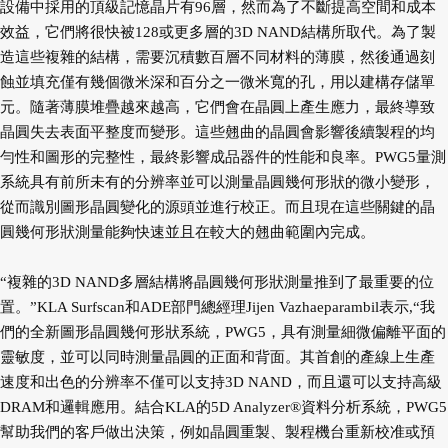
設備中採用的頂級記憶晶片有96層，然而為了不斷提高空間和成本
效益，它們將很快被128或更多層的3D NAND結構所取代。為了製
造這些複雜的結構，需要沉積數百層不同材料的薄膜，然後通過刻
蝕並填充僅有幾個微米深和百分之一微米寬的孔，用以建構存儲單
元。隨著薄膜堆疊越來越高，它們會在晶圓上產生應力，最終導致
晶圓失去表面平整度而變形。這些翹曲的晶圓會影響後續製程的均
勻性和圖形的完整性，最終影響成品器件的性能和良率。PWG5量測
系統具有前所未有的分辨率並可以測量晶圓幾何形狀的微小變形，
從而識別圖形晶圓變化的源頭並進行校正。而且現在這些關鍵的晶
圓幾何形狀測量能夠快速並且在較大的翹曲範圍內完成。
“複雜的3D NAND多層結構將晶圓幾何形狀測量推到了最重要的位
置。”KLA Surfscan和ADE部門總經理Jijen Vazhaeparambil表示,“我
們的全新圖形晶圓幾何形狀系統，PWG5，具有測量細微偏離平面的
靈敏度，並可以同時測量晶圓的正面和背面。其首創的產線上生產
速度和出色的分辨率不僅可以支持3D NAND，而且還可以支持高級
DRAM和邏輯應用。結合KLA的5D Analyzer®資料分析系統，PWG5
幫助我們的客戶做出決策，例如晶圓重製、製程機台重新校准或預