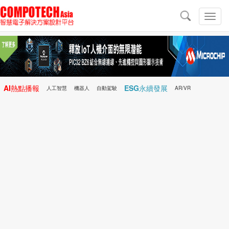
導
航
切
換
導
航
AI熱點播報
ESG永續發展
人工智慧
機器人
自動駕駛
AR/VR
Microchip
電子雜誌/e-Magazine
行動醫療