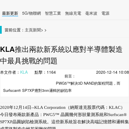
最新更新
5G/物聯網
智慧工業
無線充電
毫米波
電源
智慧裝置
無線連接
當前位置：
主頁
新聞
>
>
KLA推出兩款新系統以應對半導體製造
中最具挑戰的問題
本文作者：
KLA
點擊：
1164
2020-12-14 10:08
前言：
PWG5™解決3D NAND的製程問題，而
Surfscan® SP7XP應對3nm邏輯的缺陷率
2020年12月14日--KLA Corporation（納斯達克股票代碼：KLAC）
今日發布兩款新產品：PWG5™ 晶圓幾何形狀量測系統和Surfscan®
SP7XP晶圓缺陷檢測系統。這些新系統旨在解決高端記憶體和邏輯集