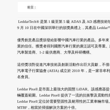
前言：
LeddarTech® 是第 1 級至第 5 級 ADAS 及 AD 
9 月 10 日在中國深圳舉行的頒獎典禮上，其產品 Leddar™
優秀創意產品獎頒發給影響中國汽車行業的產品。多年來
業的信任。獲獎者得到國際汽車行業的廣泛認可及尊重。
汽車製造商、1-2 級供應商、大學及科研機構。
這些獎項對促進汽車技術及創新活動作出巨大貢獻，不僅
汽車電子行業協會 (AEIA) 成立於 2010 年，是一
名會員。
Leddar Pixell 是市面上最強大的固態 LiDAR。該感應
輛覆蓋範圍。Leddar Pixell 提供了一流的抗衝擊及震動性能
Leddar Pixell 定位於需要堅固性及耐用性的工業車輛市場。此外
MTBF，相當於掃描解決方案的十倍。