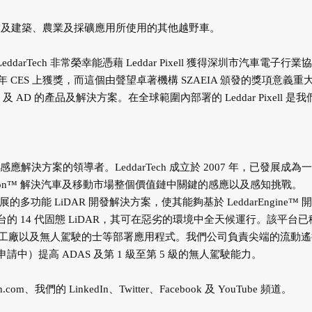
、ADV 及建築、農業及採礦應用所使用的其他越野車。
「LeddarTech 非常榮幸能憑藉 Leddar Pixell 獲得深圳市汽車電子行業
 2020 年 CES 上獲獎，而這個由聲望卓著機構 SZAEIA 頒發的獎項意義重
 及 AD 的產品及解決方案。在全球範圍內部署的 Leddar Pixell 是我
感應解決方案的領導者。LeddarTech 成立於 2007 年，已發展成為
ision™ 解決汽車及移動市場整個價值鏈中關鍵的感應以及感知挑戰。
展的多功能 LiDAR 開發解決方案，使其能夠基於 LeddarEngine™ 
ngine 平台的 14 代固態 LiDAR，其可在惡劣的環境中全天候運行。該平台
工廠以及無人駕駛的士等部署應用程式。我們公司負責尖端的流動遙
中）提高 ADAS 及第 1 級至第 5 級的無人駕駛能力。
ch.com、
我們的 LinkedIn、Twitter、Facebook 及 YouTube 頻道。