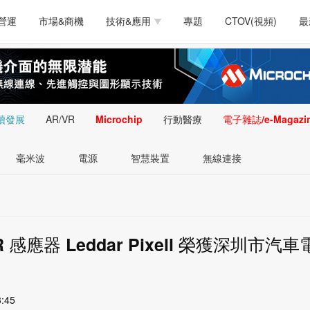
測試量測
通訊/網路
智慧設計
電源技術
汽車
營運
市場&商機
技術&應用
專題
CTOV(視頻)
最
軟體/工具
醫療電子
醫療電子
通訊&網路
介面
測試量測
通訊/網路
智慧設計
電源技術
汽車
人工智慧
安防監控
類比技術
LED/照明技術
微處
軟體/工具
醫療電子
醫療電子
通訊&網路
介面
嵌入技術
感測技術
量測
續發展
AR/VR
Microchip
行動醫療
電子雜誌/e-Magazi
人工智慧
安防監控
類比技術
LED/照明技術
微處
智慧型視覺影像/監
毫米波
電源
智慧裝置
無線連接
嵌入技術
感測技術
量測
控技術
智慧型視覺影像/監
控技術
DAR 感應器 Leddar Pixell 榮獲深圳市汽車
3:45