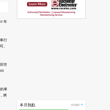
0 年
車行
司、
圳市
00
度的車
準，將
本月熱點
HOME