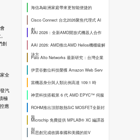
海信為歐洲家庭帶來更智能便捷的
Cisco Connect 台北2026聚焦代理式 AI
協會
創
AAI 2026：全新AMD開放式機器人合作
大。
們創
AAI 2026: AMD推出AMD Helios機櫃級解
決方
Palo Alto Networks 最新研究：台灣企業
伊雲谷數位科技榮獲 Amazon Web Serv
一家全
當機器身分與人類比例高達 109:1 時
開發汽
神雲科技搭載第 6 代 AMD EPYC™ 伺服
已積極
控應
ROHM推出頂部散熱SiC MOSFET全新封
裝
Microchip 免費提供 MPLAB® XC 編譯器
與
科思創完成收購泰國和美國的前V