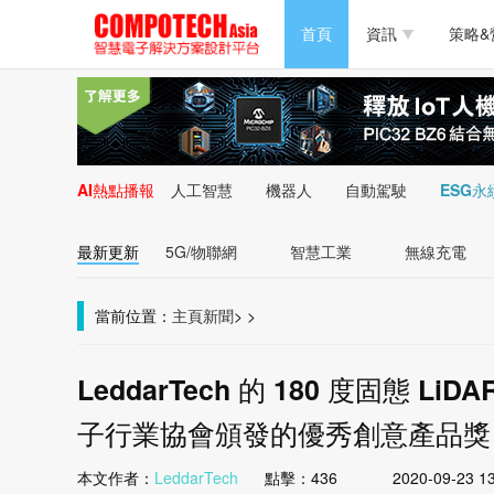
半導體/零組件
首頁
資訊
策略&
PC/周邊
半導體/零組件
新能源
PC/周邊
AI熱點播報
人工智慧
機器人
自動駕駛
ESG永
新能源
最新更新
5G/物聯網
智慧工業
無線充電
當前位置：
主頁
新聞
>
>
LeddarTech 的 180 度固態 Li
子行業協會頒發的優秀創意產品獎
本文作者：
LeddarTech
點擊：
436
2020-09-23 1