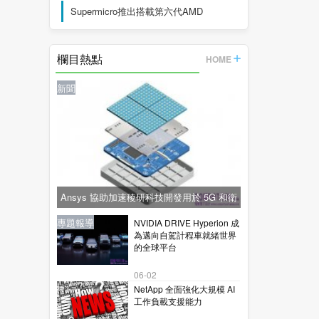
Supermicro推出搭載第六代AMD
EPYC™
欄目熱點
HOME
新聞
Ansys 協助加速稜研科技開發用於 5G 和衛
星通訊的下一代毫米波技術
新聞
新聞
專題報導
新聞
專題報導
NVIDIA DRIVE Hyperion 成
為邁向自駕計程車就緒世界
的全球平台
06-02
NetApp 全面強化大規模 AI
工作負載支援能力