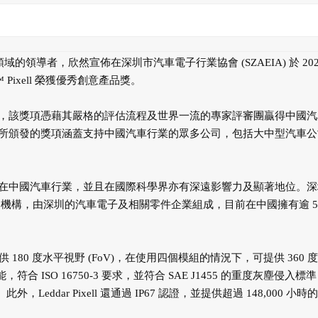
感應技術領域的領導者，欣然宣佈在深圳市汽車電子行業協會 (SZAEIA) 於 202
 Pixell 榮獲優秀創意產品獎。
，該獎項憑藉其嚴格的評估流程及世界一流的專家評審團贏得中國汽
所頒發的獎項涵蓋支持中國汽車行業的眾多公司，包括大中型汽車公
在中國汽車行業，並且在國際科學界亦有深遠影響力及顯著地位。深
家非牟利機構，由深圳的汽車電子及相關零件企業組成，目前在中國擁有逾 5
器提供 180 度水平視野 (FoV)，在使用四個模組的情況下，可提供 360 
，符合 ISO 16750-3 要求，並符合 SAE J1455 的重度灰塵侵入標
，Leddar Pixell 還通過 IP67 認證，並提供超過 148,000 小時的