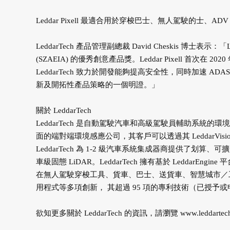
Leddar Pixell 最適合用於穿梭巴士、無人駕駛的士
LeddarTech 產品管理副總裁 David Cheskis 博士表示：
(SZAEIA) 的優秀創意產品獎。Leddar Pixell 首次在
LeddarTech 致力於開發能夠提高安全性，同時加速 ADAS
新及開拓性產品策略的一個明證。」
關於 LeddarTech
LeddarTech 是自動駕駛汽車和高級駕駛員輔助系統的環境
面的端對端環境感應公司，其客戶可以透過其 LeddarV
LeddarTech 為 1-2 級汽車系統集成器商提供了划算、可擴
車級固態 LiDAR。LeddarTech 擁有基於 LeddarE
在無人駕駛穿梭工具、貨車、巴士、送貨車、智慧城市／
用程式等多項創新， 其超過 95 項的專利技術（已授予或申請
欲知更多關於 LeddarTech 的資訊，請瀏覽
www.leddarte