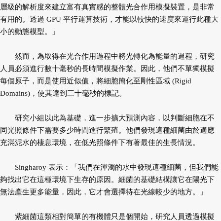
層級的解析度來建立富有真實感的整體光合作用模擬裝置，是非常
有用的。透過 GPU 平行運算技術，才能以較快的速度來運行此種大
小的動態模型。」
然而，為取得在光合作用過程中將光轉化為能量的過程，研究
人員必須進行數十毫秒的長時間模擬作業。因此，他們不單獨模擬
每個原子，而是使用近似值，將細胞簡化至剛性區域 (Rigid
Domains)，使其達到三十毫秒的標記。
研究小組以此為基礎，進一步擴大預測內容，以判斷細胞在不
同光照條件下需要多少時間進行繁殖。他們發現這種細菌由於適應
充滿泥水的棲息環境，在低光照條件下有著最佳的生長情況。
Singharoy 表示：「我們在渾濁的水中發現這種細菌，但我們能
夠找出它在這種環境下生存的原因。細菌的基礎結構讓它在陽光下
無法產生更多能量，因此，它才會選擇待在光線較少的地方。」
紫細菌這類相對簡單的有機體只是個開始，研究人員透過模擬