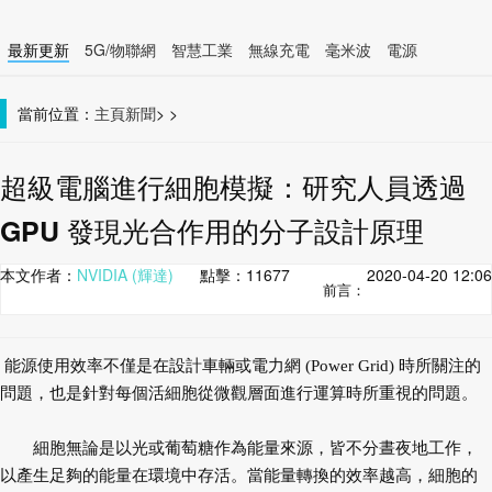
最新更新
5G/物聯網
智慧工業
無線充電
毫米波
電源
智慧裝置
無線連接
當前位置：
主頁
新聞
>
>
超級電腦進行細胞模擬：研究人員透過
GPU 發現光合作用的分子設計原理
本文作者：
NVIDIA (輝達)
點擊：
11677
2020-04-20 12:06
前言：
能源使用效率不僅是在設計車輛或電力網 (Power Grid) 時所關注的
問題，也是針對每個活細胞從微觀層面進行運算時所重視的問題。
細胞無論是以光或葡萄糖作為能量來源，皆不分晝夜地工作，
以產生足夠的能量在環境中存活。當能量轉換的效率越高，細胞的