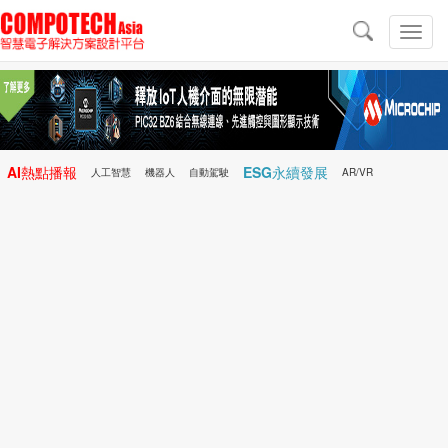
導
航
切
換
導
航
AI熱點播報
ESG永續發展
人工智慧
機器人
自動駕駛
AR/VR
Microchip
電子雜誌/e-Magazine
行動醫療