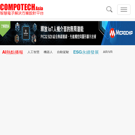
導
航
切
換
導
航
AI熱點播報
ESG永續發展
人工智慧
機器人
自動駕駛
AR/VR
Microchip
電子雜誌/e-Magazine
行動醫療