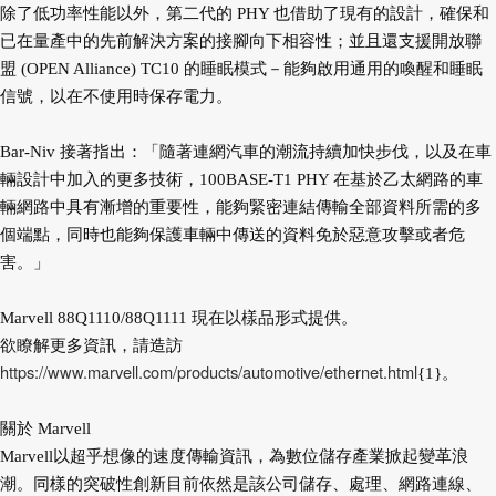
除了低功率性能以外，第二代的 PHY 也借助了現有的設計，確保和
已在量產中的先前解決方案的接腳向下相容性；並且還支援開放聯
盟 (OPEN Alliance) TC10 的睡眠模式－能夠啟用通用的喚醒和睡眠
信號，以在不使用時保存電力。
Bar-Niv 接著指出：「隨著連網汽車的潮流持續加快步伐，以及在車
輛設計中加入的更多技術，100BASE-T1 PHY 在基於乙太網路的車
輛網路中具有漸增的重要性，能夠緊密連結傳輸全部資料所需的多
個端點，同時也能夠保護車輛中傳送的資料免於惡意攻擊或者危
害。」
Marvell 88Q1110/88Q1111 現在以樣品形式提供。
欲瞭解更多資訊，請造訪
https://www.marvell.com/products/automotive/ethernet.html
{1}。
關於 Marvell
Marvell以超乎想像的速度傳輸資訊，為數位儲存產業掀起變革浪
潮。同樣的突破性創新目前依然是該公司儲存、處理、網路連線、