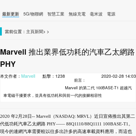
最新更新
5G/物聯網
智慧工業
無線充電
毫米波
電源
智慧裝置
無線連接
當前位置：
主頁
新聞
>
>
Marvell 推出業界低功耗的汽車乙太網路
PHY
本文作者：
Marvell
點擊：
1238
2020-02-28 14:03
前言：
Marvell 的第二代 100BASE-T1 超越汽
車電磁干擾要求，並具有低功耗和與前一代的接腳相容性
2020 年2月28日-- Marvell（NASDAQ: MRVL）近日宣佈推出其第二
代低功耗汽車乙太網路 PHY—— 88Q1110/88Q1111 100BASE-T1。
現今的連網汽車需要較以往多出許多的高速車載資料應用，而這也