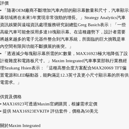
評價
• 「隨著OEM廠商不斷增加汽車內部的顯示幕數量和尺寸，汽車顯示
幕領域將在未來5年實現非常強勁的增長。」Strategy Analytics汽車
資訊娛樂與遠端資訊處理服務研究副總監Greg Basich表示：「一些
高級汽車可能會採用多達10塊顯示幕。在這種趨勢下，設計者需要
將越來越多的電子元器件整合到汽車系統，所面臨的巨大挑戰是車
內空間有限與功能不斷擴展的衝突。」
• 「透過減少每塊顯示幕所需的IC數量，MAX16923極大地降低了設
計複雜度和電路板尺寸。」Maxim Integrated汽車事業部執行業務經
理Szukang Hsien表示：「這種高整合度方案配合MAX20069 TFT偏
置電源和LED驅動器，能夠滿足12.3英寸及更小尺寸顯示幕的所有供
電需求。」
供貨及價格
• MAX16923可透過Maxim官網購買，根據需求定價
• 提供 MAX16923EVKIT# 評估套件，價格為50美元
關於Maxim Integrated