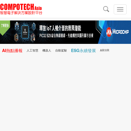
導
航
切
換
導
航
AI熱點播報
ESG永續發展
人工智慧
機器人
自動駕駛
AR/VR
Microchip
電子雜誌/e-Magazine
行動醫療