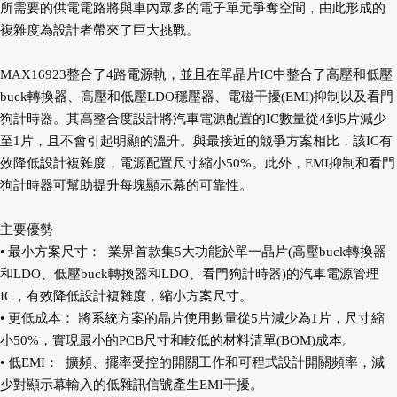
所需要的供電電路將與車內眾多的電子單元爭奪空間，由此形成的
複雜度為設計者帶來了巨大挑戰。
MAX16923整合了4路電源軌，並且在單晶片IC中整合了高壓和低壓
buck轉換器、高壓和低壓LDO穩壓器、電磁干擾(EMI)抑制以及看門
狗計時器。其高整合度設計將汽車電源配置的IC數量從4到5片減少
至1片，且不會引起明顯的溫升。與最接近的競爭方案相比，該IC有
效降低設計複雜度，電源配置尺寸縮小50%。此外，EMI抑制和看門
狗計時器可幫助提升每塊顯示幕的可靠性。
主要優勢
• 最小方案尺寸： 業界首款集5大功能於單一晶片(高壓buck轉換器
和LDO、低壓buck轉換器和LDO、看門狗計時器)的汽車電源管理
IC，有效降低設計複雜度，縮小方案尺寸。
• 更低成本： 將系統方案的晶片使用數量從5片減少為1片，尺寸縮
小50%，實現最小的PCB尺寸和較低的材料清單(BOM)成本。
• 低EMI： 擴頻、擺率受控的開關工作和可程式設計開關頻率，減
少對顯示幕輸入的低雜訊信號產生EMI干擾。