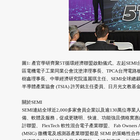
圖1: 產官學研齊聚5T循環經濟聯盟啟動儀式。左起SE
區電機電子工業同業公會沈塗津理事長、TPCA台灣電路
樹鑫理事長、中華經濟研究院溫麗琪主任、SEMI全球總裁暨執
半導體產業協會 (TSIA) 許芳銘主任委員、日月光文教
關於SEMI
SEMI連結全球近2,000多家會員企業以及逾130萬位
備、軟體及服務，促成更聰明、快速、功能強且價格實惠的電子產品。Electr
計聯盟、 FlexTech 軟性混合電子產業聯盟、 Fab Owners Alli
(MSIG) 微機電及感測器產業聯盟都是 SEMI 的策略性合