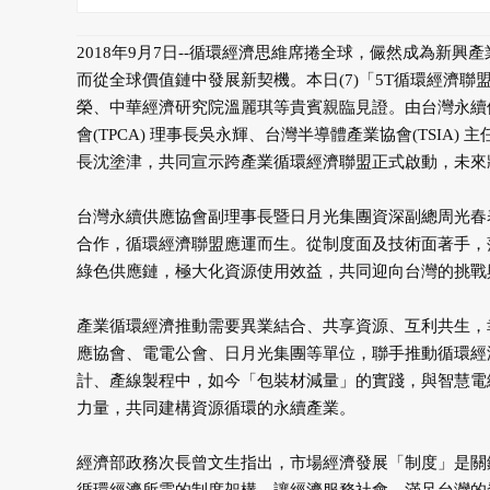
2018年9月7日--循環經濟思維席捲全球，儼然成為新
而從全球價值鏈中發展新契機。本日(7)「5T循環經濟
榮、中華經濟研究院溫麗琪等貴賓親臨見證。由台灣永續供應
會(TPCA) 理事長吳永輝、台灣半導體產業協會(TSIA)
長沈塗津，共同宣示跨產業循環經濟聯盟正式啟動，未來
台灣永續供應協會副理事長暨日月光集團資深副總周光春
合作，循環經濟聯盟應運而生。從制度面及技術面著手，
綠色供應鏈，極大化資源使用效益，共同迎向台灣的挑戰
產業循環經濟推動需要異業結合、共享資源、互利共生，幸
應協會、電電公會、日月光集團等單位，聯手推動循環經
計、產線製程中，如今「包裝材減量」的實踐，與智慧電
力量，共同建構資源循環的永續產業。
經濟部政務次長曾文生指出，市場經濟發展「制度」是關