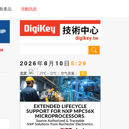
電子/車載系統
新產品
活動訊息
技術
電子/車載系統
理器/微控制器
技術
儀器
ne
理器/微控制器
2026年8月10日
5:29
儀器