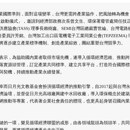
興產業國際準則，面對這場變革，台灣更需跨產業協作，把風險轉為機會
聯盟啟動儀式」，邀請到經濟部政務次長曾文生、環保署廢管處簡任技
協會(TASS) 理事長賴樹鑫、SEMI台灣區總裁曹世綸、台灣電路
 主任委員許芳銘、台灣加工出口區電機電子工業同業公會(TEPZEEMA) 
將逐步建立產業標準機制、創造產業綜效，團結重塑台灣競爭力。
表示，為協助國內業者取得市場先機，遂導入循環經濟思維、推動跨
落實源頭管理，訂定產業共同標準、建立共享平台，打造符合國際標
與契機，持續推動產業永續發展。
而日月光文教基金會扮演循環經濟的推動引擎，自2017起與台灣
濟論壇，並督促日月光高雄廠興建中水回收廠，導入環保概念於建築
網推動等專案，代表著企業社會責任的體現，也更具起身號召國內業
鍵的一環，樂見循環經濟聯盟的成形，由各領域龍頭為領頭羊，共同