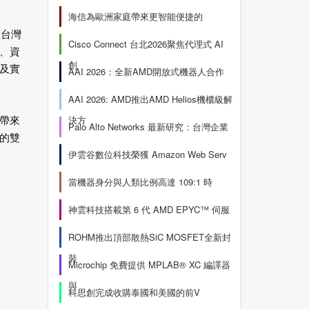
海信為歐洲家庭帶來更智能便捷的
在台灣
Cisco Connect 台北2026聚焦代理式 AI
、資
創
及實
AAI 2026：全新AMD開放式機器人合作
AAI 2026: AMD推出AMD Helios機櫃級解
決方
帶來
Palo Alto Networks 最新研究：台灣企業
的雙
伊雲谷數位科技榮獲 Amazon Web Serv
當機器身分與人類比例高達 109:1 時
神雲科技搭載第 6 代 AMD EPYC™ 伺服
ROHM推出頂部散熱SiC MOSFET全新封
裝
Microchip 免費提供 MPLAB® XC 編譯器
與
科思創完成收購泰國和美國的前V