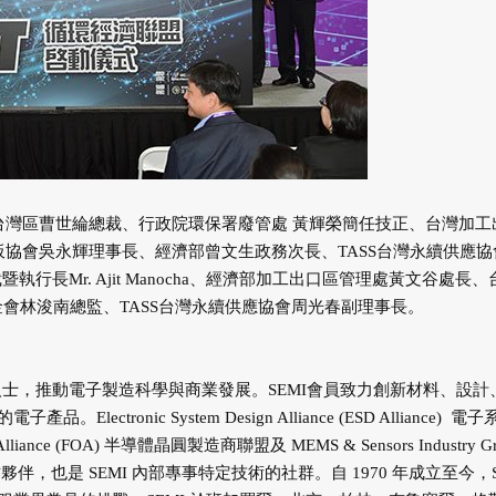
MI台灣區曹世綸總裁、行政院環保署廢管處 黃輝榮簡任技正、台灣加工
板協會吳永輝理事長、經濟部曾文生政務次長、TASS台灣永續供應協
行長Mr. Ajit Manocha、經濟部加工出口區管理處黃文谷處長、
基金會林浚南總監、TASS台灣永續供應協會周光春副理事長。
專業人士，推動電子製造科學與商業發展。SEMI會員致力創新材料、設計
onic System Design Alliance (ESD Alliance) 電
ance (FOA) 半導體晶圓製造商聯盟及 MEMS & Sensors Industry Gr
作夥伴，也是 SEMI 內部專事特定技術的社群。自 1970 年成立至今，S