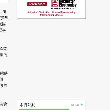
，進
正黃輝
板協
理事
產業
準的
永續供
設
者的
開發
本月熱點
HOME