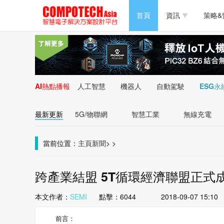
半導體/零組件
首頁
資訊
策略&
PC/周邊
半導體/零組件
新能源
PC/周邊
AI熱點播報
人工智慧
機器人
自動駕駛
ESG永
新能源
最新更新
5G/物聯網
智慧工業
無線充電
當前位置：
主頁
新聞
>
>
跨產業結盟 5T循環經濟聯盟正式
本文作者：
SEMI
點擊：
6044
2018-09-07 15:10
前言：