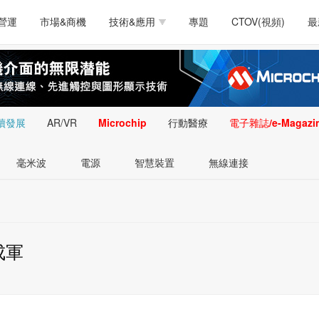
測試量測
通訊/網路
智慧設計
電源技術
汽車
營運
市場&商機
技術&應用
專題
CTOV(視頻)
最
軟體/工具
醫療電子
醫療電子
通訊&網路
介面
測試量測
通訊/網路
智慧設計
電源技術
汽車
人工智慧
安防監控
類比技術
LED/照明技術
微處
軟體/工具
醫療電子
醫療電子
通訊&網路
介面
嵌入技術
感測技術
量測
續發展
AR/VR
Microchip
行動醫療
電子雜誌/e-Magazi
人工智慧
安防監控
類比技術
LED/照明技術
微處
智慧型視覺影像/監
毫米波
電源
智慧裝置
無線連接
嵌入技術
感測技術
量測
控技術
智慧型視覺影像/監
控技術
成軍