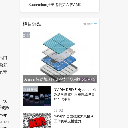
Supermicro推出搭載第六代AMD
EPYC™
欄目熱點
HOME
新聞
出口
會賴
台灣
Ansys 協助加速稜研科技開發用於 5G 和衛
星通訊的下一代毫米波技術
新聞
新聞
專題報導
新聞
專題報導
NVIDIA DRIVE Hyperion 成
為邁向自駕計程車就緒世界
的全球平台
、設
子系統設
06-02
oup
NetApp 全面強化大規模 AI
工作負載支援能力
EMI