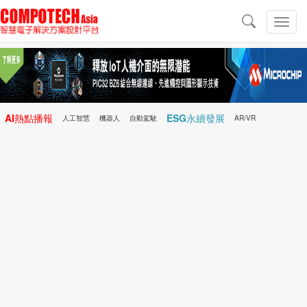
導
航
切
換
導
航
AI熱點播報
ESG永續發展
人工智慧
機器人
自動駕駛
AR/VR
Microchip
電子雜誌/e-Magazine
行動醫療