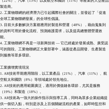
（22%）、汽車（13%）以及航空和國防（11%）等產業的大型產品
製造商。
2. 工業物聯網的經濟潛力已引起國際社會的關注，並發起了「促進
全球工業物聯網發展」的全球性倡議。
3. 目前大多數解決方案都應用於製造和營運（48%），藉由蒐集到
的資料可用於優化流程、預測維護需求，以及提高總整體營運效
能。
4. 工業物聯網不再是一項新興技術 — 它已經處於發展成熟、廣受認
可的階段。工業物聯網正大量部署中，涵蓋從產品開發、生產製造
到服務等眾多環節。
工業擴增實境現況
1. AR技術早期應用階段，以工業產品（21%）、汽車（11%）、航
空航太和國防（8%）等領域處於領先地位。
2. AR技術的應用範圍廣泛，適用於價值鏈各環節，尤其是服務
（19%）和製造（18%）。
3. AR技術為一強大的操作指示與指導工具，同時為眾多企業組織提
供一個切入點，特別是涉及上百個關鍵流程的產業，如即時監控和