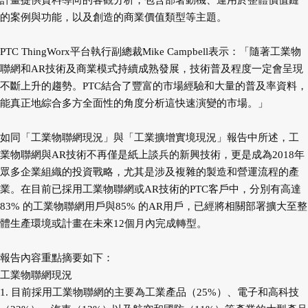
計畫提供資料導向的客觀分析，包含部署動機、運用於整體價值鏈
的案例與功能，以及創造的商業價值類型等主題。
PTC ThingWorx平台執行副總裁Mike Campbell表示：「隨著工業物
聯網和AR技術及商業模式持續成熟發展，技術普及程度一定會呈現
不斷上升的趨勢。PTC結合了豐富的市場經驗和大量的普及率資料，
能真正地綜合多方全面性的角度分析這快速演變的市場。」
如同「工業物聯網現況」與「工業擴增實境現況」報告中所述，工
業物聯網與AR技術不再僅是紙上談兵的新興技術，更是成為2018年
眾多企業組織的投資戰略，尤其是涉及複雜的製造和營運流程的產
業。在目前已採用工業物聯網或AR技術的PTC客戶中，分別有高達
83% 的工業物聯網用戶與85% 的AR用戶，已經將相關部署擴大至整
體生產環境或計畫在未來12個月內完成轉型。
報告內容重點摘要如下：
工業物聯網現況
1. 目前採用工業物聯網的主要為工業產品（25%）、電子和高科技