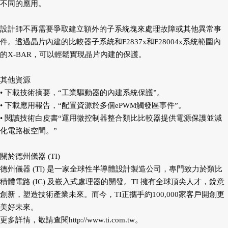
不同的應用。
設計師不再需要爭取建立額外的子系統塊來處理故障或其他異常事
件。透過晶片內建的比較器子系統和F2837x和F28004x系統範圍內
的X-BAR，可以輕鬆實現晶片內建的保護。
其他資源
• 下載技術摘要，“工業驅動器的內建系統保護”。
• 下載應用報告，“配置資源於多個ePWM觸發區事件”。
• 閱讀技術白皮書“運用微控制器整合類比比較器提供電源保護並減
化電路板空間。”
關於德州儀器 (TI)
德州儀器 (TI) 是一家全球性半導體設計製造公司，專門致力於類比
積體電路 (IC) 及嵌入式處理器的開發。TI 擁有全球頂尖人才，銳意
創新，塑造技術產業未來。而今，TI正攜手約100,000家客戶開創更
美好未來。
更多詳情，敬請查閱
http://www.ti.com.tw
。