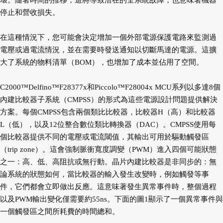
壞。隨著時間的推移，這將導致潛在的全系統故障，也意味著機器
停止和營收損失。
在這種情況下，您可能會決定增加一個外部電源保護電路來監測過
電壓或過電流情況，並在需要時發送通知以切斷馬達的電源。這擴
大了系統的物料清單（BOM），也增加了成本並佔用了空間。
C2000™Delfino™F28377x和Piccolo™F28004x MCU系列以多達8個
內建比較器子系統（CMPSS）的形式為這些電源設計問題提供解決
方案。每個CMPSS包含兩個類比比較器，比較器H（高）和比較器
L（低），以及12位整合數位類比轉換器（DAC）。CMPSS使用每
個比較器提供不同的電壓或電流閾值，其輸出可用於驅動觸發區
（trip zone）。這會強制脈衝寬度調變（PWM）進入四個可能狀態
之一：高、低、高阻抗或無行動。晶片內建比較器是非同步的：無
論系統的狀態如何，當比較器的輸入發生改變時，例如觸發等事
件，它們都會立即做出反應。這意味著發生異常事件時，整個過程
以及PWM輸出變化僅需要約55ns。下面的圖1顯示了一個異常事件與
一個觸發區之間所耗費的時間總和。