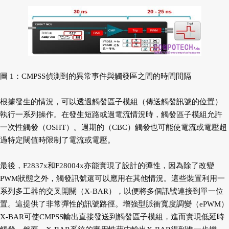
圖 1：CMPSS偵測到的異常事件與觸發區之間的時間間隔
根據發生的情況，可以透過觸發區子模組（傳送觸發訊號的位置）
執行一系列操作。在發生短路或過電流情況時，觸發區子模組允許
一次性觸發（OSHT）。週期的（CBC）觸發也可能使電流或電壓超
過特定閾值時限制了電流或電壓。
最後，F2837x和F28004x亦能實現了設計的彈性，因為除了改變
PWM狀態之外，觸發訊號還可以應用在其他情況。這些裝置利用一
系列多工器的交叉開關（X-BAR），以便將多個訊號連接到單一位
置。這提供了非常彈性的訊號路徑。增強型脈衝寬度調變（ePWM）
X-BAR可使CMPSS輸出直接發送到觸發區子模組，進而實現低延時