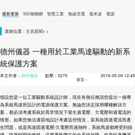
最新更新
5G/物聯網
智慧工業
無線充電
毫米波
電源
智慧裝置
無線連接
當前位置：
主頁
新聞
>
>
德州儀器 一種用於工業馬達驅動的新系
統保護方案
本文作者：
德州儀器
點擊：
5275
2018-05-09 12:45
前言：
假設您是一位工業驅動系統設計師，現在有個任務請您提出一個專
為系統馬達所設計的電源保護方案。無論您決定採用哪種解決方
案，都必須考慮系統於異常情況下發生過電壓、欠電壓和過電流的
情形。如果您無法適當地設計考慮這些情況，當系統因過電流而產
生問題，或是馬達因過電壓/欠電壓而過熱時，系統馬達都將受到損