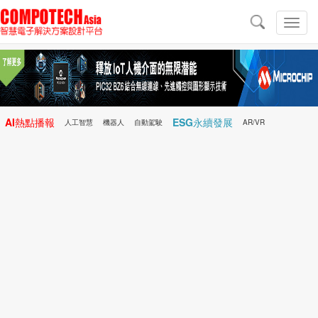
導
航
切
換
導
航
AI熱點播報
ESG永續發展
人工智慧
機器人
自動駕駛
AR/VR
Microchip
電子雜誌/e-Magazine
行動醫療