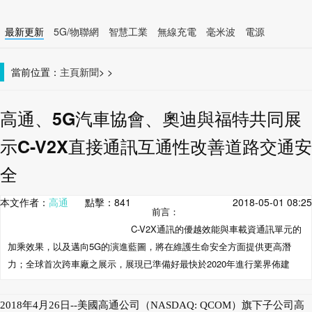
最新更新
5G/物聯網
智慧工業
無線充電
毫米波
電源
智慧裝置
無線連接
當前位置：
主頁
新聞
>
>
高通、5G汽車協會、奧迪與福特共同展
示C-V2X直接通訊互通性改善道路交通安
全
本文作者：
高通
點擊：
841
2018-05-01 08:25
前言：
C-V2X通訊的優越效能與車載資通訊單元的
加乘效果，以及邁向5G的演進藍圖，將在維護生命安全方面提供更高潛
力；全球首次跨車廠之展示，展現已準備好最快於2020年進行業界佈建
2018年4月26日--美國高通公司（NASDAQ: QCOM）旗下子公司高