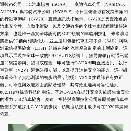
通技術公司、5G汽車協會（5GAA）、奧迪汽車公司（NASDAQ:
AUDVF）與福特汽車公司（NYSE: F）今日宣佈全球首次跨車廠間
的行動車聯網（C-V2X）直接通訊技術展示。C-V2X是支援改進的
汽車安全性、自動化駕駛、以及交通效率的全球性車聯網通訊解決
方案，也是唯一基於全球認可的3GPP規範的車聯網技術，未來演進
將提供5G前向相容能力，並且運用包括汽車工程學會（SAE）與歐
洲電信標準協會（ETSI）組織在內的汽車產業制定的上層協定。這
項展示展現在全球一致的5.9 GHz ITS頻譜上，無需仰賴行動通訊營
運商網路參與、認可或覆蓋，即可進行C-V2X即時直接通訊，執行
車對車（V2V）避免碰撞功能，以及提升道路安全的能力。這些組
織還公佈了實地測試的初步結果，說明C-V2X直接通訊在有效距
離、可靠性與效能方面的顯著優勢，其有效距離與可靠性達到
802.11p無線電科技的兩倍。基於C-V2X在提升安全與維護生命安全
的潛力，5G汽車協會、奧迪、福特與高通技術公司鼓勵整個汽車生
態體系加速採用C-V2X的步伐，預期這項技術最快可在2020年展開
佈建。