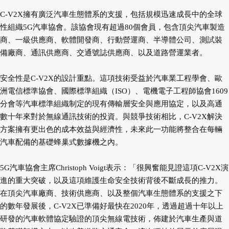
C-V2X擁有廣泛汽車生態體系的支援，包括規模迅速成長中的全球
性組織5G汽車協會。該協會現有超過80個會員，包含頂尖汽車製造
商、一級供應商、軟體開發商、行動營運商、半導體公司、測試裝
備廠商、通訊供應商、交通號誌供應商、以及道路營運業者。
安全性是C-V2X的設計重點。這項技術受益於汽車業工程學會、歐
洲電信標準協會、國際標準組織（ISO）、電機電子工程師協會1609
分會等汽車標準組織制定的現有傳輸層安全與應用協定，以及高通
數十年來對於無線通訊技術的投資。與競爭技術相比，C-V2X解決
方案擁有更出色的成本效益與經濟性，未來此一功能將整合在每輛
汽車配備的基礎蜂巢式數據機之內。
5G汽車協會主席Christoph Voigt表示：「很興奮能見證這項C-V2X演
進的重大突破，以及這項維護生命安全技術背後不斷成長的推力。
在頂尖汽車廠商、技術供應商、以及整個汽車生態體系的支援之下
的數年發展後，C-V2X已準備好最快在2020年，透過超過十年以上
研發的汽車軟體協定驗證的頂尖無線電技術，佈建於汽車生產與道