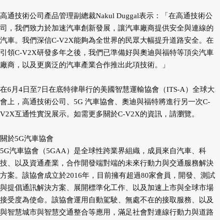
高通技術公司產品管理副總裁Nakul Duggal表示：「在高通技術公
司，我們致力於加速汽車創新發展，讓汽車廠商提供安全與連線的
汽車。我們深信C-V2X能夠為全世界的民眾大幅提升道路安全。在
引領C-V2X研發多年之後，我們已準備好與奧迪與福特等頂尖汽車
廠商，以及更廣泛的汽車產業合作推出此項技術。」
在6月4日至7日在底特律舉行的美國智慧運輸協會（ITS-A）全球大
會上，高通技術公司、5G 汽車協會、奧迪與福特將進行另一次C-
V2X互通性實況展示。如需更多關於C-V2X的資訊，請瀏覽。
關於5G汽車協會
5G汽車協會（5GAA）是全球性跨業界組織，成員來自汽車、科
技、以及資通產業，合作開發端對端的未來行動力與交通服務解決
方案。該協會成立於2016年，目前擁有超過80家會員，開發、測試
與提倡通訊解決方案、展開標準化工作、以及加速上市與全球市場
接受度為使命。該協會運用自動駕駛、無處不在的接取服務、以及
與智慧城市與智慧交通整合等應用，滿足社會對連線行動力與道路