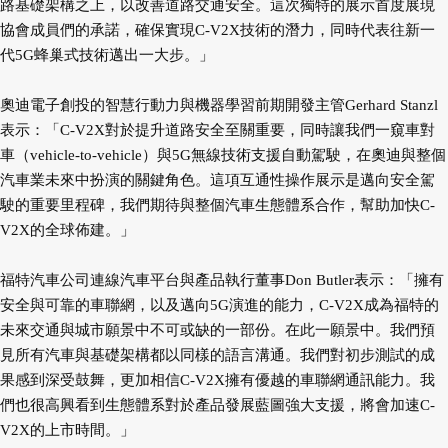
路基礎架構之上，以改善道路交通安全。這次獨特的展示首度展現
協會成員們的承諾，確保實現C-V2X技術的潛力，同時代表往新一
代5G蜂巢式技術邁出一大步。」
奧迪電子創投的智慧行動力與機器學習前期開發主管Gerhard Stanzl
表示：「C-V2X對於提升道路安全至關重要，同時讓我們一窺車對
車（vehicle-to-vehicle）與5G無線技術支援自動駕駛，在奧迪與整個
汽車業未來中扮演的關鍵角色。這項互通性操作展示是邁向安全駕
駛的重要里程碑，我們期待與整個汽車生態體系合作，幫助加快C-
V2X的全球佈建。」
福特汽車公司連線汽車平台與產品執行董事Don Butler表示：「擁有
安全與可靠的車聯網，以及邁向5G演進的能力，C-V2X成為福特的
未來交通與城市願景中不可或缺的一部份。在此一願景中。我們預
見所有汽車與基礎架構都以同樣的語言溝通。我們對初步測試的成
果感到深受鼓舞，更加相信C-V2X擁有優越的車聯網通訊能力。我
們也很高興看到生態體系對於產品發展藍圖強大支援，將會加速C-
V2X的上市時間。」