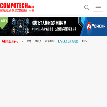
導
航
切
換
導
航
AI熱點播報
ESG永續發展
人工智慧
機器人
自動駕駛
AR/VR
Microchip
電子雜誌/e-Magazine
行動醫療