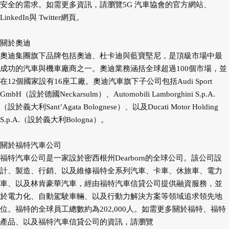
安全的需求。如需更多資訊，請瀏覽5G 汽車協會的官方網站、
LinkedIn與 Twitter網頁。
關於奧迪
奧迪集團旗下品牌包括奧迪、杜卡迪與藍寶堅尼，是頂級市場中最
成功的汽車與機車廠商之一。奧迪業務涵括全球超過100個市場，並
在12個國家設有16座工廠。奧迪汽車旗下子公司包括Audi Sport
GmbH（設於德國Neckarsulm）、Automobili Lamborghini S.p.A.
（設於義大利Sant’Agata Bolognese）、以及Ducati Motor Holding
S.p.A.（設於義大利Bologna）。
關於福特汽車公司
福特汽車公司是一家設於密西根州Dearborn的全球公司。該公司設
計、製造、行銷、以及維修福特全系列汽車、卡車、休旅車、電力
車、以及林肯豪華汽車，經由福特汽車信貸公司提供融資服務，並
於電力化、自動駕駛車輛、以及行動力解決方案等領域追求領先地
位。福特的全球員工總數約為202,000人。如需更多關於福特、福特
產品、以及福特汽車信貸公司的資訊，請瀏覽