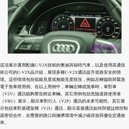
這項展示運用配備C-V2X技術的奧迪與福特汽車，以及使用高通技
術公司的C-V2X晶片組，展現多種C-V2X通訊提升道路安全的情
境。這些情境包括低能見度或無能見度狀況，例如左轉協助與緊急
電子煞車燈用例。在以上用例中，車輛左轉或煞車時，車對車
（V2V）通訊能夠警告附近車輛。其它用例包括危險道路使用者
（VRU）展示，顯示車對行人（V2P）通訊的未來可能性。其它展
示包括車對基礎架構（V2I）通訊，顯示直接通訊如何與號誌燈控制
器密切合作，在壅塞的路口與擁擠環境中減少碳排放與優化交通效
率。