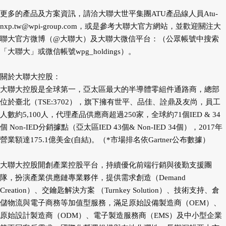
更多的產品及方案資訊，請洽大聯大世平集團ATU產品線人員
Atu-
nxp.tw@wpi-group.com
，或是參考大聯大官方網站，並歡迎關注大
聯大官方微博（@大聯大）及大聯大微信平台：（公眾帳號中搜索
「大聯大」或微信帳號wpg_holdings）。
關於大聯大控股：
大聯大控股是全球第一，亞太區最大的半導體零組件通路商，總部
位於臺北（TSE:3702），旗下擁有世平、品佳、詮鼎及友尚，員工
人數約5,100人，代理產品供應商超過250家，全球約71個IED & 34
個 Non-IED分銷據點（亞太區IED 43個& Non-IED 34個），2017年
營業額達175.1億美金(自結)。（*市場排名依Gartner公布數據）
大聯大控股開創產業控股平台，持續優化前端行銷與後勤支援團
隊，扮演產業供應鏈專業夥伴，提供需求創造（Demand
Creation）、交鑰匙解決方案 （Turnkey Solution）、技術支持、倉
儲物流與電子商務等加值型服務，滿足原始設備製造商（OEM）、
原始設計製造商（ODM）、電子製造服務商（EMS）及中小型企業