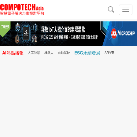
導
航
切
換
導
航
AI熱點播報
ESG永續發展
人工智慧
機器人
自動駕駛
AR/VR
Microchip
電子雜誌/e-Magazine
行動醫療