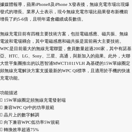
據媒體報導，蘋果iPhone8及iPhone X發表後，無線充電市場出現爆
發式的增長。業界人士表示，現今無線充電市場比蘋果發布新機前
增長了約5-6倍，且明年還會繼續成長數倍。
無線充電目前有四種主要技術方案，包括電磁感應、磁共振、無線
電波和電場耦合，其中電磁感應和磁共振是當前兩大主要技術。
WPC是目前最大的無線充電聯盟，會員數量超過200家，其中有諾基
亞、HTC、LG、Sony、三星、高通，與新加入的蘋果。此外，大聯
大世平集團推出的以恩智浦MWCT1011VLH 為基礎的15W單線圈定
頻無線充電解決方案支援最新的WPC QI標準，且適用於手機的快速
充電功能。
功能描述
 15W單線圈定頻無線充電發射端
 兼容WPC Qi中的功率規範
 晶片上的數字解調
 向下兼容WPC低功率5W規範
 轉換效率超過75%