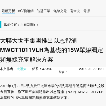
最新更新
5G/物聯網
智慧工業
無線充電
毫米波
電源
智慧裝置
無線連接
當前位置：
主頁
新聞
>
>
大聯大世平集團推出以恩智浦
MWCT1011VLH為基礎的15W單線圈定
頻無線充電解決方案
本文作者：
大聯大
點擊：
47984
2018-03-22 10:11
前言：
2018年3月22日--致力於亞太區市場的領先零組件通路商大聯大控股
今日宣佈，旗下世平集團將推出以恩智浦（NXP）MWCT1011VLH
為基礎的15W單線圈定頻無線充電解決方案。