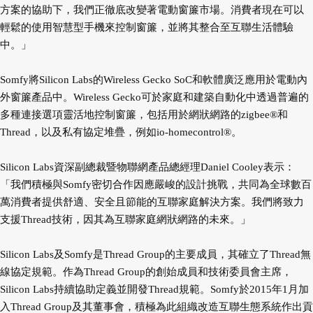
方案的協助下，我們正徹底改變著電動窗簾市場。消費者現在可以
輕鬆的使用智慧型手機來控制窗簾，並將其整合至互聯生活體驗
中。」
Somfy將Silicon Labs的Wireless Gecko SoC和軟體廣泛應用於電動內
外窗簾產品中。Wireless Gecko可於家庭和建築自動化中透過普遍的
多種連接選項靈活地控制窗簾，包括用於網狀網路的zigbee®和
Thread，以及私有協定堆疊，例如io-homecontrol®。
Silicon Labs資深副總裁暨物聯網產品總經理Daniel Cooley表示：
「我們積極與Somfy密切合作因應嚴峻的設計挑戰，共同為全球數百
萬消費者提供舒適、安全且節能的互聯家庭解決方案。我們將致力
支援Thread技術，因其為互聯家庭網狀網路的未來。」
Silicon Labs及Somfy是Thread Group的主要成員，其確立了Thread無
線協定規範。作為Thread Group的創始成員和技術委員會主席，
Silicon Labs持續協助定義並開發Thread規範。Somfy於2015年1月加
入Thread Group及其董事會，積極為此組織改造互聯生態系統作出貢