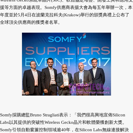
Wireless Gecko系統單晶片(SoC)、軟體協定堆疊、開發工具和應用支
援等方面的卓越表現。Somfy供應商表揚大會為每五年舉辦一次，本
年度並於5月4日在波蘭克拉科夫(Krakow)舉行的頒獎典禮上公布了
全球頂尖供應商的獲獎者名單。
Somfy採購總監Bruno Stragliati表示：「我們很高興地宣佈Silicon
Labs以其提供的突破性Wireless Gecko晶片和軟體榮獲創新大獎。
Somfy引領自動窗簾控制領域逾40年，在Silicon Labs無線連接解決