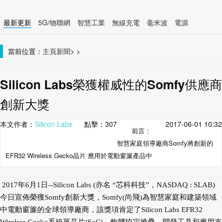
最新更新
5G/物聯網
智慧工業
無線充電
毫米波
電源
智慧裝置
無線連接
當前位置：
主頁
新聞
>
>
Silicon Labs榮獲權威性的Somfy供應商
創新大獎
本文作者：
Silicon Labs
點擊：
307
2017-06-01 10:32
前言：
智慧家庭領導廠商Somfy將創新的
EFR32 Wireless Gecko晶片 應用於電動窗簾產品中
2017年6月1日--Silicon Labs (亦名 “芯科科技”，NASDAQ : SLAB)
今日宣佈榮獲Somfy創新大獎，Somfy(尚飛)為智慧家庭和建築領域
中電動窗簾的全球領導廠商，該獎項肯定了Silicon Labs EFR32