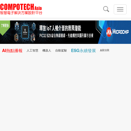
導
航
切
換
導
航
AI熱點播報
ESG永續發展
人工智慧
機器人
自動駕駛
AR/VR
Microchip
電子雜誌/e-Magazine
行動醫療