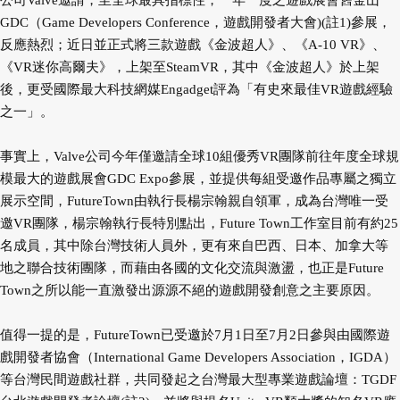
公司Valve邀請，至全球最具指標性，一年一度之遊戲展會舊金山
GDC（Game Developers Conference，遊戲開發者大會)(註1)參展，
反應熱烈；近日並正式將三款遊戲《金波超人》、《A-10 VR》、
《VR迷你高爾夫》，上架至SteamVR，其中《金波超人》於上架
後，更受國際最大科技網媒Engadget評為「有史來最佳VR遊戲經驗
之一」。
事實上，Valve公司今年僅邀請全球10組優秀VR團隊前往年度全球規
模最大的遊戲展會GDC Expo參展，並提供每組受邀作品專屬之獨立
展示空間，FutureTown由執行長楊宗翰親自領軍，成為台灣唯一受
邀VR團隊，楊宗翰執行長特別點出，Future Town工作室目前有約25
名成員，其中除台灣技術人員外，更有來自巴西、日本、加拿大等
地之聯合技術團隊，而藉由各國的文化交流與激盪，也正是Future
Town之所以能一直激發出源源不絕的遊戲開發創意之主要原因。
值得一提的是，FutureTown已受邀於7月1日至7月2日參與由國際遊
戲開發者協會（International Game Developers Association，IGDA）
等台灣民間遊戲社群，共同發起之台灣最大型專業遊戲論壇：TGDF