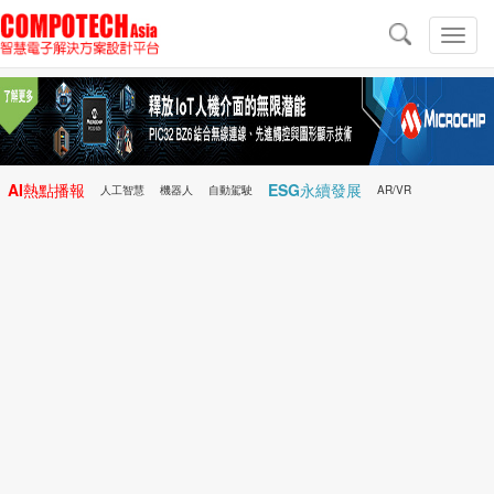
導
航
切
換
導
航
AI熱點播報
ESG永續發展
人工智慧
機器人
自動駕駛
AR/VR
Microchip
電子雜誌/e-Magazine
行動醫療