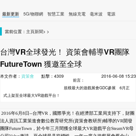
最新更新
5G/物聯網
智慧工業
無線充電
毫米波
電源
智慧裝置
無線連接
當前位置：
主頁
新聞
>
>
台灣VR全球發光！ 資策會輔導VR團隊
FutureTown 獲邀至全球
本文作者：
資策會
點擊：
4309
2016-06-08 15:23
前言：
規模最大的遊戲展會GDC參展 6月正
式上架至全球最大VR遊戲平台！
2016年6月8日--台灣VR，國際爭光！在經濟部工業局支持下，財團
法人資訊工業策進會數位教育研究所(資策會教研所)輔導的VR開發
團隊FutureTown，於今年三月間獲全球最大VR遊戲平台SteamVR母