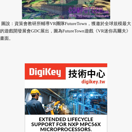
圖說：資策會教研所輔導VR團隊FutureTown，獲邀於全球規模最大
的遊戲開發展會GDC展出，圖為FutureTown遊戲《VR迷你高爾夫》
畫面。