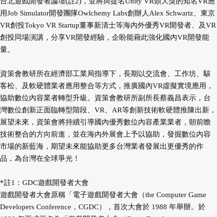
台北遊戲開發者論壇(註2)，並將與提名Unity VR類大獎的知名VR應
用Job Simulator開發團隊Owlchemy Labs創辦人Alex Schwartz、東京
VR創投Tokyo VR Startup董事新清士等海內外優秀VR開發者、及VR
創投同場演講，分享VR開發經驗，企盼能藉此強化國內VR開發能
量。
資策會教研所在經濟部工業局指導下，長期以交流會、工作坊、駭
客松、及軟硬體業者應用整合等方式，推廣國內VR虛擬實境應用，
協助數位內容業者轉型升級。資策會教研所副所長蔡義昌表示，台
灣數位創新正面臨轉型階段、VR、AR等創新技術軟硬體推陳出新，
展望未來，資策會將持續引導國內優秀數位內容產業業者，朝前瞻
技術整合的方向前進，並在海內外展會上予以協助，發掘數位內容
市場的新藍海，期望未來能協助更多台灣業者發展出更優秀的作
品，為台灣在全球爭光！
*註1：GDC遊戲開發者大會
遊戲開發者大會原稱「電子遊戲開發者大會（the Computer Game
Developers Conference，CGDC），首次大會於 1988 年舉辦。於