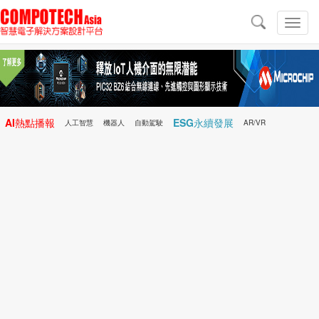
導
航
切
換
導
航
AI熱點播報
ESG永續發展
人工智慧
機器人
自動駕駛
AR/VR
Microchip
電子雜誌/e-Magazine
行動醫療