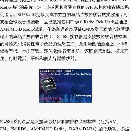
科實驗室有限公司, NASDAQ: SLAB）今日推出具備AM和AM HD
Radio功能的晶片，進一步擴展其廣受歡迎的Si468x數位收音機IC系
列產品。Si468x IC是最具成本效益的單晶片數位收音機接收器，可
支援全球收音機接收，且已獲准使用Digital Radio Tick Mark並通過
AM/FM HD Radio認證。作為業界首款基於CMOS從天線輸入到音訊
輸出的單晶片數位收音機IC，Si468x接收器是支援數位收音機標準
的可攜式和消費性電子產品的理想選擇，應用範圍涵蓋桌上型和時
鐘收音機、手提音響、迷你/微型音響系統、家庭劇院系統、擴充基
座、行動電話、平板和個人媒體播放器。
Si468x系列產品是支援全球類比和數位收音機標準（包括AM、
FM、FM RDS、AM/FM HD Radio、DAB和DAB+）的低功耗、多波