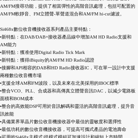
AM/FM搜尋功能，提供了相當彈性的高階音訊處理，包括可配置的
AM/FM軟靜音、FM立體聲-單聲道混合和AM/FM hi-cut濾波。
Si468x數位收音機接收器系列產品主要特點：
•新特點：在DAB/DAB+接收器產品線中增加AM HD Radio支援和
AM能力
•新特點：獲准使用Digital Radio Tick Mark
•新特點：獲得iBiquity的AM/FM HD Radio認證
•接腳和API相容的DAB和HD Radio接收器IC，可在單一設計中支援
兩種數位收音機市場
•支援全球AM和FM波段，以及未來在北美採用的IBOC標準
•整合VCO、PLL、合成器和高傳真立體聲音訊DAC，以減少電路板
面積和BOM成本
•整合的高效能DSP可用於音訊解碼和靈活的高階音訊處理，提升音
訊效能
•具備業界單晶片數位收音機接收器中最佳的靈敏度和選擇性
•最低功耗的數位收音機接收器，可提高可攜式產品的電池壽命
•可用的Si468x主模式/從模式模組可加速設計和縮短上市時間