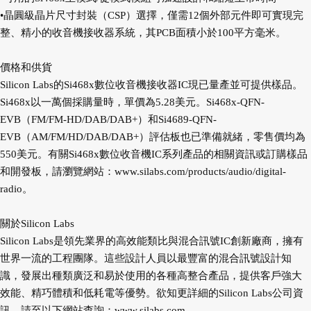
•晶圓級晶片尺寸封裝（CSP）選擇，僅需12個外部元件即可實現完
整、精小的收音機接收器系統，其PCB面積小於100平方毫米。
價格和供貨
Silicon Labs的Si468x數位收音機接收器IC現已量產並可提供樣品。
Si468x以一萬個採購量時，單價為5.28美元。Si468x-QFN-
EVB（FM/FM-HD/DAB/DAB+）和Si4689-QFN-
EVB（AM/FM/HD/DAB/DAB+）評估板也已準備就緒，零售價均為
550美元。有關Si468x數位收音機IC系列產品的相關資訊或訂購樣品
和開發板，請瀏覽網站：
www.silabs.com/products/audio/digital-
radio
。
關於Silicon Labs
Silicon Labs是領先業界的高效能類比與混合訊號IC創新廠商，擁有
世界一流的工程團隊。這些設計人員以最豐富的混合訊號設計知
識，發展出種類廣泛和易於使用的各種高整合產品，提供客戶強大
效能、精巧體積和低耗電等優勢。欲知更詳細的Silicon Labs公司資
訊，請至以下網站查詢：
www.silabs.com
。