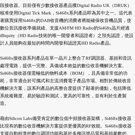
段接收器。目前僅有少數接收器產品獲Digital Radio UK（DRUK）
核准使用Digital Tick Mark，Si468x系列產品即為其中之一。這代表
著購買採用Si468x的DAB收音機的消費者將能確保收音機品質，使
數位音訊接收準備就緒。支援AM/FM HD Radio的Si468x晶片經過
iBiquity（HD Radio技術的唯一開發者和認證者）之預先認證，使設
計人員能夠在最短的時間內開發和認證其HD Radio產品。
Si468x接收器系列產品在單一晶片上整合了RF調諧器、基頻和音訊
處理電路，提供一完整、具備成本效益的數位收音機解決方案。
Si468x接收器僅需極低的物料成本（BOM），且具備非常低的功
耗，非常適合於可攜式和主流消費電子產品市場。相對於傳統收音
機解決方案，該系列產品的高整合度提供了顯著的優點，包括降低
系統複雜度、易於驗證和測試，更高的可靠性，並有利於生產製
造。
藉由Silicon Labs備受肯定的數位低中頻接收器架構，Si468x接收器
比現有的數位收音機解決方案提供更優異的RF效能。Si468x接收器
支援自動校準的數位調諧功能和基於多種訊號品質和基頻參數的