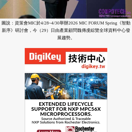
圖說：資策會MIC於4/28~4/30舉辦2026 MIC FORUM Spring《智動
新序》研討會，今（29）日由產業顧問魏傳虔綜覽全球資料中心發
展趨勢。