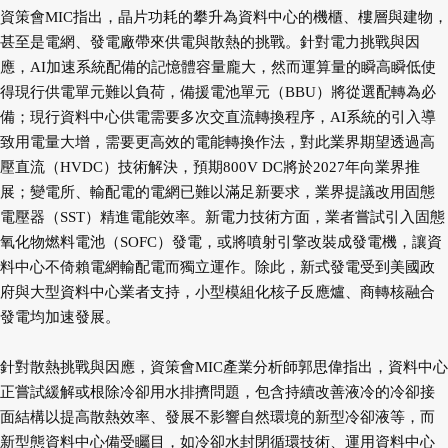
資策會MIC指出，晶片功耗的攀升為資料中心的機櫃、樓層與建物，
甚至是電網、發電廠帶來供電與散熱的挑戰。針對電力挑戰與因
應，AI加速系統配備的記憶體容量龐大，然而運算量的瞬高瞬低使
得現行供電單元難以負荷，備援電池單元（BBU）將從選配轉為必
備；現行資料中心供電需要多次交直流轉換程序，AI系統的引入導
致用電量大增，需要更高效的電能轉換作法，對此業界期望透過高
壓直流（HVDC）技術解決，預期800V DC將於2027年向業界推
展；變電所、輸配電的電網已難以滿足新要求，業界提議改用固態
電壓器（SST）精進電能效率。新電力技術方面，業者嘗試引入固態
氧化物燃料電池（SOFC）發電，或將噴射引擎改裝成發電機，讓資
料中心不倚賴電網輸配電而獨立運作。除此，新式發電受到美國政
府與大型資料中心業者支持，小型模組化核子反應爐、商轉核融合
發電均加速發展。
針對散熱挑戰與因應，資策會MIC產業分析師郭思偉指出，資料中心
正嘗試緩解或根除冷卻用水排擠問題，包含持續改善液冷的冷卻接
面結構以提高散熱效率、發展不影響自然環境的新型冷卻液等，而
新型態資料中心備受矚目，如冷卻水封閉循環技術、運用資料中心