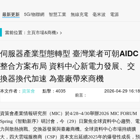
最新更新
5G/物聯網
智慧工業
無線充電
毫米波
電源
智慧裝置
無線連接
當前位置：
主頁
市場&商機
>
>
伺服器產業型態轉型 臺灣業者可朝AIDC
整合方案布局 資料中心新電力發展、交
換器換代加速 為臺廠帶來商機
本文作者：
資策會
點擊：
4035
2026-04-29 16:18
前言：
資策會產業情報研究所（MIC）於4/28~4/30舉辦2026 MIC FORUM
Spring《智動新序》研討會，今（29）日聚焦全球資料中心趨勢、電
力與散熱挑戰、交換器發展與臺廠商機。全球資料中心市場持續擴
大，四大雲端服務商（CSP）資本支出延續2025年的爆發性成長，預