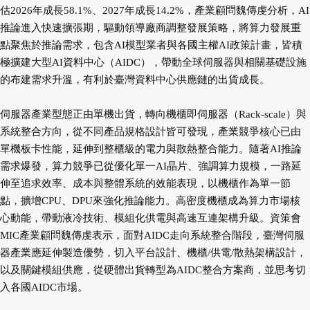
估2026年成長58.1%、2027年成長14.2%，產業顧問魏傳虔分析，AI
推論進入快速擴張期，驅動領導廠商調整發展策略，將算力發展重
點聚焦於推論需求，包含AI模型業者與各國主權AI政策計畫，皆積
極擴建大型AI資料中心（AIDC），帶動全球伺服器與相關基礎設施
的布建需求升溫，有利於臺灣資料中心供應鏈的出貨成長。
伺服器產業型態正由單機出貨，轉向機櫃即伺服器（Rack-scale）與
系統整合方向，從不同產品規格設計皆可發現，產業競爭核心已由
單機板卡性能，延伸到整櫃級的電力與散熱整合能力。隨著AI推論
需求爆發，算力競爭已從優化單一AI晶片、強調算力規模，一路延
伸至追求效率、成本與整體系統的效能表現，以機櫃作為單一節
點，擴增CPU、DPU來強化推論能力。高密度機櫃成為算力市場核
心動能，帶動液冷技術、模組化供電與高速互連架構升級。資策會
MIC產業顧問魏傳虔表示，面對AIDC走向系統整合階段，臺灣伺服
器產業應延伸製造優勢，切入平台設計、機櫃/供電/散熱架構設計，
以及關鍵模組供應，從硬體出貨轉型為AIDC整合方案商，並思考切
入各國AIDC市場。