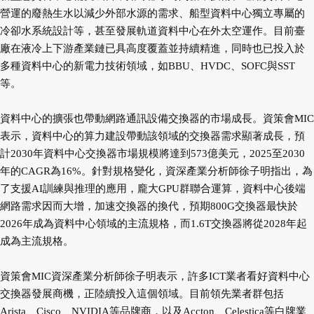
營運的廢熱生水以減少外部水源的需求、船型資料中心獨立專屬的
冷卻水系統設計等，甚至發展軌道資料中心在外太空運作。目前臺
廠在液冷上下游產業鏈已具高度覆蓋並持續精進，同時也已投入於
多種資料中心的新電力技術領域，如BBU、HVDC、SOFC與SST
等。
資料中心的擴張也帶動網路通訊設備交換器的市場成長。資策會MIC
表示，資料中心的算力建設帶動該領域的交換器需求顯著成長，預
計2030年資料中心交換器市場規模將達到573億美元，2025至2030
年的CAGR為16%。針對規格變化，資深產業分析師徐子明指出，為
了支援AI訓練與推理的應用，龐大GPU群聯合運算，資料中心後端
網路需求因而大增，加速交換器的換代，預期800G交換器最快於
2026年成為資料中心領域的主流規格，而1.6T交換器將從2028年起
成為主流規格。
資策會MIC資深產業分析師徐子明表示，許多ICT業者看好資料中心
交換器發展商機，正陸續投入這個領域。目前領先業者群包括
Arista、Cisco、NVIDIA等品牌商，以及Accton、Celestica等白牌業