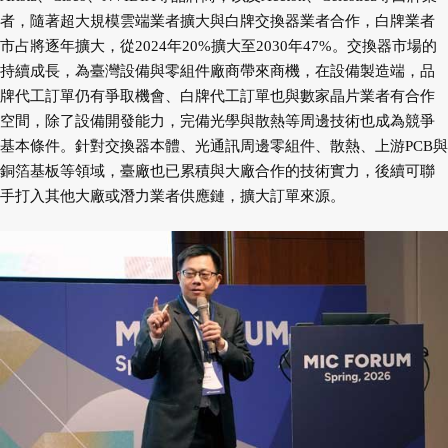
者，隨著超大規模雲端業者擴大與白牌交換器業者合作，白牌業者
市占將逐年擴大，從2024年20%擴大至2030年47%。交換器市場的
持續成長，為臺灣設備與零組件廠商帶來商機，在設備製造端，品
牌代工訂單仍有爭取機會、白牌代工訂單也與數家晶片業者有合作
空間，除了設備開發能力，完備光學與散熱等周邊技術也成為競爭
基本條件。針對交換器本體、光通訊周邊零組件、散熱、上游PCB與
銅箔基板等領域，臺廠也已累積與大廠合作的技術實力，後續可聯
手打入其他大廠或潛力業者供應鏈，擴大訂單來源。