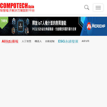
導
航
切
換
導
航
AI熱點播報
ESG永續發展
人工智慧
機器人
自動駕駛
AR/VR
Microchip
電子雜誌/e-Magazine
行動醫療