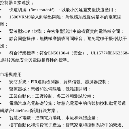
控制器直接連接；
•
快速切換（3ms ton/toff）：以最小的延遲支援快速應用；
•
1500VRMS輸入到輸出隔離：為敏感系統提供基本的電流隔
離；
•
緊湊型SOP-4封裝：在密集型設計中節省寶貴的電路板空間；
•
靜音固態操作：無機械磨損或可聞噪音；避免電磁干擾/射頻干
擾；
•
符合行業標準：符合EN50130-4（安全）、UL1577和EN62368-
1關於系統安全與電磁相容性的標準。
市場與應用
•
安防系統：PIR運動檢測器、資料信號、感測器控制；
•
醫療器械：患者和設備隔離，低雜訊開關；
•
工業自動化：工廠控制、多工器和測試設備；
•
電動汽車充電基礎設施：智慧充電器中的信號切換和繼電器邏
輯結合Littelfuse保護解決方案；
•
智慧水電錶：控制電力消耗、水流和氣體流量；
•
樓宇自動化和消費電子產品：智慧家電和控制系統中的緊湊、