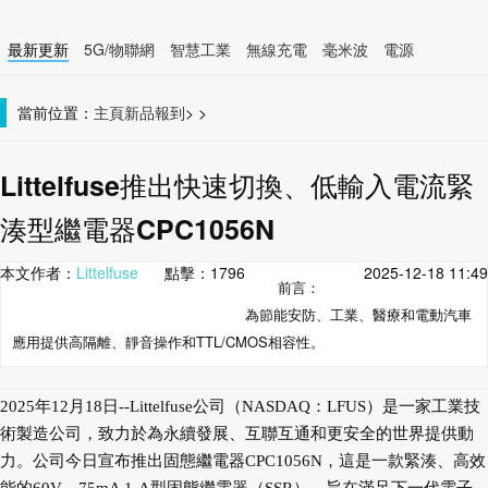
最新更新
5G/物聯網
智慧工業
無線充電
毫米波
電源
智慧裝置
無線連接
當前位置：
主頁
新品報到
>
>
Littelfuse推出快速切換、低輸入電流緊
湊型繼電器CPC1056N
本文作者：
Littelfuse
點擊：
1796
2025-12-18 11:49
前言：
為節能安防、工業、醫療和電動汽車
應用提供高隔離、靜音操作和TTL/CMOS相容性。
2025年12月18日--Littelfuse公司（NASDAQ：LFUS）是一家工業技
術製造公司，致力於為永續發展、互聯互通和更安全的世界提供動
力。公司今日宣布推出固態繼電器CPC1056N，這是一款緊湊、高效