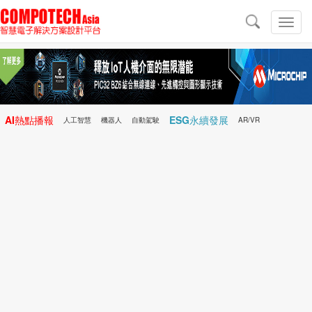
導
航
切
換
導
航
AI熱點播報
ESG永續發展
人工智慧
機器人
自動駕駛
AR/VR
Microchip
電子雜誌/e-Magazine
行動醫療