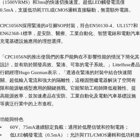
（1500VRMS）和3ms的快速切換速度。超低LED觸發電流僅
0.5mA，支援低功耗TTL或CMOS邏輯直接驅動，無需額外電路。
CPC1056N採用緊湊的4引腳SOP封裝，符合EN50130-4、UL1577和
EN62368-1標準，是安防、醫療、工業自動化、智慧電錶和電動汽車
充電基礎設施應用的理想選擇。
「CPC1056N的推出使我們的客戶能夠在不影響性能的情況下簡化其
設計，並有助於開發高效、緊湊、可靠的電子系統。」Littelfuse產品
行銷經理Hugo Guzman表示，「透過在緊湊的封裝中結合快速開
關、超低輸入電流和強大的隔離性，這種固態繼電器解決了空間有
限和能源敏感型應用的關鍵挑戰。它能幫助工程師降低複雜性、提
高能源效率，並加速產品在安防、工業自動化及電動汽車基礎設施
等廣泛行業中的上市進程。
功能與特色
•
60V、75mA連續額定負載：適用於低壓信號和控制電路；
•
低LED觸發電流（0.5mA）：允許與TTL/CMOS邏輯和低功耗微