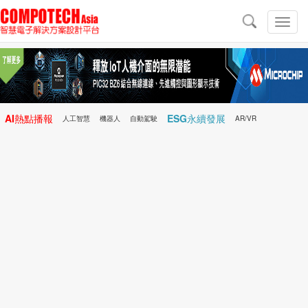
導
航
切
換
導
航
AI熱點播報
ESG永續發展
人工智慧
機器人
自動駕駛
AR/VR
Microchip
電子雜誌/e-Magazine
行動醫療