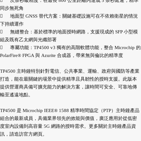

次奈秒級精度：在最長 800 公里距離內達成 5 奈秒延遲，精準
同步無死角

地面型 GNSS 替代方案：關鍵基礎設施可在不依賴衛星的情況
下持續運作

無縫整合：基於標準的地面授時網路，支援現成的 SFP 小型模
組及既有乙太網與光纖部署

專屬功能：TP4500 v3 獨有的高階軟體功能，整合 Microchip 的
PolarFire® FPGA 與 Azurite 合成器，帶來無與倫比的精準度
TP4500 主時鐘特別針對電信、公共事業、運輸、政府與國防等產業
打造，能在最關鍵的場景中提供精準且具韌性的授時支援。此版本
提供營運商具備可擴充能力的解決方案，讓時間可安全、可靠地傳
輸至遙遠地點。
TP4500 是 Microchip IEEE® 1588 精準時間協定（PTP）主時鐘產品
組合的最新成員，具備業界領先的效能與價值，廣泛應用於從低密
度室內設備到高容量 5G 網路的授時需求。更多關於主時鐘產品資
訊，請造訪官方網頁。