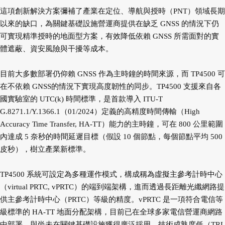
這項創新解決方案彌補了產業在定位、導航與授時（PNT）領域長期
以來的缺口，為關鍵基礎設施營運商提供在缺乏 GNSS 的情況下仍
可實現精準授時的地面型方案，有效降低依賴 GNSS 所需面對的實
體遮蔽、資安風險與干擾等成本。
目前大多數部署仍仰賴 GNSS 作為主時鐘的時間來源，而 TP4500 可
在不依賴 GNSS的情況下實現高度韌性的同步。TP4500 支援來自各
國實驗室的 UTC(k) 時間標準，是首款導入 ITU-T
G.8271.1/Y.1366.1（01/2024）定義的高精度時間傳輸（High
Accuracy Time Transfer, HA-TT）能力的主時鐘，可在 800 公里範圍
內達成 5 奈秒的時間延遲目標（假設 10 個節點，每個節點平均 500
皮秒），樹立產業新標準。
TP4500 系統可設定為多種運作模式，構成稱為虛擬主參考計時中心
（virtual PRTC, vPRTC）的端到端架構，進而透過長距離光纖網路提
供主參考計時中心（PRTC）等級的精度。vPRTC 是一項符合電信等
級標準的 HA-TT 地面分配架構，目前已在全球多家電信營運商網路
中部署。與尚未在關鍵基礎設施獲得廣泛採用、技術成熟度低（TRL