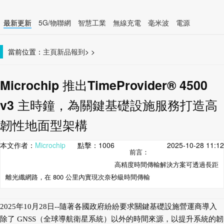
最新更新
5G/物聯網
智慧工業
無線充電
毫米波
電源
智慧裝置
無線連接
當前位置：
主頁
新品報到
>
>
Microchip 推出TimeProvider® 4500
v3 主時鐘，為關鍵基礎設施服務打造高
韌性地面型架構
本文作者：
Microchip
點擊：
1006
2025-10-28 11:12
前言：
高精度時間傳輸解決方案可透過長距
離光纖網路，在 800 公里內實現次奈秒級時間傳輸
2025年10月28日--隨著各國政府紛紛要求關鍵基礎設施營運商導入
除了 GNSS（全球導航衛星系統）以外的時間來源，以提升系統的韌