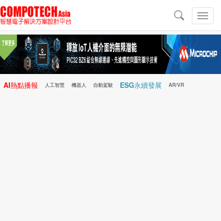
導
航
切
換
導
航
AI熱點播報
ESG永續發展
人工智慧
機器人
自動駕駛
AR/VR
Microchip
電子雜誌/e-Magazine
行動醫療