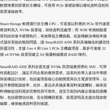
軟體堆疊則部署於主機端，可善用 PCIe 基礎架構以優化資料流程與
裝置連線效率。
Smart Storage 軟體運行於主機 CPU，可直接以對應的 PCIe 世代速度
將資料寫入 NVMe 裝置端，加快資料流處理；而 XOR 奇偶校驗運
算則由加速卡硬體執行，有效降低主機負載。此架構解決傳統串接
式儲存系統的瓶頸問題，讓 SmartRAID 4300 系列具備極佳的擴充性
與靈活性，支援 Gen 4 和 Gen 5 PCIe 主機處理器，最多可連接 32
個 x4 NVMe 裝置與建立 64 個邏輯磁碟或 RAID 陣列。
SmartRAID 4300 系列全面支援 NVMe 與雲端應用導向 SSD，可彈
性搭配設計，滿足不同企業的應用需求。該系列亦導入多項半導體
與架構設計技術，包括處理器核心自動閒置與自主電源管理等，以
提升整體能源效率。此外，產品亦具備多重資料保護機制，確保資
料傳輸從頭到尾的完整性與可靠性。資安方面則內建企業級防護機
制，包括硬體信任根、安全開機與更新、裝置證明及支援自我加密
磁碟，確保敏感資料受到保護。