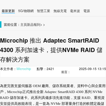
最新更新
5G/物聯網
智慧工業
無線充電
毫米波
電源
智慧裝置
無線連接
當前位置：
主頁
新品報到
>
>
Microchip 推出 Adaptec SmartRAID
4300 系列加速卡，提供NVMe RAID 儲
存解決方案
本文作者：
Microchip
點擊：
2421
2025-09-15 13:15
前言：
為更完善支援伺服器 OEM 廠商、儲存系統業者、資料中心與企業用
戶，Microchip正式推出全新 Adaptec SmartRAID 4300 系列 NVMe
RAID 儲存加速卡。此系列具備多項先進功能，支援 RAID、重視資
安並提供高效能表現，是一套為 NVMe 部署量身打造的軟體定義儲