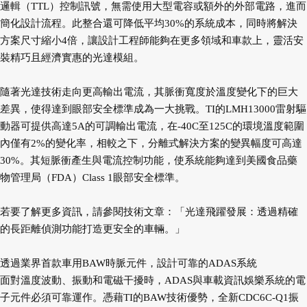
邏輯（TTL）控制訊號，無需使用大型電容或額外的外部電路，進而
簡化設計流程。此整合還可降低平均30%的系統成本，同時將解決
方案尺寸縮小4倍，讓設計工程師能夠在更多領域和車款上，靈活安
裝精巧且經濟實惠的光達模組。
隨著光達技術走向更高輸出電流，其脈衝寬度於溫度變化下的巨大
差異，使得達到眼部安全標準成為一大挑戰。TI的LMH13000雷射驅
動器可提供高達5A的可調輸出電流，在-40C至125C的環境溫度範圍
內僅有2%的變化率，相較之下，分離式解決方案的變異幅度可高達
30%。其短脈衝產生與電流控制功能，使系統能夠達到美國食品藥
物管理局（FDA）Class 1眼部安全標準。
若要了解更多資訊，請參閱技術文章：「光達飛躍發展：透過精確
的長距離偵測功能打造更安全的車輛。」
透過業界首款車用BAW時脈元件，設計可靠的ADAS系統
面對溫度波動、振動和電磁干擾時，ADAS與車載資訊娛樂系統的電
子元件必須可靠運作。憑藉TI的BAW技術優勢，全新CDC6C-Q1振