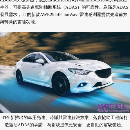
CDC6C-Q1振盪器，以及LMK3H0102-Q1和LMK3C0105-Q1時脈產
生器，可提高先進駕駛輔助系統（ADAS）的可靠性。為滿足ADAS
發展需求，TI 的新款AWR2944P mmWave雷達感測器提供先進前方
與轉角的雷達功能。
TI全新推出的車用光達、時脈與雷達解決方案，落實協助工程師打
造靈活ADAS的承諾，為駕駛提供更安全、更自動的駕駛體驗。