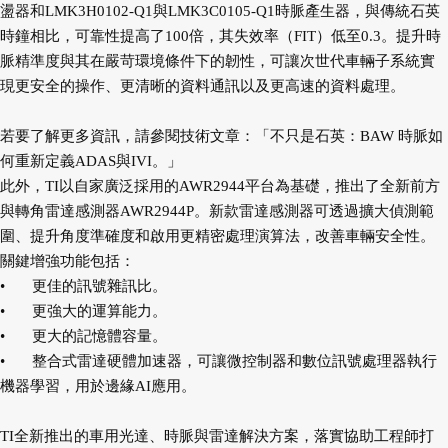
盪器和LMK3H0102-Q1與LMK3C0105-Q1時脈產生器，與傳統石英
時鐘相比，可靠性提高了100倍，其失效率（FIT）低至0.3。提升時
脈精準度與其在嚴苛環境條件下的韌性，可讓次世代車輛子系統實
現更安全的操作、更清晰的資料通訊以及更高速的資料處理。
若要了解更多資訊，請參閱技術文章：「不只是石英：BAW 時脈如
何重新定義ADAS與IVI。」
此外，TI以自家廣泛採用的AWR2944平台為基礎，推出了全新前方
與轉角雷達感測器AWR2944P。新款雷達感測器可透過擴大偵測範
圍、提升角度準確度和啟用更精密處理演算法，改善車輛安全性。
關鍵增強功能包括：
•
更佳的訊號雜訊比。
•
更強大的運算能力。
•
更大的記憶體容量。
•
整合式雷達硬體加速器，可讓微控制器和數位訊號處理器執行
機器學習，用於邊緣AI應用。
TI全新推出的車用光達、時脈與雷達解決方案，落實協助工程師打