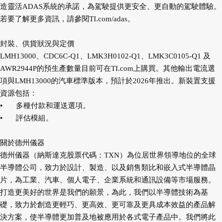
造靈活ADAS系統的承諾，為駕駛提供更安全、更自動的駕駛體驗。
若要了解更多資訊，請參閱TI.com/adas。
封裝、供貨狀況與定價
LMH13000、CDC6C-Q1、LMK3H0102-Q1、LMK3C0105-Q1 及
AWR2944P的預生產數量目前可在TI.com上購買。其他輸出電流選
項與LMH13000的汽車標準版本，預計於2026年推出。新裝置支援
資源包括：
•
多種付款和運送選項。
•
評估模組。
關於德州儀器
德州儀器（納斯達克股票代碼：TXN）為位居世界領導地位的全球
半導體公司，致力於設計、製造、以及銷售類比和嵌入式半導體晶
片，為工業、汽車、個人電子、企業系統和通訊設備等市場服務。
打造更美好的世界是我們的願景，為此，我們以半導體技術為基
礎，致力於創造更輕巧、更高效、更可靠及更具成本效益的產品解
決方案，使半導體更加普及地被應用於各式電子產品中。我們將此