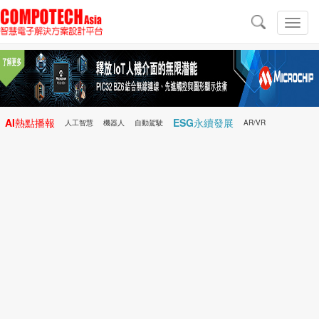
導
航
切
換
導
航
AI熱點播報
ESG永續發展
人工智慧
機器人
自動駕駛
AR/VR
Microchip
電子雜誌/e-Magazine
行動醫療