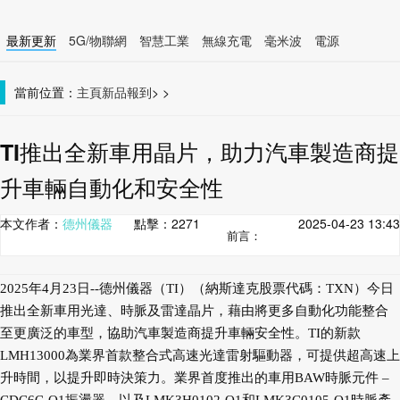
最新更新
5G/物聯網
智慧工業
無線充電
毫米波
電源
智慧裝置
無線連接
當前位置：
主頁
新品報到
>
>
TI推出全新車用晶片，助力汽車製造商提
升車輛自動化和安全性
本文作者：
德州儀器
點擊：
2271
2025-04-23 13:43
前言：
2025年4月23日--德州儀器（TI）（納斯達克股票代碼：TXN）今日
推出全新車用光達、時脈及雷達晶片，藉由將更多自動化功能整合
至更廣泛的車型，協助汽車製造商提升車輛安全性。TI的新款
LMH13000為業界首款整合式高速光達雷射驅動器，可提供超高速上
升時間，以提升即時決策力。業界首度推出的車用BAW時脈元件 –