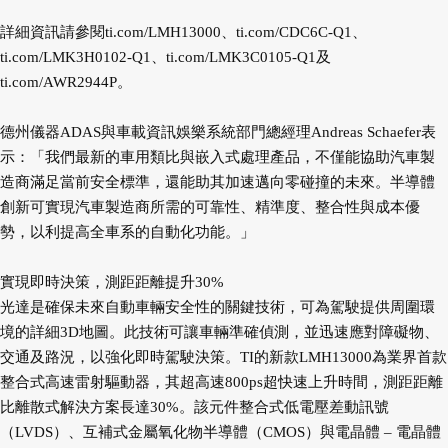
詳細資訊請參閱ti.com/LMH13000、ti.com/CDC6C-Q1、
ti.com/LMK3H0102-Q1、ti.com/LMK3C0105-Q1及
ti.com/AWR2944P。
德州儀器ADAS與車載資訊娛樂系統部門總經理Andreas Schaefer表
示：「我們最新的車用類比與嵌入式處理產品，不僅能協助汽車製
造商滿足當前安全標準，還能助其加速邁向零碰撞的未來。半導體
創新可實現汽車製造商所需的可靠性、精準度、整合性與成本優
勢，以利提高全車系的自動化功能。」
實現即時決策，測距距離提升30%
光達是確保未來自動車輛安全性的關鍵技術，可為駕駛提供周圍環
境的詳細3D地圖。此技術可讓車輛準確偵測，並迅速應對障礙物、
交通及路況，以強化即時駕駛決策。TI的新款LMH13000為業界首款
整合式高速雷射驅動器，其超高速800ps超快速上升時間，測距距離
比離散式解決方案長達30%。該元件整合式低電壓差動訊號
（LVDS）、互補式金屬氧化物半導體（CMOS）與電晶體 – 電晶體