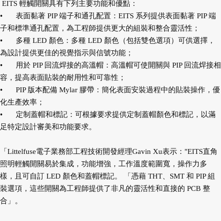
EITS 輕觸開關具有下列主要功能和優點：
•
表面黏著 PIP 端子和通孔配置：EITS 系列提供表面黏著 PIP 端
子和標準通孔配置，為工程師提供更大的組裝和整合靈活性；
•
多種 LED 顏色：多種 LED 顏色（包括雙色選項）可供選擇，
為設計提供更佳的視覺指示與信號功能；
•
用於 PIP 回流焊接的高溫帽：高溫帽可使開關與 PIP 回流焊接相
容，提高表面貼裝的耐用性和可靠性；
•
PIP 版本配備 Mylar 膠帶：簡化表面安裝過程中的貼裝操作，優
化生產效率；
•
定制蓋帽和標記：可根據要求提供定制蓋帽顏色和標記，以滿
足特定設計審美和功能要求。
「Littelfuse電子業務部工程技術開發經理Gavin Xu表示："EITS直角
照明輕觸開關易於集成，功能增強，工作溫度範圍寬，操作力多
樣，且可自訂 LED 顏色和蓋帽標記。 「憑藉 THT、SMT 和 PIP 組
裝選項，這些開關為工程師提供了非凡的靈活性和直接的 PCB 整
合」。