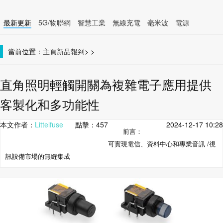
最新更新
5G/物聯網
智慧工業
無線充電
毫米波
電源
智慧裝置
無線連接
當前位置：
主頁
新品報到
>
>
直角照明輕觸開關為複雜電子應用提供
客製化和多功能性
本文作者：
Littelfuse
點擊：
457
2024-12-17 10:28
前言：
可實現電信、資料中心和專業音訊 /視
訊設備市場的無縫集成