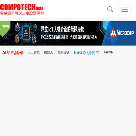
導
航
切
換
導
航
AI熱點播報
ESG永續發展
人工智慧
機器人
自動駕駛
AR/VR
Microchip
電子雜誌/e-Magazine
行動醫療