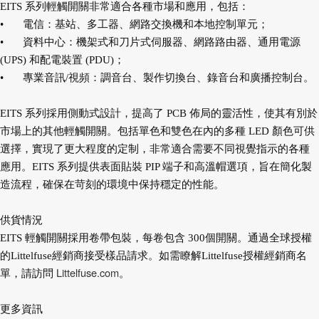
EITS 系列輕觸開關非常適合各種市場和應用，包括：
•
電信：基站、多工器、網路交換機和本地控制單元；
•
資料中心：機架式和刀片式伺服器、網路路由器、通用電源
(UPS) 和配電裝置 (PDU)；
•
專業音訊/視頻：調音台、製作切換台、錄音台和廣播控制台。
EITS 系列採用側動式設計，提高了 PCB 佈局的靈活性，使其有別於
市場上的其他輕觸開關。包括單色和雙色在內的多種 LED 顏色可供
選擇，實現了更大程度的定制，非常適合需要不同視覺指示的各種
應用。EITS 系列提供表面貼裝 PIP 端子和高溫帽選項，旨在簡化製
造流程，確保在苛刻的環境中保持穩定的性能。
供貨情況
EITS 輕觸開關採用卷帶包裝，每卷包含 300個開關。通過全球授權
的Littelfuse經銷商接受樣品請求。如需瞭解Littelfuse授權經銷商名
Littelfuse.com
單，請訪問
。
更多資訊