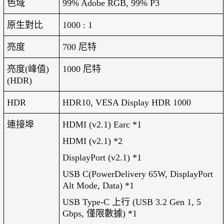
色域
99% Adobe RGB, 99% P3
原生對比
1000 : 1
亮度
700
尼特
亮度
(
峰值
)
1000
尼特
(HDR)
HDR
HDR10, VESA Display HDR 1000
連接埠
HDMI (v2.1) Earc *1
HDMI (v2.1) *2
DisplayPort (v2.1) *1
USB C(PowerDelivery 65W, DisplayPort
Alt Mode, Data) *1
USB Type-C
上行
(USB 3.2 Gen 1, 5
Gbps,
僅限數據
) *1