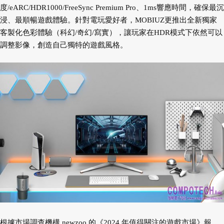
度/eARC/HDR1000/FreeSync Premium Pro、1ms響應時間，確保最沉
浸、最順暢遊戲體驗。針對電玩愛好者，MOBIUZ更推出全新獨家
客製化色彩體驗（科幻/奇幻/寫實），讓玩家在HDR模式下依然可以
調整影像，創造自己獨特的遊戲風格。
根據市場調查機構 newzoo 的《2024 年值得關注的遊戲市場》報