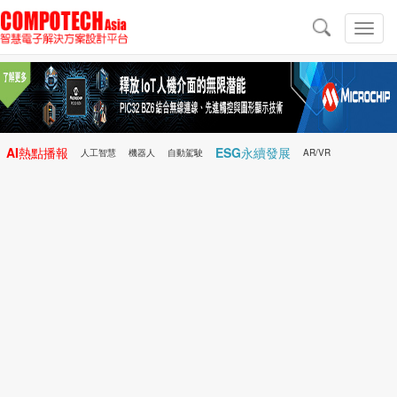
導
航
切
換
導
航
AI熱點播報
ESG永續發展
人工智慧
機器人
自動駕駛
AR/VR
Microchip
電子雜誌/e-Magazine
行動醫療