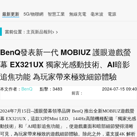
最新更新
5G/物聯網
智慧工業
無線充電
毫米波
電源
智慧裝置
無線連接
當前位置：
主頁
新品報到
>
>
BenQ發表新一代 MOBIUZ 護眼遊戲螢
幕 EX321UX 獨家光感動技術、AI暗影
追焦功能 為玩家帶來極致細節體驗
本文作者：
BenQ
點擊：
3483
2024-07-15 09:40
前言：
2024年7月15日--護眼螢幕領導品牌 BenQ 推出全新MOBIUZ遊戲螢
幕 EX321UX，這款32吋Mini LED、144Hz高階機種配備「獨家光感
動技術」和「AI暗影追焦功能」，使遊戲畫面和暗部細節變得清晰
可見，為玩家帶來極致的遊戲細節體驗。除此之外，還支援4K 解析