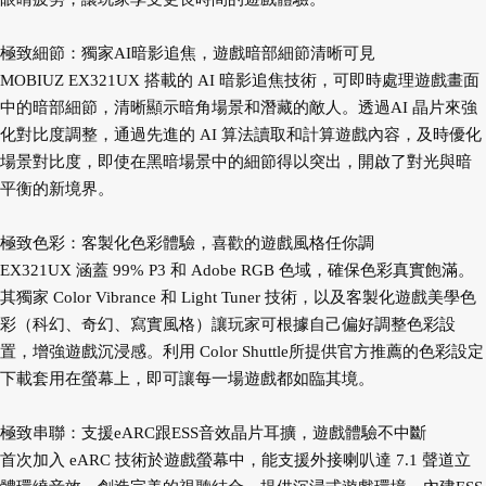
極致細節：獨家AI暗影追焦，遊戲暗部細節清晰可見
MOBIUZ EX321UX 搭載的 AI 暗影追焦技術，可即時處理遊戲畫面
中的暗部細節，清晰顯示暗角場景和潛藏的敵人。透過AI 晶片來強
化對比度調整，通過先進的 AI 算法讀取和計算遊戲內容，及時優化
場景對比度，即使在黑暗場景中的細節得以突出，開啟了對光與暗
平衡的新境界。
極致色彩：客製化色彩體驗，喜歡的遊戲風格任你調
EX321UX 涵蓋 99% P3 和 Adobe RGB 色域，確保色彩真實飽滿。
其獨家 Color Vibrance 和 Light Tuner 技術，以及客製化遊戲美學色
彩（科幻、奇幻、寫實風格）讓玩家可根據自己偏好調整色彩設
置，增強遊戲沉浸感。利用 Color Shuttle所提供官方推薦的色彩設定
下載套用在螢幕上，即可讓每一場遊戲都如臨其境。
極致串聯：支援eARC跟ESS音效晶片耳擴，遊戲體驗不中斷
首次加入 eARC 技術於遊戲螢幕中，能支援外接喇叭達 7.1 聲道立