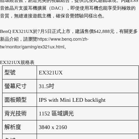
體環繞音效，創造完美的視聽結合，提供沉浸式遊戲環境。內建ESS
音效晶片支援耳機擴展（DAC），即使使用耳機也能享受到極致的
音質，無縫連接遊戲主機，確保音覺體驗同樣出色。
BenQ EX321UX於7月5日正式上市，建議售價$42,888元，有關更多
https://www.benq.com/zh-
新品介紹，請瀏覽
tw/monitor/gaming/ex321ux.html
。
EX321UX規格表
型號
EX321UX
螢幕尺寸
31.5
吋
面板類型
IPS with Mini LED backlight
背光技術
1152
區域調光
解析度
3840 x 2160