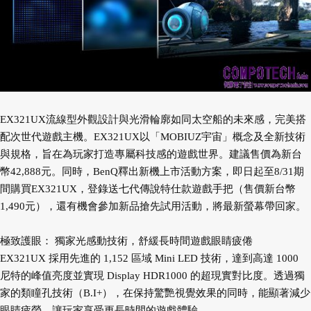
EX321UX流線型外觀設計與光滑輪廓如同太空船的未來感，完美搭
配次世代遊戲主機。EX321UX以「MOBIUZ宇宙」概念及全新技術
與規格，旨在為玩家打造專屬科技感的遊戲世界。建議售價為新台
幣42,888元。同時，BenQ釋出新機上市活動方案，即日起至8/31期
間購買EX321UX，登錄送七代傳說特仕款遊戲手把（售價新台幣
1,490元），還有機會參加新品搶先試用活動，將最新螢幕帶回家。
極致護眼： 獨家光感動技術，舒緩長時間遊戲眼睛疲倦
EX321UX 採用先進的 1,152 區域 Mini LED 技術，達到高達 1000
尼特的峰值亮度並實現 Display HDR1000 的超現實對比度。透過獨
家的類瞳孔技術（B.I+），在保持驚艷視覺效果的同時，能顯著減少
眼睛疲勞，讓玩家享受更長時間的遊戲體驗。