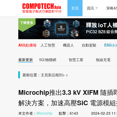
半導體/零組件
首頁
資訊
策略&
PC/周邊
半導體/零組件
新能源
PC/周邊
AI熱點播報
人工智慧
機器人
自動駕駛
ESG永
新能源
最新更新
5G/物聯網
智慧工業
無線充電
當前位置：
主頁
新品報到
>
>
Microchip推出3.3 kV XIF
解決方案，加速高壓SiC 電源模
本文作者：
Microchip
點擊：
6143
2024-02-23 11