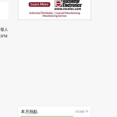
開發人
IFM
本月熱點
HOME