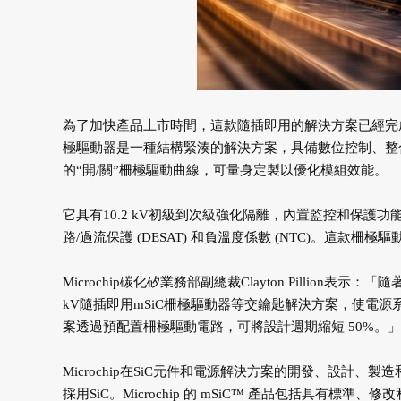
為了加快產品上市時間，這款隨插即用的解決方案已經完成
極驅動器是一種結構緊湊的解決方案，具備數位控制、整
的“開/關”柵極驅動曲線，可量身定製以優化模組效能。
它具有10.2 kV初級到次級強化隔離，內置監控和保護功能
路/過流保護 (DESAT) 和負溫度係數 (NTC)。這款柵極
Microchip碳化矽業務部副總裁Clayton Pillion表
kV隨插即用mSiC柵極驅動器等交鑰匙解決方案，使電
案透過預配置柵極驅動電路，可將設計週期縮短 50%。」
Microchip在SiC元件和電源解決方案的開發、設計
採用SiC。Microchip 的 mSiC™ 產品包括具有標準