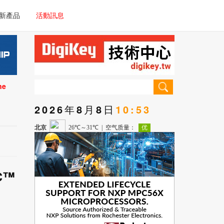
電子/車載系統
新產品
活動訊息
技術
電子/車載系統
理器/微控制器
技術
儀器
ne
理器/微控制器
2026年8月8日
10:53
儀器
C™