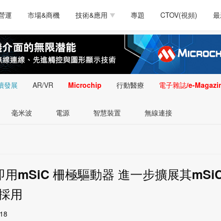
測試量測
通訊/網路
智慧設計
電源技術
汽車
營運
市場&商機
技術&應用
專題
CTOV(視頻)
最
軟體/工具
醫療電子
醫療電子
通訊&網路
介面
測試量測
通訊/網路
智慧設計
電源技術
汽車
人工智慧
安防監控
類比技術
LED/照明技術
微處
軟體/工具
醫療電子
醫療電子
通訊&網路
介面
嵌入技術
感測技術
量測
續發展
AR/VR
Microchip
行動醫療
電子雜誌/e-Magazi
人工智慧
安防監控
類比技術
LED/照明技術
微處
智慧型視覺影像/監
毫米波
電源
智慧裝置
無線連接
嵌入技術
感測技術
量測
控技術
智慧型視覺影像/監
控技術
M 隨插即用mSiC 柵極驅動器 進一步擴展其mSi
組採用
:18