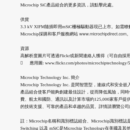
Microchip SiC產品組合的更多資訊，請點擊此處。
供貨
3.3 kV XIFM隨插即用mSiC柵極驅動器現已上市。如
www.microchipdirect.com
Microchip採購和客戶服務網站
資源
高解析度圖片可透過Flickr或新聞連絡人獲得（可自由採

應用圖:
www.flickr.com/photos/microchiptechnology/5
Microchip Technology Inc. 簡介
Microchip Technology Inc. 是間智慧型
產品組合使客戶能夠創建最佳設計，從而降低風險，同時也減
費、航太和國防、通訊以及計算市場約125,000家客戶提供優
的技術支援、可靠的產品和卓越的品質。詳情請瀏覽公司
註：Microchip名稱和識別標誌組合、Microchip識別標誌是M
Switching 以及 mSiC是Microchip Techn