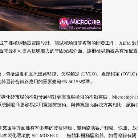
了柵極驅動器電路設計、測試和驗證等複雜的開發工作。XIFM 數
合電源和可提高抗噪能力的堅固光纖介面。該柵極驅動器具有預配置
，包括溫度和直流鏈路監控、欠壓鎖定 (UVLO)、過壓鎖定 (OVLO
驅動器還符合鐵路應用的重要規範EN 50155標準。
示：「隨著碳化矽市場的不斷發展和對更高電壓極限的不斷突破，Microchip推出
源系統開發商更容易採用寬頻隙技術。與傳統類比解決方案相比，該解
、製造和支援等方面擁有20多年的豐富經驗，能夠協助客戶輕鬆、快速、放
、修改和客製化選項的 SiC MOSFET、二極體和柵極驅動器。如需瞭解有關