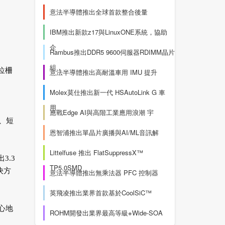
意法半導體推出全球首款整合後量
IBM推出新款z17與LinuxONE系統，協助
企
Rambus推出DDR5 9600伺服器RDIMM晶片
組，
位柵
意法半導體推出高耐溫車用 IMU 提升
Molex莫仕推出新一代 HSAutoLink G 車
用
應戰Edge AI與高階工業應用浪潮 宇
)、短
恩智浦推出單晶片廣播與AI/ML音訊解
Littelfuse 推出 FlatSuppressX™
3.3
TP5.0SMD
決方
意法半導體推出無乘法器 PFC 控制器
英飛凌推出業界首款基於CoolSiC™
心地
ROHM開發出業界最高等級※Wide-SOA