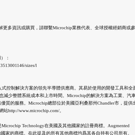
需瞭解更多資訊或購買，請聯繫Microchip業務代表、全球授權經銷商或
。
用）：
3513001146/sizes/l
，連線式和安全嵌入式控制解決方案的領先半導體供應商。其易於使用的開發工具和全
少整體系統成本和上市時間。Microchip的解決方案為工業、汽
質的服務。Microchip總部位於美國亞利桑那州Chandler市，提供
網站
http://www.microchip.com/
。
icrochip Technology在美國及其他國家的註冊商標。Augmented
ology在美國及其他國家的商標。在此提及的所有其他商標均爲其各自持有公司所有。