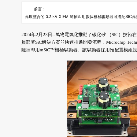
前言：
高度整合的 3.3 kV XIFM 隨插即用數位柵極驅動器可搭配S
2024年2月23日--
萬物電氣化推動了碳化矽 （SiC）技
員部署SiC解決方案並快速推進開發流程，Microchip Technolog
隨插即用mSiC™柵極驅動器。該驅動器採用預配置模組