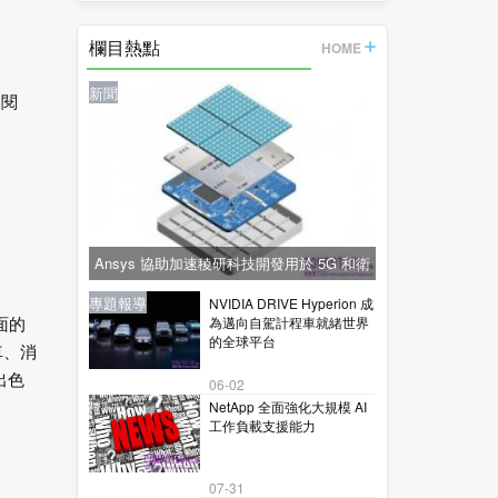
的
欄目熱點
HOME
新聞
參閱
Ansys 協助加速稜研科技開發用於 5G 和衛
星通訊的下一代毫米波技術
新聞
新聞
專題報導
新聞
專題報導
NVIDIA DRIVE Hyperion 成
為邁向自駕計程車就緒世界
面的
的全球平台
車、消
出色
06-02
NetApp 全面強化大規模 AI
工作負載支援能力
07-31