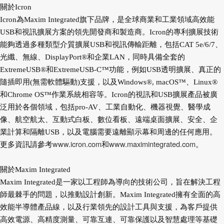
關於Icron
Icron為Maxim Integrated旗下品牌，是全球商業和工業領域高效能
USB和視訊擴展方案的領先開發商和製造商。Icron的專利擴展技術
能夠透過多種類型介質擴展USB和視訊傳輸距離，包括CAT 5e/6/7、
光纖、無線、DisplayPort®和企業LAN，同時具備全套的
ExtremeUSB®和ExtremeUSB-C™功能，例如USB透明擴展、真正的
隨插即用(無需軟體驅動)支援，以及Windows®, macOS™、Linux®
和Chrome OS™作業系統相容等。Icron的視訊和USB擴展產品被廣
泛用於各個領域，包括pro-AV、工業自動化、機器視覺、醫學成
像、航空航太、互動式白板、數位看板、遠端桌面擴展、安全、企
業計算和隔離USB，以及電腦需要遠離顯示幕和周邊的任何應用。
www.icron.com
www.maximintegrated.com
更多資訊請參考
和
。
關於Maxim Integrated
Maxim Integrated是一家以工程師為導向的技術公司，旨在解決工程
師最棘手的問題，以推動設計創新。Maxim Integrated擁有全面的高
效能半導體產品線，以及行業領先的設計工具與支援，為客戶提供
高效電源、高精度測量、可靠互連、可靠保護以及智慧處理等基礎