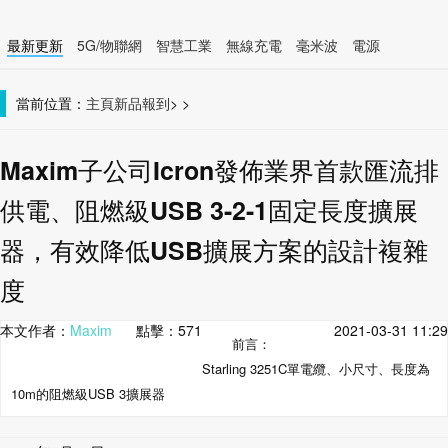
最新更新
5G/物聯網
智慧工業
無線充電
毫米波
電源
智慧裝置
無線連接
當前位置：
主頁
新品報到
>
>
Maxim子公司Icron發佈業界首款匯流排
供電、阻燃級USB 3-2-1固定長度擴展
器，有效降低USB擴展方案的設計複雜
度
本文作者：
Maxim
點擊：
571
2021-03-31 11:29
前言：
Starling 3251C單電纜、小尺寸、長度為
10m的阻燃級USB 3擴展器