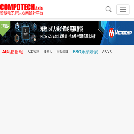
導
航
切
換
導
航
AI熱點播報
ESG永續發展
人工智慧
機器人
自動駕駛
AR/VR
Microchip
電子雜誌/e-Magazine
行動醫療