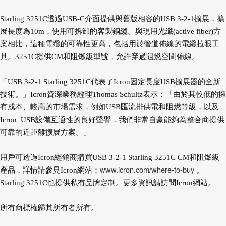
Starling 3251C透過USB-C介面提供與舊版相容的USB 3-2-1擴展，擴
展長度為10m，使用可拆卸的客製銅纜。與現用光纖(active fiber)方
案相比，這種電纜的可靠性更高，包括用於管道佈線的電纜拉眼工
具。3251C提供CM和阻燃級型號，允許穿過阻燃空間佈線。
「USB 3-2-1 Starling 3251C代表了Icron固定長度USB擴展器的全新
技術。」Icron資深業務經理Thomas Schultz表示：「由於其較低的擁
有成本、較高的市場需求，例如USB匯流排供電和阻燃等級，以及
Icron USB設備互通性的良好聲譽，我們非常自豪能夠為整合商提供
可靠的近距離擴展方案。」
用戶可透過Icron經銷商購買USB 3-2-1 Starling 3251C CM和阻燃級
www.icron.com/where-to-buy
產品，詳情請參見Icron網站：
。
Starling 3251C也提供私有品牌定制。更多資訊請訪問Icron網站。
所有商標權歸其所有者所有。