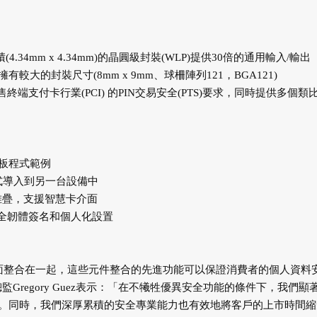
.34mm x 4.34mm)的晶圓級封裝(WLP)提供30倍的通用輸入/輸出
較大的封裝尺寸(8mm x 9mm、球柵陣列121，BGA121)
支付卡行業(PCI) 的PIN交易安全(PTS)要求，同時提供多個類
估板程式範例
式導入到另一台設備中
)-L1堆疊，支援智慧卡介面
全韌體簽名和個人化設置
和介面整合在一起，這些元件整合的先進功能可以保證消費者的個人資料
執行總監Gregory Guez表示：「在不犧牲優異安全功能的條件下，我們顯
空間。同時，我們深厚累積的安全專業能力也有效地將客戶的上市時間縮