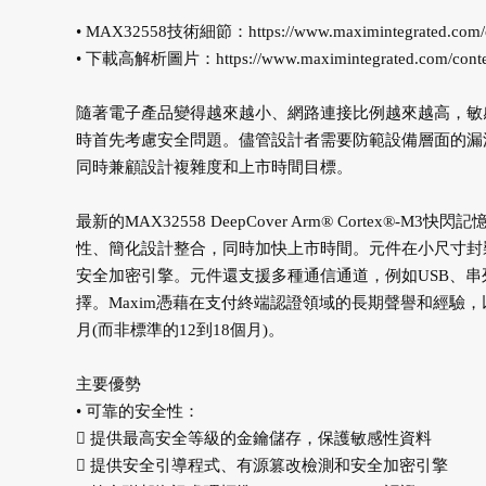
• MAX32558技術細節：
https://www.maximintegrated.com
• 下載高解析圖片：
https://www.maximintegrated.com/co
隨著電子產品變得越來越小、網路連接比例越來越高，敏
時首先考慮安全問題。儘管設計者需要防範設備層面的漏
同時兼顧設計複雜度和上市時間目標。
最新的MAX32558 DeepCover Arm® Corte
性、簡化設計整合，同時加快上市時間。元件在小尺寸封
安全加密引擎。元件還支援多種通信通道，例如USB、串列周
擇。Maxim憑藉在支付終端認證領域的長期聲譽和經驗
月(而非標準的12到18個月)。
主要優勢
• 可靠的安全性：
 提供最高安全等級的金鑰儲存，保護敏感性資料
 提供安全引導程式、有源篡改檢測和安全加密引擎