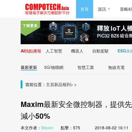
半導體/零組件
首頁
資訊
策略&
PC/周邊
半導體/零組件
新能源
PC/周邊
AI熱點播報
人工智慧
機器人
自動駕駛
ESG永
新能源
最新更新
5G/物聯網
智慧工業
無線充電
當前位置：
主頁
新品報到
>
>
Maxim最新安全微控制器，提
減小50%
本文作者：
Maxim
點擊：
575
2018-08-02 16:11