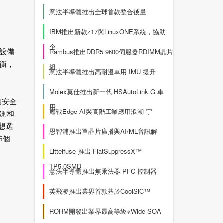
意法半導體推出全球首款整合後量
IBM推出新款z17與LinuxONE系統，協助
企
Rambus推出DDR5 9600伺服器RDIMM晶片
設備
衡，
組，
意法半導體推出高耐溫車用 IMU 提升
Molex莫仕推出新一代 HSAutoLink G 車
的安全
用
應戰Edge AI與高階工業應用浪潮 宇
測和
理想選
恩智浦推出單晶片廣播與AI/ML音訊解
6個
Littelfuse 推出 FlatSuppressX™
TP5.0SMD
意法半導體推出無乘法器 PFC 控制器
英飛凌推出業界首款基於CoolSiC™
ROHM開發出業界最高等級※Wide-SOA