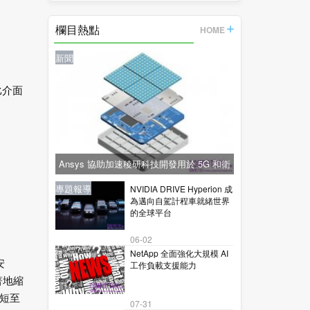
的
欄目熱點
HOME
新聞
比介面
Ansys 協助加速稜研科技開發用於 5G 和衛
星通訊的下一代毫米波技術
新聞
新聞
專題報導
新聞
專題報導
NVIDIA DRIVE Hyperion 成
為邁向自駕計程車就緒世界
的全球平台
06-02
NetApp 全面強化大規模 AI
安
工作負載支援能力
著地縮
短至
07-31