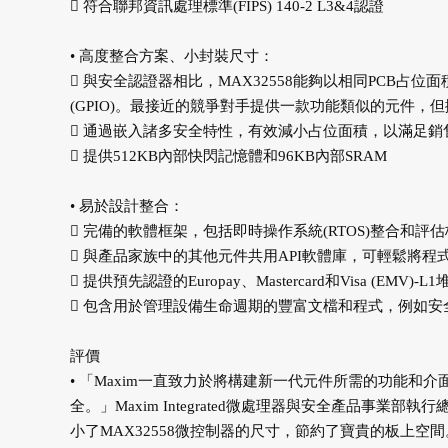
 符合聯邦資訊處理標準(FIPS) 140-2 L3&4認證
• 高度整合方案、小封裝尺寸：
 與安全認證器相比，MAX32558能夠以相同PCB占位面積(4
(GPIO)。最接近的競爭對手提供一款功能類似的元件，但擁有
 通過嵌入諸多安全特性，有效減小占位面積，以滿足銷售終端
 提供512KB內部快閃記憶體和96KB內部SRAM
• 易於設計整合：
 完備的軟體框架，包括即時操作系統(RTOS)整合和評
 與產品家族中的其他元件共用API軟體庫，可輕鬆將程
 提供預先認證的Europay、Mastercard和Visa (EMV
 包含用於管理設備生命週期的豐富文檔和程式，例如安
評價
• 「Maxim一直致力於將構建新一代元件所需的功能
全。」Maxim Integrated微處理器與安全產品事業部
小了MAX32558微控制器的尺寸，節約了寶貴的板上