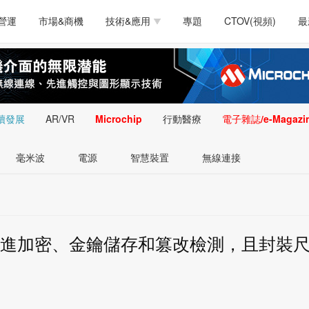
測試量測
通訊/網路
智慧設計
電源技術
汽車
營運
市場&商機
技術&應用
專題
CTOV(視頻)
最
軟體/工具
醫療電子
醫療電子
通訊&網路
介面
測試量測
通訊/網路
智慧設計
電源技術
汽車
人工智慧
安防監控
類比技術
LED/照明技術
微處
軟體/工具
醫療電子
醫療電子
通訊&網路
介面
嵌入技術
感測技術
量測
續發展
AR/VR
Microchip
行動醫療
電子雜誌/e-Magazi
人工智慧
安防監控
類比技術
LED/照明技術
微處
智慧型視覺影像/監
毫米波
電源
智慧裝置
無線連接
嵌入技術
感測技術
量測
控技術
智慧型視覺影像/監
控技術
供先進加密、金鑰儲存和篡改檢測，且封裝