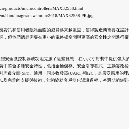
/cn/products/microcontrollers/MAX32558.html
ntent/dam/images/newsroom/2018/MAX32558-PR.jpg
感資訊和使用者隱私面臨的威脅越來越嚴重，使得製造商需要在設計
洞，但他們總是需要在更小的電路板空間與更高的安全性之間進行權
x®-M3快閃記憶體安全微控制器成功地克服了這些挑戰，在小尺寸封裝中提供強大
裝中整合多種安全特性，包括金鑰儲存、安全引導程式、主動篡改檢
邊介面(SPI)、通用非同步收發器(UART)和I2C，是廣泛應用的
，以及完善的支援與技術，能夠協助客戶簡化認證過程，將週期縮短到