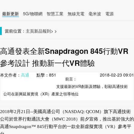
最新更新
5G/物聯網
智慧工業
無線充電
毫米波
電源
智慧裝置
無線連接
當前位置：
主頁
新品報到
>
>
高通發表全新Snapdragon 845行動VR
參考設計 推動新一代VR體驗
本文作者：
高通
點擊：
851
2018-02-23 09:01
前言：
支援最新的VR創新及體驗，彰顯高通技術
公司在新興延展實境（XR）產業之領導地位
2018年2月21日--美國高通公司（NASDAQ: QCOM）旗下高通技術
公司於世界行動通訊大會（MWC 2018）前夕宣佈，推出基於強大的
高通Snapdragon™ 845行動平台的一款全新虛擬實境（VR）參考平