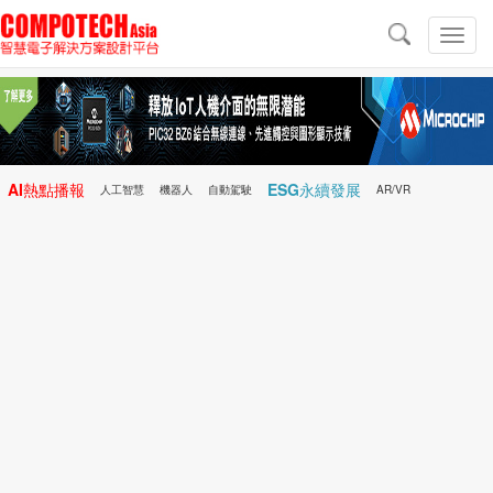
導
航
切
換
導
航
AI熱點播報
ESG永續發展
人工智慧
機器人
自動駕駛
AR/VR
Microchip
電子雜誌/e-Magazine
行動醫療