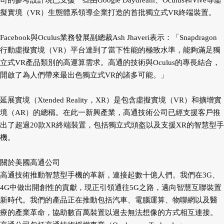
司的參考設計現已支援一些由Google Daydream、Oculus和Vive等虛
擬實境（VR）生態體系領導企業打造的首批獨立式VR終端裝置。
Facebook與Oculus業務發展副總裁Ash Jhaveri表示：「Snapdragon
行動虛擬實境（VR）平台達到了當下性能的極致水準，能夠滿足獨
立式VR產品類別的高運算需求。高通的技術與Oculus的專長結合，
開啟了為人們帶來最出色獨立式VR的諸多可能。」
延展實境（Xtended Reality，XR）是包含虛擬實境（VR）和擴增實
境（AR）的總稱。在此一新興產業，高通技術公司已經支援客戶推
出了超過20款XR終端裝置，包括獨立式頭盔以及支援XR的智慧型手
機。
關於美國高通公司
高通技術推動智慧型手機的革新，連接起數十億人們。我們在3G、
4G中做出開創性的貢獻，現正引領通往5G之路，邁向智慧互聯裝置
新時代。我們的產品正在推動包括汽車、電腦運算、物聯網以及醫
療的產業革命，協助數百萬裝置以過去無法想像的方式相互連接。