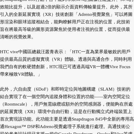
效能比提升，以及超過2倍的顯示介面資料傳輸量提升。此外，其所
引入的全新延展實境（XR）技術創新「Adreno視覺聚焦」可以將圖
形渲染和眼球追蹤相結合，能夠瞭解用戶正在注視的位置，此技術
旨在將最高等級的圖形資源聚焦於使用者注視的位置，從而提供最
清晰的視覺效果。
HTC vive中國區總裁汪叢青表示：「HTC一直為業界最敏銳的用戶
提供最高品質的虛擬實境（VR）體驗。透過與高通合作，同時利用
我們自有的軟硬體創新，HTC現已可透過高端VR一體機Vive Focus
帶來極致VR體驗。」
此外，六自由度（6DoF）和即時定位與地圖構建（SLAM）技術的
結合實現了在一個空間內追蹤身體和位置的功能——室內空間定位
（Roomscale），用戶無需線纜或額外的空間感測器，便能夠在所處
的延展實境（XR）環境中自由行動，這是在行動獨立式終端裝置上
首次實現該功能。此功能主要是透過Snapdragon 845中全新的專用高
通Hexagon™ DSP和Adreno視覺處理子系統進行處理。高通技術公