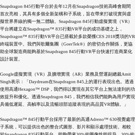
Snapdragon 845行動平台於去年12月在Snapdragon技術高峰會期間
首次亮相，其具有多個全新架構和子系統，旨在帶來打破現實與虛
擬世界界線的獨一無二體驗。Snapdragon 845行動虛擬實境（VR）
平台將建立在Snapdragon™ 835行動VR平台的成功基礎之上，
Snapdragon™ 835行動VR平台已搭載於多款榮獲CES 2018獎項的VR
終端裝置中。我們與歌爾集團（GoerTek®）的密切合作關係，更協
助全球製造商能夠基於Snapdragon 845行動VR平台快速打造商業化
設計裝置。
Google虛擬實境（VR）及擴增實境（AR）業務及營運副總裁Amit
Singh表示：「Daydream在Snapdragon 845上的運行表現出色。透過
使用高通Hexagon™ DSP，我們得以實現在其它平台上無法達到的功
效提升和優化。透過Snapdragon 845，我們相信我們能夠為用戶實現
具備低遲延、高幀率以及流暢頭部追蹤表現的高品質VR體驗。」
Snapdragon™ 845行動平台採用了最新的高通Adreno™ 630視覺處理
子系統，可以提供出色的整合式圖形、影片和顯示處理技術。相較
於Snapdragon 835行動平台，能夠帶來30%的圖像性能提升、30%的