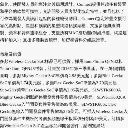
象化，使開發人員能專注於其應用設計。Connect提供跨越多種裝置
和平台的軟體可攜性，允許開發人員客製化協定特性，並且包括了
可作為開發人員設計起點的多種範例應用。Connect協定堆疊支援可
靠的點對點、星型和擴展的星型網路拓撲結構，支援多種無線調
製、頻率和資料速率組合，支援所有MAC層功能(例如掃描、網路建
構和加入)；支援多種裝置類型、加密和資料分組認證等。
價格及供貨
多頻Wireless Gecko SoC樣品已可供貨，採用5mm×5mm QFN32和
7mm×7mm QFN48封裝，計畫於2016年第三季量產。在十萬個採購
量時，多頻Mighty Gecko SoC單價為2.98美元起；多頻Blue Gecko
SoC單價為2.74美元起，多頻Flex Gecko SoC單價為2.70美元起，
Sub-GHz頻帶Flex Gecko SoC單價為2.05美元起。SLWSTK6000A
Mighty Gecko網狀網路開發套件零售價為499美元。SLWSTK6020A
Blue Gecko入門開發套件零售價為99美元。SLWSTK606x Flex
Gecko無線入門開發套件零售價為276美元。可插入Wireless Gecko入
門開發套件主機板的各個多頻無線子板單價分別為49美元。訂購多
頻Wireless Gecko SoC產品樣品和開發套件，請瀏覽網站：