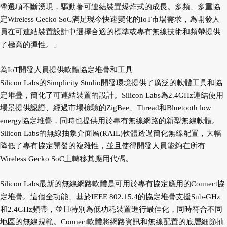
帶選項不斷湧現，驅動著可連結裝置爆炸式的成長。多頻、多重協
定Wireless Gecko SoC滿足現今快速變化的IoT市場需求，為開發人
員在可連結裝置設計中選擇合適的標準或專有無線技術和頻帶提供
了極高的彈性。」
為IoT開發人員提供軟體協定堆疊和工具
Silicon Labs的Simplicity Studio開發環境提供了廣泛的軟體工具和協
定堆疊，簡化了可連結裝置的設計。Silicon Labs為2.4GHz連結使用
場景提供認證、經過市場檢驗的ZigBee、Thread和Bluetooth low
energy協定堆疊，同時也提供用於專有無線網路的新型無線軟體。
Silicon Labs的無線抽象介面層(RAIL)軟體透過簡化無線配置，大幅
降低了專有協定開發的複雜性，並且使得開發人員能夠在所有
Wireless Gecko SoC上轉移其應用代碼。
Silicon Labs最新的無線網路軟體是可用於專有協定應用的Connect協
定堆疊。這個全功能、基於IEEE 802.15.4的協定堆疊支援Sub-GHz
和2.4GHz頻帶，並且特別為低功耗裝置進行最佳化，同時符合不同
地區的無線規範。Connect軟體將網路資訊和無線配置的底層細節抽