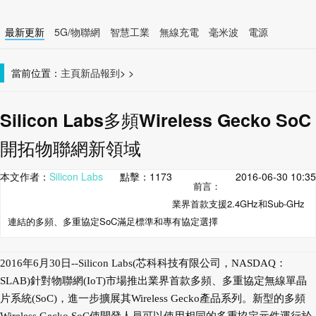
最新更新
5G/物聯網
智慧工業
無線充電
毫米波
電源
智慧裝置
無線連接
當前位置：
主頁
新品報到
>
>
Silicon Labs多頻Wireless Gecko SoC
開拓物聯網新領域
本文作者：
Silicon Labs
點擊：
1173
2016-06-30 10:35
前言：
業界首款支援2.4GHz和Sub-GHz
連結的多頻、多重協定SoC滿足標準和專有協定選擇
2016年6月30日--Silicon Labs(芯科科技有限公司，NASDAQ：
SLAB)針對物聯網(IoT)市場推出業界首款多頻、多重協定無線單晶
片系統(SoC)，進一步擴展其Wireless Gecko產品系列。新型的多頻