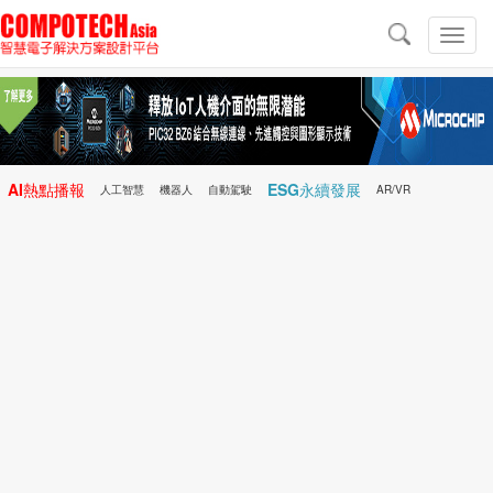
導
航
切
換
導
航
AI熱點播報
ESG永續發展
人工智慧
機器人
自動駕駛
AR/VR
Microchip
電子雜誌/e-Magazine
行動醫療