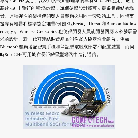
專有2.4GHz協定，以及用於長距離連結的專有Sub-GHz協定。透過
基於SoC上運行的韌體/軟體，單個硬體設計將可支援多個連結的場
景。這種彈性的架構使開發人員能夠採用同一套軟體工具，同時支
援專有堆疊和標準協定堆疊(例如ZigBee®、Thread和Bluetooth® low
energy)。Wireless Gecko SoC也使得開發人員能開發因應未來發展需
求的設計。新一代可連結裝置產品能夠嵌入協定堆疊組合，例如
Bluetooth能夠搭配智慧手機和筆記型電腦來部署和配置裝置，而同
時Sub-GHz可用於在長距離星型網路中進行通信。