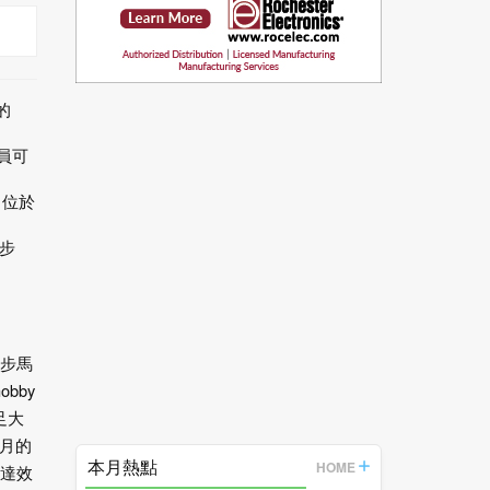
的
員可
（位於
步
步馬
obby
足大
月的
本月熱點
HOME
達效