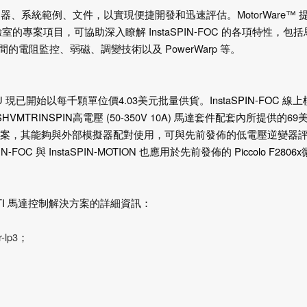
動器、系統範例、文件，以實現便捷開發和迅速評估。
MotorWare™
驗室的專案項目，可協助深入瞭解
InstaSPIN-FOC
的各項特性，包括
間的電阻監控、弱磁、調變技術以及
PowerWarp
等。
U
現已開始以每千顆單位價
4.03
美元批量供貨。
InstaSPIN-FOC
線上
HVMTRINSPIN
高電壓
(50-350V 10A)
馬達套件配套內所提供的
69
案，其能夠與外部模擬器配對使用，可與先前發佈的低電壓逆變器
PIN-FOC
與
InstaSPIN-MOTION
也應用於先前發佈的
Piccolo F2806x
I
馬達控制解決方案的詳細資訊：
-lp3
；