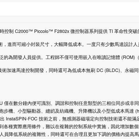
時控制
C2000™ Piccolo™ F2802x
微控制器系列提供
TI
革命性突破
術，進而可縮小封裝尺寸，大幅降低成本。一度只有少數馬達設計人
泛的為開發人員提供。工程師不僅可使用嵌入在唯讀記憶體
(ROM)
技術加速馬達控制開發，同時還可為低成本無刷
DC (BLDC)
、永磁同
CU
僅在數分鐘內便可識別、調諧和控制任意類型的三相位同步或非同
跑步機、小型驅動器、縫紉及紡織機、升降機以及小型低成本馬達
(h
出
InstaSPIN-FOC
技術之前，無感測器磁場定向控制技術還不能滿
到各種實際應用條件，難以在複雜的控制系統中實施，因此增加數個
人員降低系統的複雜性，同時還可在合理且更加下調的價格內提高馬