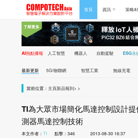
半導體/零組件
首頁
資訊
策略&
PC/周邊
半導體/零組件
新能源
PC/周邊
AI熱點播報
人工智慧
機器人
自動駕駛
ESG永
新能源
最新更新
5G/物聯網
智慧工業
無線充電
當前位置：
主頁
新品報到
>
>
TI為大眾市場簡化馬達控制設計提供低
測器馬達控制技術
本文作者：
TI
點擊：
346
2013-08-30 16:37