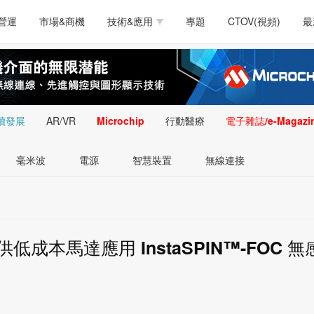
測試量測
通訊/網路
智慧設計
電源技術
汽車
營運
市場&商機
技術&應用
專題
CTOV(視頻)
最
軟體/工具
醫療電子
醫療電子
通訊&網路
介面
測試量測
通訊/網路
智慧設計
電源技術
汽車
人工智慧
安防監控
類比技術
LED/照明技術
微處
軟體/工具
醫療電子
醫療電子
通訊&網路
介面
嵌入技術
感測技術
量測
續發展
AR/VR
Microchip
行動醫療
電子雜誌/e-Magazi
人工智慧
安防監控
類比技術
LED/照明技術
微處
智慧型視覺影像/監
毫米波
電源
智慧裝置
無線連接
嵌入技術
感測技術
量測
控技術
智慧型視覺影像/監
控技術
成本馬達應用 InstaSPIN™-FOC 無