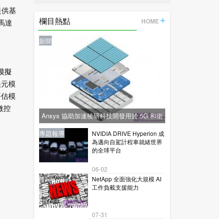
的
提供基
欄目熱點
HOME
馬達
新聞
模擬
美元模
評估模
微控
Ansys 協助加速稜研科技開發用於 5G 和衛
星通訊的下一代毫米波技術
新聞
新聞
專題報導
新聞
專題報導
NVIDIA DRIVE Hyperion 成
為邁向自駕計程車就緒世界
的全球平台
06-02
NetApp 全面強化大規模 AI
工作負載支援能力
07-31