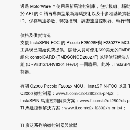
透過
MotorWare™
使用最新馬達控制庫，包括模組、驅
於
API
的
C
語言導向型最新編碼技術以及十多種基於實
ID
、保存馬達參數、轉矩控制、調諧速度控制器、執行時
價格及供貨情況
支援
InstaSPIN-FOC
的
Piccolo
F28026F
與
F28027F
MC
工具
現已開始免費提供。開發人員可使用
699
美元的
TMDS
組化
controlCARD (
TMDSCNCD28027F
)
以評估該解決方
組
(
DRV8312
/
DRV8301
RevD)
一同聯用。此外，
InstaS
制器。
有關
C2000 Piccolo F2802x MCU
、
InstaSPIN-FOC
以及
T
C2000
微控制器：
www.ti.com/c2x-f2802xis-pr-lp2
；
InstaSPIN
馬達控制解決方案：
www.ti.com/c2x-f2802xis-pr
TI
馬達控制解決方案：
www.ti.com/c2x-f2802xis-pr-lp4
；
TI
廣泛系列的微控制器與軟體