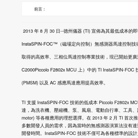
前言：
2013
年
8
月
30
日
--
德州儀器
(TI)
宣佈為其最低成本的即
InstaSPIN-FOC™
（磁場定向控制）無感測器馬達控制技
取得的高效率、三相位馬達控制專業技術，現已開始更廣
C2000
Piccolo F2802x
MCU
上）中的
TI InstaSPIN-FOC
(PMSM)
以及
AC
感應馬達應用提高效率。
TI
支援
InstaSPIN-FOC
技術的低成本
Piccolo F2802x M
達，為洗衣機、壓縮機、泵、風扇、電動自行車、工具、
motor)
等各種應用的理想選擇。在
2013
年
2
月
TI
首次推
多數開發人員的需求，因為當時的無感測器演算法沒有達
開發時間。
InstaSPIN-FOC
技術不僅可為各種標準的設計