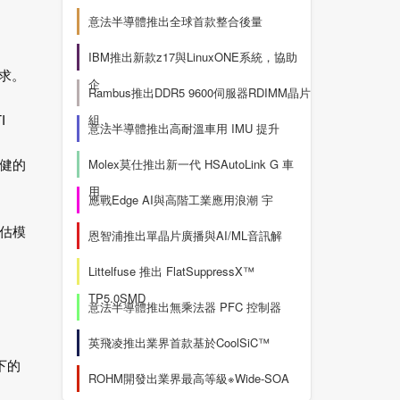
意法半導體推出全球首款整合後量
IBM推出新款z17與LinuxONE系統，協助
求。
企
Rambus推出DDR5 9600伺服器RDIMM晶片
I
組，
意法半導體推出高耐溫車用 IMU 提升
健的
Molex莫仕推出新一代 HSAutoLink G 車
用
應戰Edge AI與高階工業應用浪潮 宇
估模
恩智浦推出單晶片廣播與AI/ML音訊解
Littelfuse 推出 FlatSuppressX™
TP5.0SMD
意法半導體推出無乘法器 PFC 控制器
英飛凌推出業界首款基於CoolSiC™
下的
ROHM開發出業界最高等級※Wide-SOA