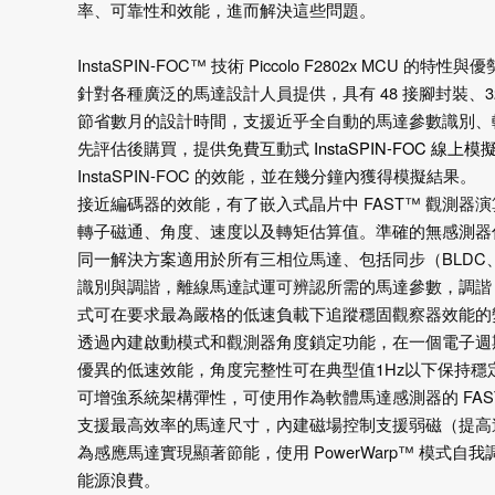
率、可靠性和效能，進而解決這些問題。
InstaSPIN-FOC™
技術
Piccolo F2802x MCU
的特性與優
針對各種廣泛的馬達設計人員提供，具有
48
接腳封裝、
節省數月的設計時間，支援近乎全自動的馬達參數識別、
先評估後購買，提供免費互動式
InstaSPIN-FOC
線上模
InstaSPIN-FOC
的效能，並在幾分鐘內獲得模擬結果。
接近編碼器的效能，有了嵌入式晶片中
FAST™
觀測器演
轉子磁通、角度、速度以及轉矩估算值。準確的無感測器
同一解決方案適用於所有三相位馬達、包括同步（
BLDC
識別與調諧，離線馬達試運可辨認所需的馬達參數，調諧
式可在要求最為嚴格的低速負載下追蹤穩固觀察器效能的
透過內建啟動模式和觀測器角度鎖定功能，在一個電子週
優異的低速效能，角度完整性可在典型值
1Hz
以下保持穩
可增強系統架構彈性，可使用作為軟體馬達感測器的
FA
支援最高效率的馬達尺寸，內建磁場控制支援弱磁（提高
為感應馬達實現顯著節能，使用
PowerWarp™
模式自我
能源浪費。