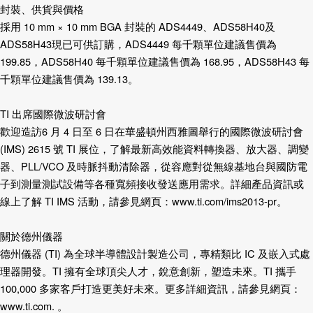
封裝、供貨與價格
採用
10 mm × 10 mm BGA
封裝的
ADS4449
、
ADS58H40
及
ADS58H43
現已可供訂購，
ADS4449
每千顆單位建議售價為
199.85
，
ADS58H40
每千顆單位建議售價為
168.95
，
ADS58H43
每
千顆單位建議售價為
139.13
。
TI
出席國際微波研討會
歡迎造訪
6
月
4
日至
6
日在華盛頓州西雅圖舉行的國際微波研討會
(IMS) 2615
號
TI
展位，了解最新高效能資料轉換器、放大器、調變
器、
PLL/VCO
及時脈抖動清除器，從容應對從無線基地台與國防電
子到測量測試設備等各種寬頻接收發送應用需求。詳細產品資訊或
線上了解
TI IMS
活動，請參見網頁：
www.ti.com/ims2013-pr
。
關於德州儀器
德州儀器
(TI)
為全球半導體設計製造公司
，
專精類比
IC
及嵌入式處
理器開發。
TI
擁有全球頂尖人才，銳意創新，塑造未來。
TI
攜手
100,000
多家客戶打造更美好未來。更多詳細資訊，請參見網頁：
www.ti.com
.
。