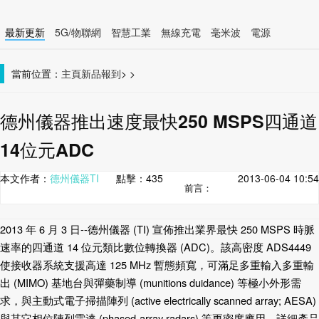
最新更新
5G/物聯網
智慧工業
無線充電
毫米波
電源
智慧裝置
無線連接
當前位置：
主頁
新品報到
>
>
德州儀器推出速度最快250 MSPS四通道
14位元ADC
本文作者：
德州儀器TI
點擊：
435
2013-06-04 10:54
前言：
2013
年
6
月
3
日
--
德州儀器
(TI)
宣佈推出業界最快
250 MSPS
時脈
速率的四通道
14
位元類比數位轉換器
(ADC)
。該高密度
ADS4449
使接收器系統支援高達
125 MHz
暫態頻寬，可滿足多重輸入多重輸
出
(MIMO)
基地台與彈藥制導
(munitions duidance)
等極小外形需
求，與主動式電子掃描陣列
(active electrically scanned array; AESA)
與其它相位陣列雷達
(phased-array radars)
等更密度應用。詳細產品