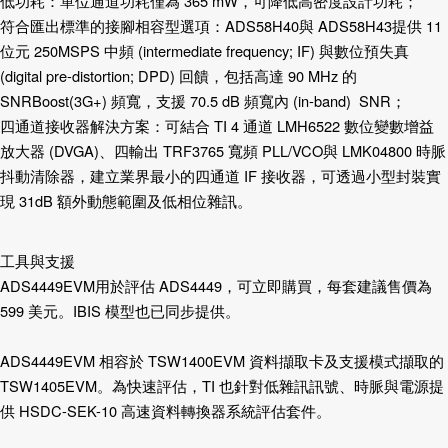
低功耗：單位通道功耗僅為
365 mW
，可降低高密度設計功耗；
符合匯出標準的接腳相容型選項：
ADS58H40
與
ADS58H43
提供
11
位元
250MSPS
中頻
(intermediate frequency; IF)
與數位預失真
(digital pre-distortion; DPD)
回饋，包括高達
90 MHz
的
SNRBoost(3G+)
頻寬，支援
70.5 dB
頻寬內
(in-band) SNR
；
四通道接收器解決方案：可結合
TI 4
通道
LMH6522
數位變數增益
放大器
(DVGA)
、四輸出
TRF3765
寬頻
PLL/VCO
與
LMK04800
時脈
抖動清除器
，建立業界最小的四通道
IF
接收器，可透過小型封裝實
現
31dB
額外動態範圍及低相位雜訊。
工具與支援
ADS4449EVM
用於評估
ADS4449
，可立即購買，每套建議售價為
599
美元。
IBIS
模型
也已同步提供。
ADS4449EVM
相容於
TSW1400EVM
資料擷取卡
及
支援模式擷取的
TSW1405EVM
。為快速評估，
TI
也針對低雜訊訊號、時脈與電源提
供
HSDC-SEK-10
高速資料轉換器系統評估套件
。