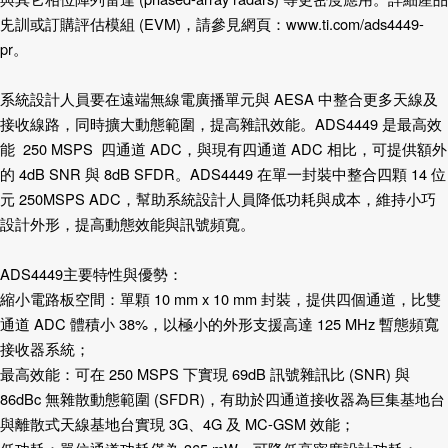
兂訓或訂購評估模組
(EVM)
，請參見網頁：
www.ti.com/ads4449-
pr
。
系統設計人員要在遠端無線電廣播單元與
AESA
中整合更多天線及
接收線路，同時擴大動態範圍，提高雜訊效能。
ADS4449
是最高效
能
250 MSPS
四通道
ADC
，與現有四通道
ADC
相比，可提供額外
的
4dB SNR
與
8dB SFDR
。
ADS4449
在單一封裝中整合四顆
14
位
元
250MSPS ADC
，幫助系統設計人員降低功耗與成本，維持小巧
設計外形，提高動態效能與訊號頻寬。
ADS4449
主要特性與優勢：
縮小電路板空間：單顆
10 mm x 10 mm
封裝，提供四個通道，比雙
通道
ADC
體積小
38%
，以極小的外形支援高達
125 MHz
暫態頻寬
接收器系統；
最高效能：可在
250 MSPS
下實現
69dB
訊號雜訊比
(SNR)
與
86dBc
無雜散動態範圍
(SFDR)
，有助於四通道接收器為巨集基地台
與離散式天線基地台實現
3G
、
4G
及
MC-GSM
效能；