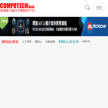
導
航
切
換
導
航
AI熱點播報
ESG永續發展
人工智慧
機器人
自動駕駛
AR/VR
Microchip
電子雜誌/e-Magazine
行動醫療