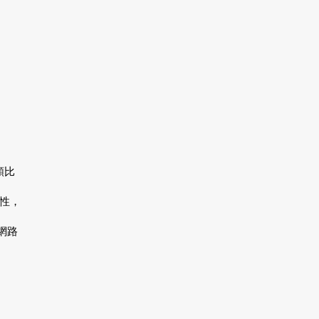
比
類
性，
網路