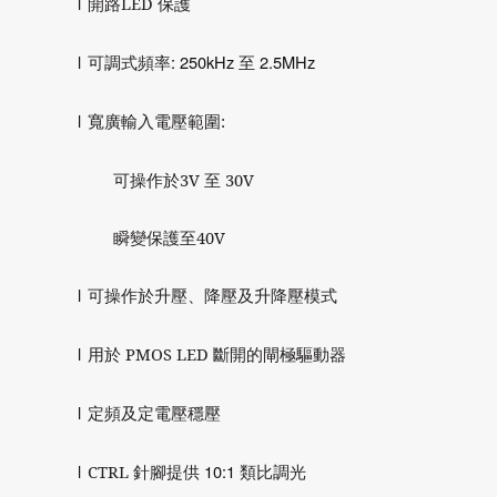
l
開路
LED
保護
l
: 250kHz
2.5M
Hz
可調式頻率
至
l
寬廣輸入電壓範圍
:
可操作於
3V
至
30V
瞬變保護至
40V
l
可操作於升壓、降壓及升降壓模式
l
用於
PMOS LED
斷開的閘極驅動器
l
定頻及定電壓穩壓
l
10:1
CTRL
針腳提供
類比調光