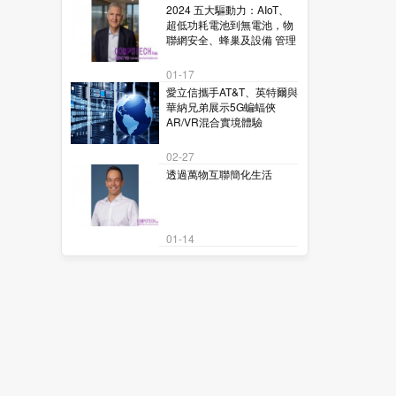
2024 五大驅動力：AIoT、
超低功耗電池到無電池，物
聯網安全、蜂巢及設備 管理
01-17
愛立信攜手AT&T、英特爾與
華納兄弟展示5G蝙蝠俠
AR/VR混合實境體驗
02-27
透過萬物互聯簡化生活
01-14