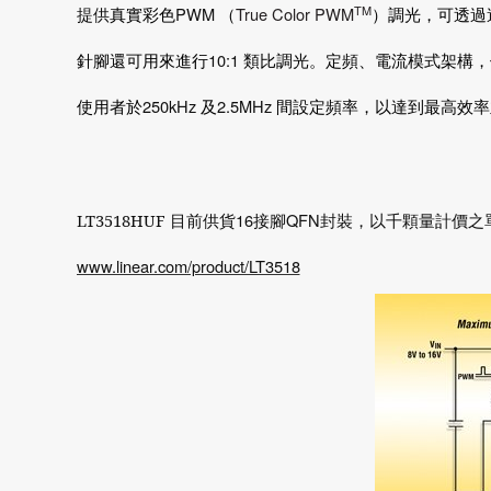
TM
真實彩色
PWM
（
True Color PWM
）調光，可透過
提供
針腳還可用來進行
10:1
類比調光。定頻、電流模式架構，
使用者於
250kHz
及
2.5MHz
間設定頻率，以達到最高效率
16
QFN
LT3518HUF
目前供貨
接腳
封裝，以千顆量計價之
www.linear.com/product/LT3518