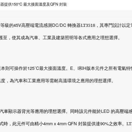
器提供150°C 最大接面溫度及QFN 封裝
H
45V
DC/DC
等級的
高壓端電流感測
轉換器LT3518
，其專門設計以定
護至，使其成為汽車、工業及建築照明等各式應用之理想選擇。
125˚C
E
I
H
版本則可操作於
最大接面溫度。
、
和
版本元件之所有電氣特
溫度，為汽車和工業應用等需耐高溫環境之應用的理想選擇。
LED
汽車顯示器背光等應用的理想選擇。同時該元件能於
的高壓端
4mm
x
4mm
QFN
90%
式時，此元件可由精小
封裝提供達
之效率。
LT