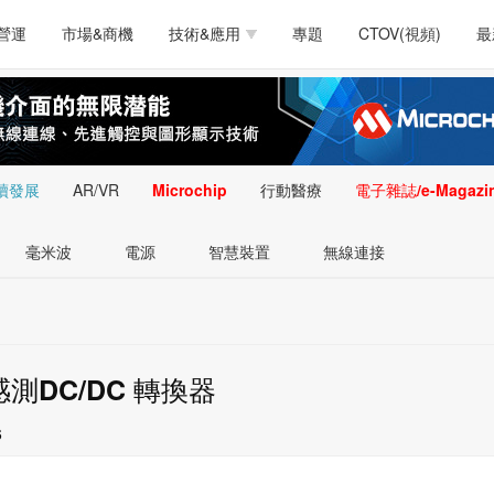
測試量測
通訊/網路
智慧設計
電源技術
汽車
營運
市場&商機
技術&應用
專題
CTOV(視頻)
最
軟體/工具
醫療電子
醫療電子
通訊&網路
介面
測試量測
通訊/網路
智慧設計
電源技術
汽車
人工智慧
安防監控
類比技術
LED/照明技術
微處
軟體/工具
醫療電子
醫療電子
通訊&網路
介面
嵌入技術
感測技術
量測
續發展
AR/VR
Microchip
行動醫療
電子雜誌/e-Magazi
人工智慧
安防監控
類比技術
LED/照明技術
微處
智慧型視覺影像/監
毫米波
電源
智慧裝置
無線連接
嵌入技術
感測技術
量測
控技術
智慧型視覺影像/監
控技術
測DC/DC 轉換器
6