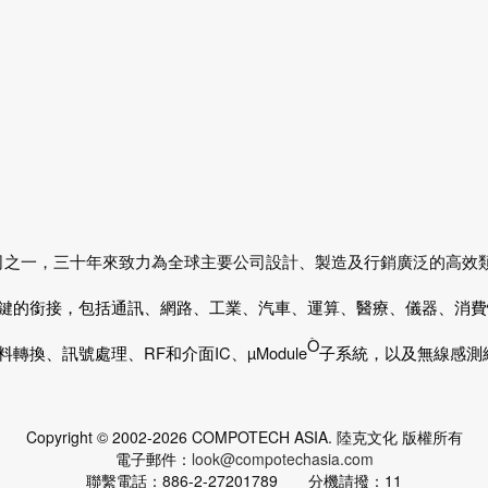
司之一，三十年來致力為全球主要公司設計、製造及行銷廣泛的高效
鍵的銜接，包括通訊、網路、工業、汽車、運算、醫療、儀器、消費
Ò
料轉換、訊號處理、
RF
和介面
IC
、
µModule
子系統，以及無線感測
Copyright © 2002-2026 COMPOTECH ASIA. 陸克文化 版權所有
電子郵件：
look@compotechasia.com
聯繫電話：886-2-27201789 分機請撥：11