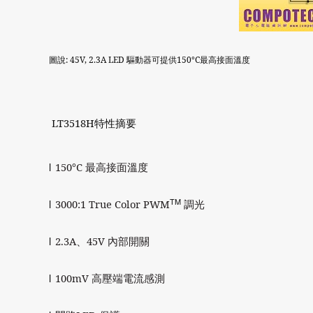
圖說
: 45V, 2.3A LED
驅動器可提供
150°C
最高接面溫度
LT3518H
特性摘要
l
150°C
最高接面溫度
TM
l
3000:1 True Color PWM
調光
l
2.3A
、
45V
內部開關
l
100mV
高壓端電流感測