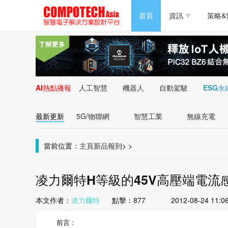
半導體/零組件
首頁
資訊
策略&
PC/周邊
半導體/零組件
新能源
PC/周邊
AI熱點播報
人工智慧
機器人
自動駕駛
ESG永
新能源
最新更新
5G/物聯網
智慧工業
無線充電
當前位置：
主頁
新品報到
>
>
凌力爾特H等級的45V高壓端電流感
本文作者：
凌力爾特
點擊：
877
2012-08-24 11:0
前言：