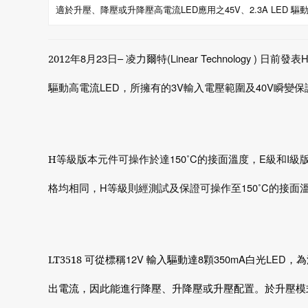
適於升壓、降壓或升降壓高電流LED應用之45V、2.3A LED 驅動
8
23
–
(Linear Technology )
2012
年
月
日
凌力爾特
日前發表
LED
3V
40V
驅動高電流
，所擁有的
輸入電壓範圍及
瞬變保
150˚C
E
I
H
等級版本元件可操作於達
的接面溫度，
級和
級
H
150˚C
格均相同，
等級則經測試及保證可操作至
的接面
12V
8
350mA
LED
LT3518
可從標稱
輸入驅動達
顆
白光
，為
出電流，因此能進行降壓、升降壓或升壓配置。於升壓模