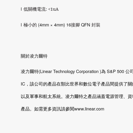
l
低關機電流
: <1uA
l
(
4m
m
×
4m
m
) 16
QFN
極小的
接腳
封裝
關於凌力爾特
(Linear Technology Corporation )
S&P 500
凌力爾特
為
公
IC
，該公司的產品在類比世界和數位電子產品間提供了關
以及軍事和航太系統。凌力爾特之產品涵蓋電源管理、資
www.linear.com
產品。如需更多資訊請參閱