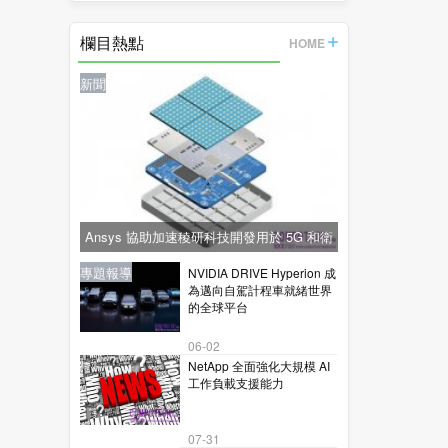
的
欄目熱點
HOME
新聞
Ansys 協助加速稜研科技開發用於 5G 和衛
星通訊的下一代毫米波技術
新聞
新聞
專題報導
新聞
專題報導
NVIDIA DRIVE Hyperion 成
為邁向自駕計程車就緒世界
的全球平台
06-02
NetApp 全面強化大規模 AI
工作負載支援能力
07-31