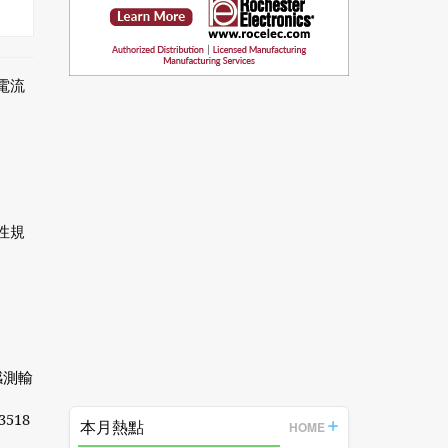
電流
性規
感測輸
3518
本月熱點
HOME