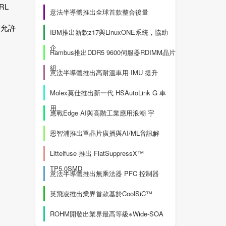
RL
意法半導體推出全球首款整合後量
腳允許
IBM推出新款z17與LinuxONE系統，協助
企
Rambus推出DDR5 9600伺服器RDIMM晶片
組，
意法半導體推出高耐溫車用 IMU 提升
Molex莫仕推出新一代 HSAutoLink G 車
用
應戰Edge AI與高階工業應用浪潮 宇
恩智浦推出單晶片廣播與AI/ML音訊解
Littelfuse 推出 FlatSuppressX™
TP5.0SMD
意法半導體推出無乘法器 PFC 控制器
英飛凌推出業界首款基於CoolSiC™
ROHM開發出業界最高等級※Wide-SOA