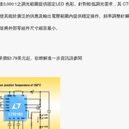
達
3,000:1
之調光範圍提供固定
LED
色彩。針對較低調光需求，其
CT
使其能於廣泛的供應及輸出電壓範圍內提供穩定操作。頻率調整針
並將外部零組件尺寸縮至最小。
$3.79
單價
美元起。欲瞭解進一步資訊請參閱