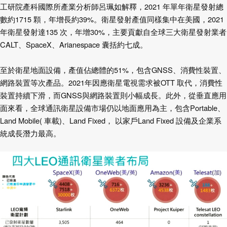
工研院產科國際所產業分析師呂珮如解釋，
2021
年單年衛星發射總
數約
1715
顆，年增長約
39%
。衛星發射產值同樣集中在美國，
2021
年衛星發射達
135
次，年增
30%
，主要貢獻自全球三大衛星發射業者
CALT
、
SpaceX
、
Arianespace
囊括約七成。
至於衛星地面設備，產值佔總體的
51%
，包含
GNSS
、消費性裝置、
網路裝置等次產品。
2021
年因應衛星電視需求被
OTT
取代，消費性
裝置持續下滑，而
GNSS
與網路裝置則小幅成長。此外，從垂直應用
面來看，全球通訊衛星設備市場仍以地面應用為主，包含
Portable
、
Land Mobile(
車載
)
、
Land Fixed
，
以家戶
Land Fixed
設備及企業系
統成長潛力最高。