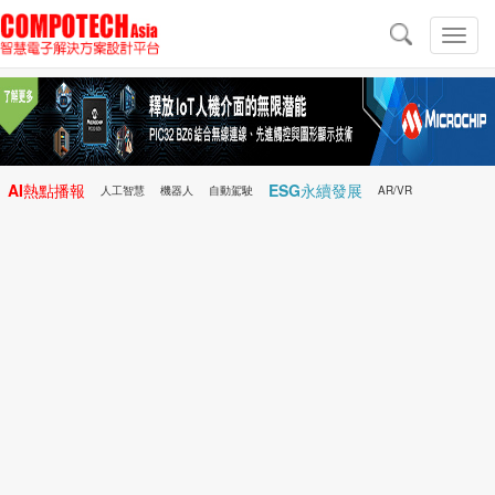
導
航
切
換
導
航
AI熱點播報
ESG永續發展
人工智慧
機器人
自動駕駛
AR/VR
Microchip
電子雜誌/e-Magazine
行動醫療