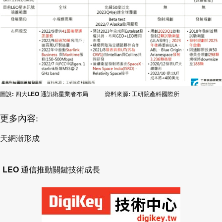
圖說
:
四大
LEO
通訊衛星業者布局
資料來源
:
工研院產科國際所
更多內容:
天網漸形成
LEO
通信推動關鍵技術成長