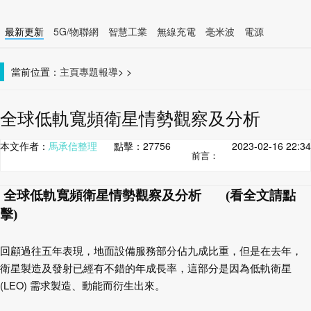
最新更新
5G/物聯網
智慧工業
無線充電
毫米波
電源
智慧裝置
無線連接
當前位置：
主頁
專題報導
>
>
全球低軌寬頻衛星情勢觀察及分析
本文作者：
馬承信整理
點擊：
27756
2023-02-16 22:34
前言：
全球低軌寬頻衛星情勢觀察及分析 (看全文請點
擊)
回顧過往五年表現，地面設備服務部分佔九成比重，但是在去年，
衛星製造及發射已經有不錯的年成長率，這部分是因為低軌衛星
(LEO)
需求製造、動能而衍生出來。