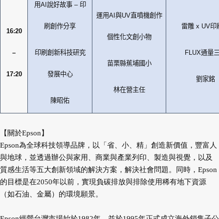
用
AI
說好故事
–
印
運用
AI
與
UV
直噴機創作
刷創作分享
雷雕
x UV
印
16:20
個性化文創小物
–
印刷創新科技研究
FLUX
通量
苗栗縣蕉埔國小
17:20
發展中心
劉家銘
林在營主任
陳昭佑
【關於Epson】
Epson為全球科技領導品牌，以「省、小、精」創造新價值，豐富人
與地球，並透過辦公與家用、商業與產業列印、製造與視覺，以及
質感生活等五大創新領域的解決方案，解決社會問題。同時，Epson
的目標是在2050年以前，實現負碳排放與排除使用稀有地下資源
（如石油、金屬）的環境願景。
Epson經營台灣市場始於1982年，並於1995年正式成立海外銷售子公