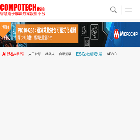
導
航
切
換
導
航
AI熱點播報
ESG永續發展
人工智慧
機器人
自動駕駛
AR/VR
Microchip
電子雜誌/e-Magazine
行動醫療