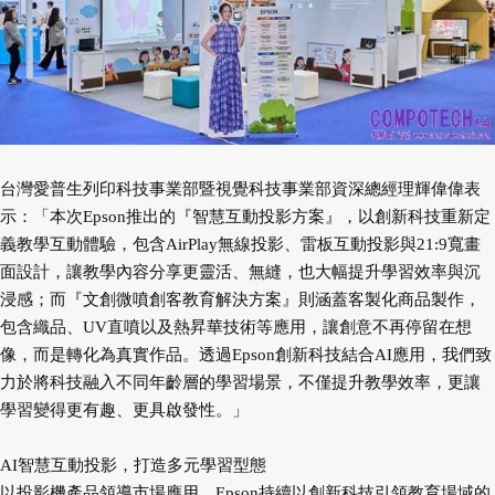
台灣愛普生列印科技事業部暨視覺科技事業部資深總經理輝偉偉表
示：「本次Epson推出的『智慧互動投影方案』，以創新科技重新定
義教學互動體驗，包含AirPlay無線投影、雷板互動投影與21:9寬畫
面設計，讓教學內容分享更靈活、無縫，也大幅提升學習效率與沉
浸感；而『文創微噴創客教育解決方案』則涵蓋客製化商品製作，
包含織品、UV直噴以及熱昇華技術等應用，讓創意不再停留在想
像，而是轉化為真實作品。透過Epson創新科技結合AI應用，我們致
力於將科技融入不同年齡層的學習場景，不僅提升教學效率，更讓
學習變得更有趣、更具啟發性。」
AI智慧互動投影，打造多元學習型態
以投影機產品領導市場應用，Epson持續以創新科技引領教育場域的