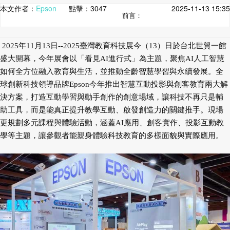
本文作者：
Epson
點擊：
3047
2025-11-13 15:35
前言：
2025年11月13日--2025臺灣教育科技展今（13）日於台北世貿一館
盛大開幕，今年展會以「看見AI進行式」為主題，聚焦AI人工智慧
如何全方位融入教育與生活，並推動全齡智慧學習與永續發展。全
球創新科技領導品牌Epson今年推出智慧互動投影與創客教育兩大解
決方案，打造互動學習與動手創作的創意場域，讓科技不再只是輔
助工具，而是能真正提升教學互動、啟發創造力的關鍵推手。現場
更規劃多元課程與體驗活動，涵蓋AI應用、創客實作、投影互動教
學等主題，讓參觀者能親身體驗科技教育的多樣面貌與實際應用。