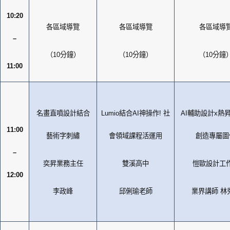
10:20
各區域導覽
各區域導覽
各區域導
–
（
10
分鐘）
（
10
分鐘）
（
10
分鐘
11:00
名畫直噴設計結合
Lumio
結合
AI
神操作
!
社
AI
輔助設計
x
熱
11:00
藝術字刺繡
會領域課程活運用
創造專屬圖
–
奕昇業務主任
雙溪高中
愷歐設計工
12:00
李政峰
邱俐瑜老師
業界講師
林