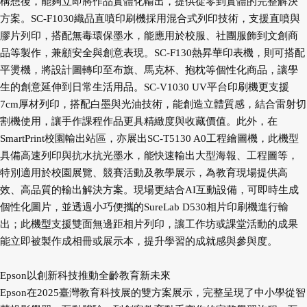
構想後，能夠立即將作品實體化輸出，提供從零到實體的完整解決
方案。SC-F1030織品直噴印刷機採用混合式列印技術，支援直噴與
膠片列印，搭配無毒環保墨水，能應用於校服、社團服飾到文創商
品等製作，兼顧安全與創意表現。SC-F130熱昇華印表機，則可搭配
平燙機，將設計圖轉印至布旗、馬克杯、抱枕等個性化商品，讓學
生的創意延伸到日常生活用品。SC-V1030 UV平台印刷機更支援
7cm厚材列印，搭配白墨與光油技術，能創造立體質感，結合雷射切
割機使用，讓手作課程作品更具精緻度與收藏價值。此外，在
SmartPrint校園輸出站區，亦展出SC-T5130 A0工程繪圖機，此機型
具備高速列印與抗水抗光墨水，能快速輸出大型海報、工程圖等，
特別適用於校園展覽、競賽活動及教學展示，為教育現場提供高
效、高品質的輸出解決方案。現場更結合AI互動設備，可即時生成
個性化圖片，並透過小巧便攜的SureLab D530相片印刷機進行輸
出；此機型支援雙面無邊距相片列印，讓工作坊或課堂活動的成果
能立即被製作成相冊或展示本，提升學習的成就感與參與度。
Epson以創新科技推動全齡教育新未來
Epson在2025臺灣教育科技展的雙方案展示，完整呈現了中小學從智