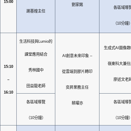
15:00
劉家銘
各區域導
謝基煌主任
（
10
分鐘
生活科技與
Lumio
的
生成式
AI
圖像趣
課堂應用結合
AI
創意未來印象
–
嶺東科大兼任
15:10
秀林國中
從雲端到膠片轉印
–
廖述文老
田益龍老師
奕昇業務主任
16:10
各區域導覽
各區域導
蔡曜亦
（
10
分鐘）
（
10
分鐘