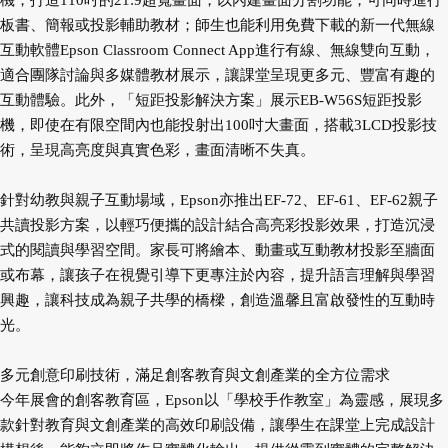
機，打造110吋的21:9超寬畫面，以內建畫面分割功能，可同時進行
板書、簡報或投影輔助教材；師生也能利用免費下載的新一代無線
互動軟體Epson Classroom Connect App進行有線、無線雙向互動，
適合團隊討論與多媒體教材展示，讓課堂呈現更多元、豐富有趣的
互動體驗。此外，「短距投影解決方案」展示EB-W56S短距投影
機，即使在有限空間內也能投射出100吋大畫面，搭載3LCD投影技
術，呈現高亮度與真實色彩，畫面清晰不失真。
針對幼教與親子互動場域，Epson亦推出EF-72、EF-61、EF-62親子
共讀投影方案，以輕巧便攜的設計結合高亮彩投影效果，打造沉浸
式的閱讀與學習空間。家長可將繪本、動畫或互動教材投影至牆面
或布幕，讓孩子在視覺引導下更專注於內容，提升語言理解與學習
興趣，讓科技成為親子共學的橋樑，創造溫馨且富啟發性的互動時
光。
多元創意印刷技術，滿足創客教育與文創產業的全方位需求
今年展會的創客教育區，Epson以「學校手作教室」為靈感，展現多
款針對教育與文創產業的高效印刷設備，讓學生在課堂上完成設計