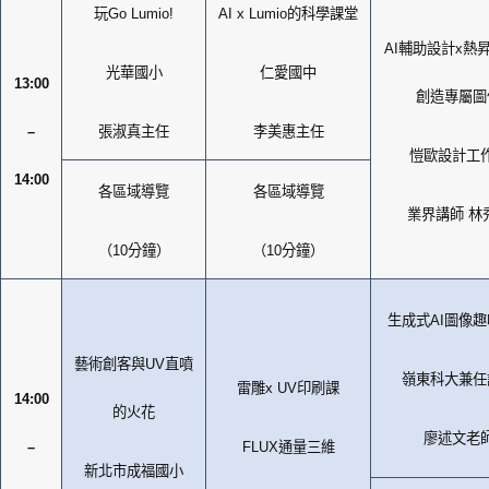
玩
Go Lumio!
AI x Lumio
的科學課堂
AI
輔助設計
x
熱
光華國小
仁愛國中
13:00
創造專屬圖
–
張淑真主任
李美惠主任
愷歐設計工
14:00
各區域導覽
各區域導覽
業界講師
林
（
10
分鐘）
（
10
分鐘）
生成式
AI
圖像趣
藝術創客與
UV
直噴
嶺東科大兼任
雷雕
x UV
印刷課
14:00
的火花
廖述文老
–
FLUX
通量三維
新北市成福國小