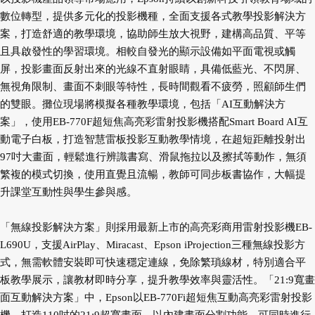
數位轉型，提供多元化的投影機種，全面支援各式教學投影解決方
案，打造舒適的教學環境，協助師生放大視野，建構高品質、平等
且具啟發性的學習環境。相較自發光的顯示設備如平面電視或觸
屏，投影畫面反射出來的光線不直射眼睛，具備低藍光、不閃屏、
無視角限制、畫面不刺眼等特性，長時間觀看不疲勞，照顧師生們
的雙眼。攤位現場將模擬各種教學環境，包括「AI互動解決方
案」，使用EB-770F超短焦高亮彩雷射投影機搭配Smart Board AI互
動電子白板，打造智慧雷板投影互動教學情境，在超短距離投射出
97吋大畫面，輕鬆進行辨識書寫、滑鼠拖拉以及擦拭等動作，無須
繁複的模式切換，使用直覺且流暢，教師可同步板書協作，大幅提
升課堂互動性與學生參與感。
「無線投影解決方案」則採用最新上市的高亮彩商用雷射投影機EB-
L690U，支援AirPlay、Miracast、Epson iProjection三種無線投影方
式，無需軟體安裝即可快速穩定連線，免除繁瑣線材，特別適合平
板教學展示，讓教材即時分享，提升教學效率與靈活性。「21:9寬畫
面互動解決方案」中，Epson以EB-770Fi超短焦互動高亮彩雷射投影