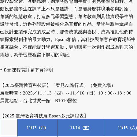
慧投影學習、互動體驗，到創客教育動手實作的完整學習旅程。互
動投影讓學生在課堂上不只是聽講，而是能身歷其境地參與討論，
創新的智慧教室，打造多元學習型態；創客教室則具體實現學生的
設計發想，透過列印設備被轉化為真實的作品。當學生親手拿起自
己設計並製作完成的成品時，那份成就感與喜悅，成為推動他們持
續探索與創作的最大動力。Epson相信，當科技與創意在教育場域中
相互融合，不僅能提升學習互動，更能讓每一次創作都成為難忘的
經驗，為學習歷程留下鮮明的印記。
*多元課程表詳見下頁說明
【2025臺灣教育科技展】「看見AI進行式」（免費入場）
展覽時間：2025／11／13（四）～11／16（日）10：00～18：00
展覽地點：台北世貿一館 B1010攤位
【2025 臺灣教育科技展 Epson多元課程表】
11/13
（四）
11/14
（五）
11/15
（六