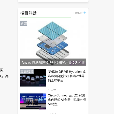
欄目熱點
HOME
新聞
Ansys 協助加速稜研科技開發用於 5G 和衛
星通訊的下一代毫米波技術
規模、
新聞
新聞
專題報導
新聞
專題報導
NVIDIA DRIVE Hyperion 成
為邁向自駕計程車就緒世界
t」為
的全球平台
06-02
Cisco Connect 台北2026聚
焦代理式 AI 創新，賦能台灣
AI 轉型
07-07