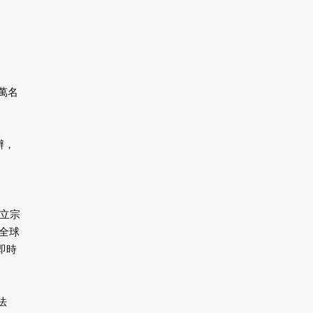
萬名
辦，
立宗
全球
即時
法