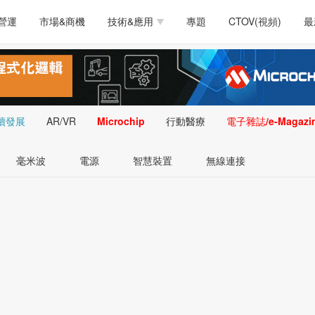
測試量測
通訊/網路
智慧設計
電源技術
汽車
營運
市場&商機
技術&應用
專題
CTOV(視頻)
最
軟體/工具
醫療電子
醫療電子
通訊&網路
介面
測試量測
通訊/網路
智慧設計
電源技術
汽車
人工智慧
安防監控
類比技術
LED/照明技術
微處
軟體/工具
醫療電子
醫療電子
通訊&網路
介面
嵌入技術
感測技術
量測
續發展
AR/VR
Microchip
行動醫療
電子雜誌/e-Magazi
人工智慧
安防監控
類比技術
LED/照明技術
微處
智慧型視覺影像/監
毫米波
電源
智慧裝置
無線連接
嵌入技術
感測技術
量測
控技術
智慧型視覺影像/監
控技術