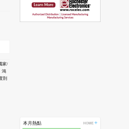
國家/
、鴻
深度剖
本月熱點
HOME