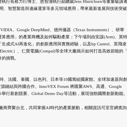
長蔡力行博士、恩智浦執行副總裁Jens Hinrichsen等重量級講
車用、智慧製造與邊緣運算等多元領域應用，帶來最新進展與技術突破
、Google DeepMind、德州儀器（Texas Instruments）、研華
邊緣運算應用」的產業商機及如何驅動產業；下午場則由安謀(Arm)、英
牌分享「生成式AI再進化」的創新應用與實務經驗，以及bp Castrol、英飛凌
der Electric）、仁寶電腦(Compal)等全球大廠揭示如何打造高效節能的
升的挑戰。
與，比利時、法國、泰國、以色列、日本等10國籌組國家館。全球加速器與
，促進資源鏈結與跨國合作。InnoVEX Forum 將匯聚AWS、高通、Google
行新創競賽、Global Demo Day等活動，展現強勁國際創新動能
引全球廠商齊聚台北，共同掌握AI時代的產業脈動，相關資訊可至官網查