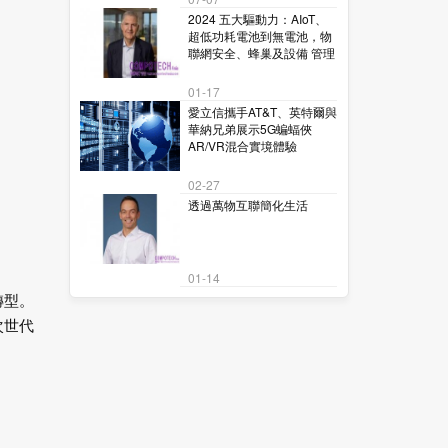
2024 五大驅動力：AIoT、
超低功耗電池到無電池，物
聯網安全、蜂巢及設備 管理
01-17
愛立信攜手AT&T、英特爾與
華納兄弟展示5G蝙蝠俠
AR/VR混合實境體驗
02-27
透過萬物互聯簡化生活
01-14
轉型。
次世代