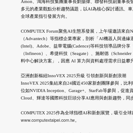
Amon、鴻海科技集團董事長劉揚偉、聯發科技副董事長暨執行
多元的產業觀點分析趨勢議題，以AI為核心探討通訊、
全球產業指引發展方向。
COMPUTEX Forum聚焦AI生態系發展，上午場邀請來自NVIDIA
（Advantech）等指標企業專家，剖析「AI機器人與
(Intel)、Adobe、益華電腦(Cadence)等科技領導品
（Infineon）、希捷科技（Seagate）、施耐德（Schnei
料中心解決方案」，因應 AI 算力與資料處理需求日益攀
亞洲創新樞紐InnoVEX 2025升級 引領創新與新創浪潮
InnoVEX 2025集結來自24國近450家新創團隊參
位如NVIDIA Inception、Garage+、StarFab等參與
Cloud、輝達等國際科技巨頭分享AI應用與創新趨勢，同步舉
COMPUTEX 2025作為全球指標AI和新創展覽，吸
www.computextaipei.com.tw
。