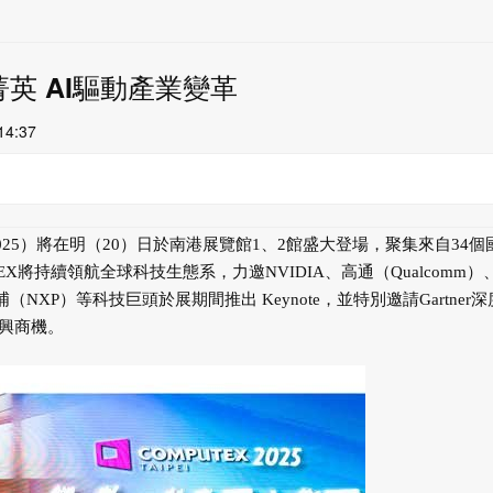
技菁英 AI驅動產業變革
14:37
EX 2025）將在明（20）日於南港展覽館1、2館盛大登場，聚集來自34個
TEX將持續領航全球科技生態系，力邀NVIDIA、高通（Qualcomm）
浦（NXP）等科技巨頭於展期間推出 Keynote，並特別邀請Gartner
興商機。