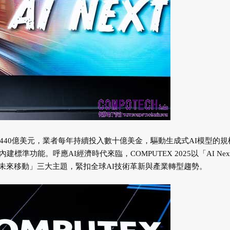
達到6,440億美元，業者每年持續投入數十億美金，驅動生成式AI模型的
準功能。呼應AI經濟時代來臨，COMPUTEX 2025以「AI Nex
未來移動」三大主題，緊扣全球AI技術革新與產業轉型趨勢。