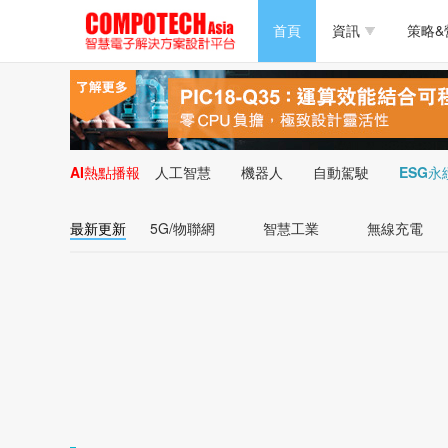
半導體/零組件
首頁
資訊
策略&
PC/周邊
半導體/零組件
新能源
PC/周邊
AI熱點播報
人工智慧
機器人
自動駕駛
ESG永
新能源
最新更新
5G/物聯網
智慧工業
無線充電