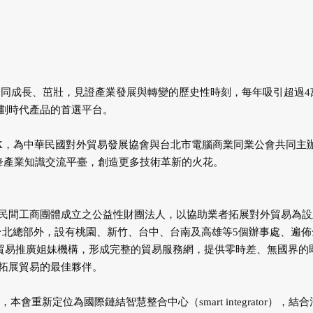
T產業一同成長、茁壯，見證產業發展與轉變的歷史性時刻，每年吸引超過4
劃時代產品的首選平台。
EX，為中華民國對外貿易發展協會與台北市電腦商業同業公會共同主
先鋒產業知識交流平臺，創造更多技術革新的火花。
民間工商團體成立之公益性財團法人，以協助業者拓展對外貿易為設
除台北總部外，設有桃園、新竹、台中、台南及高雄等5個辦事處、遍佈
際貿易推廣姐妹機構，形成完整的貿易服務網，提供零時差、無國界的
拓展貿易的最佳夥伴。
會重新定位為國際鏈結智慧整合中心（smart integrator），結合