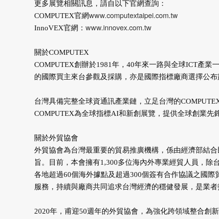
更多展覽相關訊息，請自以下官網查詢：
www.computextaipei.com.tw
COMPUTEX官網
www.innovex.com.tw
InnoVEX官網：
關於COMPUTEX
COMPUTEX創辦於1981年，40年來一路與全球IC
的國際買主來台參觀及採購，亦是國際指標廠商選擇公布
台灣具備完整全球資通訊產業鏈，立足台灣的COMPUT
COMPUTEX為全球指標AI和新創展覽，提供全球創業
關於外貿協會
外貿協會為台灣最重要的貿易推廣機構，係由經濟部結合
旨。目前，本會擁有1,300多位海內外專業經貿人員，
各地超過60個海外據點及超過300個簽有合作協議之國
服務，持續與廠商共同追求台灣經濟的穩健發展，是業者
2020年，甫迎50週年的外貿協會，為強化跨領域整合創新，本