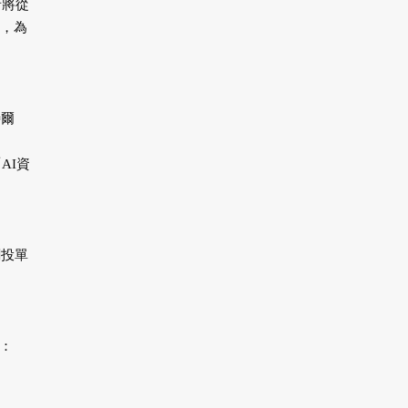
者將從
，為
特爾
「AI資
創投單
。
詢：