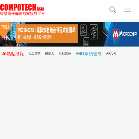
導
航
切
換
導
航
AI熱點播報
ESG永續發展
人工智慧
機器人
自動駕駛
AR/VR
Microchip
電子雜誌/e-Magazine
行動醫療