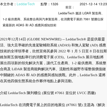
本文作者：
LeddarTech
點擊：
1326
2021-12-14 13:23
前言：
LeddarTech 邀請 LiDAR 製造商、
1-2 級供應商、系統整合商與汽車製造商，在消費電子展的 7061 號攤位探
索最新的 ADAS 和 AD 感應與感知技術
2021年12月14日 (GLOBE NEWSWIRE) -- LeddarTech® 是提供最靈
活、強大且準確的先進駕駛輔助系統 (ADAS) 和無人駕駛 (AD) 感應
技術的全球領導者，欣然宣佈其參與 2022 年 1 月 5 日至 8 日在拉斯
維加斯五個地點舉行的消費電子展 (CES)。LeddarTech 展示地點將
展出四項新的領先解決方案，讓代工生產商、1-2 級供應商、系統整
合商及 LiDAR 製造商能夠解決汽車、流動性和越野市場整個價值鏈
中關鍵的 ADAS 和 AD 的感應與感知挑戰。此外，LeddarTech 還將
在其他四個生態系統合作夥伴地點上參與活動。
介紹 LeddarTech 陳列櫃位 (展位號 #7061 並位於 LVCC 西廳)
LeddarTech 在消費電子展上的目的地展位 (#7061 號) 主題為《解決