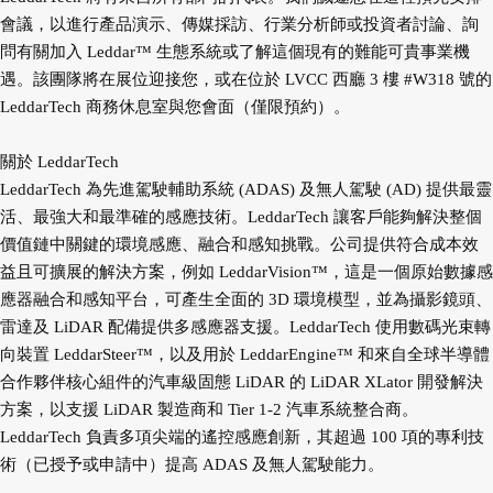
會議，以進行產品演示、傳媒採訪、行業分析師或投資者討論、詢
問有關加入 Leddar™ 生態系統或了解這個現有的難能可貴事業機
遇。該團隊將在展位迎接您，或在位於 LVCC 西廳 3 樓 #W318 號的
LeddarTech 商務休息室與您會面（僅限預約）。
關於 LeddarTech
LeddarTech 為先進駕駛輔助系統 (ADAS) 及無人駕駛 (AD) 提供最靈
活、最強大和最準確的感應技術。LeddarTech 讓客戶能夠解決整個
價值鏈中關鍵的環境感應、融合和感知挑戰。公司提供符合成本效
益且可擴展的解決方案，例如 LeddarVision™，這是一個原始數據感
應器融合和感知平台，可產生全面的 3D 環境模型，並為攝影鏡頭、
雷達及 LiDAR 配備提供多感應器支援。LeddarTech 使用數碼光束轉
向裝置 LeddarSteer™，以及用於 LeddarEngine™ 和來自全球半導體
合作夥伴核心組件的汽車級固態 LiDAR 的 LiDAR XLator 開發解決
方案，以支援 LiDAR 製造商和 Tier 1-2 汽車系統整合商。
LeddarTech 負責多項尖端的遙控感應創新，其超過 100 項的專利技
術（已授予或申請中）提高 ADAS 及無人駕駛能力。