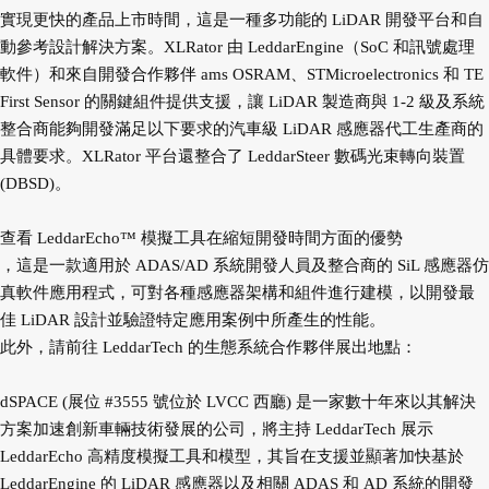
實現更快的產品上市時間，這是一種多功能的 LiDAR 開發平台和自
動參考設計解決方案。XLRator 由 LeddarEngine（SoC 和訊號處理
軟件）和來自開發合作夥伴 ams OSRAM、STMicroelectronics 和 TE
First Sensor 的關鍵組件提供支援，讓 LiDAR 製造商與 1-2 級及系統
整合商能夠開發滿足以下要求的汽車級 LiDAR 感應器代工生產商的
具體要求。XLRator 平台還整合了 LeddarSteer 數碼光束轉向裝置
(DBSD)。
查看 LeddarEcho™ 模擬工具在縮短開發時間方面的優勢
，這是一款適用於 ADAS/AD 系統開發人員及整合商的 SiL 感應器仿
真軟件應用程式，可對各種感應器架構和組件進行建模，以開發最
佳 LiDAR 設計並驗證特定應用案例中所產生的性能。
此外，請前往 LeddarTech 的生態系統合作夥伴展出地點：
dSPACE (展位 #3555 號位於 LVCC 西廳) 是一家數十年來以其解決
方案加速創新車輛技術發展的公司，將主持 LeddarTech 展示
LeddarEcho 高精度模擬工具和模型，其旨在支援並顯著加快基於
LeddarEngine 的 LiDAR 感應器以及相關 ADAS 和 AD 系統的開發