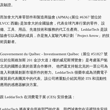
及驗證。
而加拿大汽車零部件和製造商協會 (APMA) (展位 #6367 號位於
LVCC 西廳) 是加拿大的全國協會，代表全球汽車行業的零件、設
備、工具、用品、先進技術和服務的代工生產商。LeddarTech 是該
協會引以為榮的成員，亦是無人駕駛汽車計劃「Project Arrow」的技
術貢獻者。
Gouvernement du Québec - Investissement Québec（展位 #51827 號
位於拉斯維加斯 201 金沙大道 2 樓的威尼斯博覽會）是考慮落戶魁
北克的國際企業的首選合作夥伴。 他們還支持魁北克的一眾公司為
進入和擴展創新市場所作的努力。LeddarTech 很榮幸成為消費電子
展貿易代表團其中的代表。該公司將重點介紹其用於 ITS 和流動性
應用的感應器解決方案。
跟 LeddarTech 在消費電子展 (CES) 安排會議：
LeddarTech 將有來自所有部門的代表。我們誠邀您在這裡預先安排