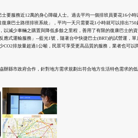
巴士要服務近12萬的身心障礙人士。過去平均一個排班員要花16小時
性復康巴士路徑排班系統」，平均一天只需要花1小時就可以排出750
，以減少車輛之購置與降低多餘之里程，善用了有限的復康巴士的資
式運輸服務」--藍光1號，隨著台中快捷巴士(BRT)的試營運，單
可減少CO2排放量超過1公噸，民眾可享受更高品質的服務，業者也可以
協辦縣市政府合作，針對地方需求規劃出符合地方生活特色需求的低