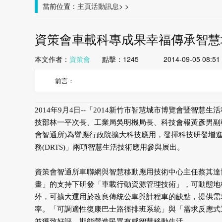
當前位置：
主頁
活動訊息
>
>
資策會車載科專成果幸福傳承智慧
本文作者：
資策會
點擊：
1245
2014-09-05 08:51
前言：
2014年9月4日--「2014新竹市智慧城市博覽會暨智慧
技部林一平次長、工業局吳明機局長、科技會報黃彥男副
會智通所)為響應行政院擴大科技應用，發揮科技研發增
務(DRTS)」兩項智慧生活技術應用參與展出。
資策會智通所車聯網與智慧移動應用技術中心主任蔡其達
畫」的支持下研發「車載行動資源管理技術」，可動態地
外，可擴大運用於改良傳統公車與計程車的缺點，提供需
率。「可調適性復康巴士路徑排班系統」與「需求反應式
並獲致好評，期能營造民眾有感智慧移動生活。