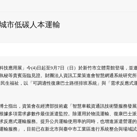
城市低碳人本運輸
生活科技應用展」今(4)日起至9月7日（日）於新竹市立體育館登場，並
執秘等貴賓蒞臨見證。財團法人資訊工業策進會智慧網通系統研究所
進民生福祉，以「可調適性復康巴士路徑排班系統」與「需求反應式
博士指出，資策會在經濟部技術處「智慧車載資通訊技術暨服務發展
根據多項需求參數作最佳派遣監控。除運用於物流運輸、復康巴士派
求反應式運輸服務。提升公共運輸使用率的同時，也增進派遣營運的
運輸服務」，目前已在新北市與臺中市工業區進行系統整合與場域試