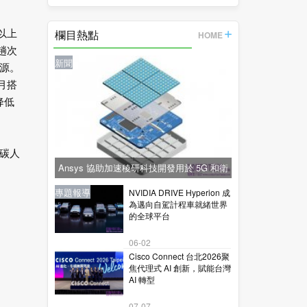
欄目熱點
以上
HOME
趟次
新聞
源。
月搭
降低
碳人
Ansys 協助加速稜研科技開發用於 5G 和衛
星通訊的下一代毫米波技術
新聞
新聞
專題報導
新聞
專題報導
NVIDIA DRIVE Hyperion 成
為邁向自駕計程車就緒世界
的全球平台
06-02
Cisco Connect 台北2026聚
焦代理式 AI 創新，賦能台灣
AI 轉型
07-07