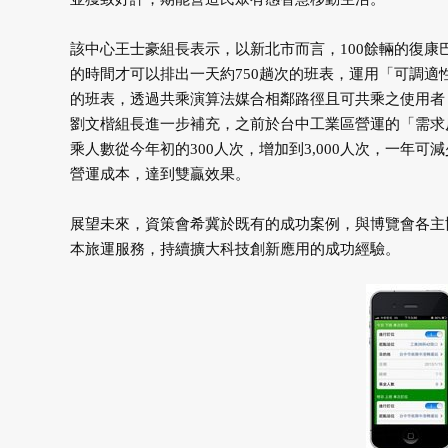
該中心王士豪組長表示，以新北市而言，100餘輛的復康
的時間才可以排出一天約750趟次的班表，運用「可調適
的班表，透過共乘演算法媒合相鄰路徑且可共乘之使用者
劉文楷組長進一步補充，之前於台中工業區營運的「需求反應
乘人數從今年初的300人次，增加到3,000人次，一年
營運成本，達到雙贏效果。
展望未來，資策會希冀於既有的成功案例，與博覽會各主
本旅運服務，持續擴大科技創新應用的成功經驗。