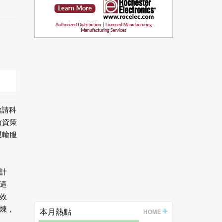
邀請科
(資策
運輸服
計
遣
效
煉，
本月熱點
HOME