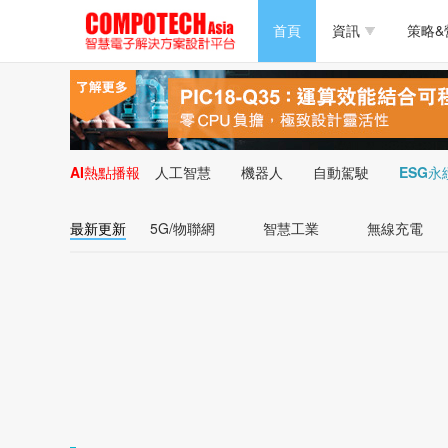
半導體/零組件
首頁
資訊
策略&
PC/周邊
半導體/零組件
新能源
PC/周邊
AI熱點播報
人工智慧
機器人
自動駕駛
ESG永
新能源
最新更新
5G/物聯網
智慧工業
無線充電