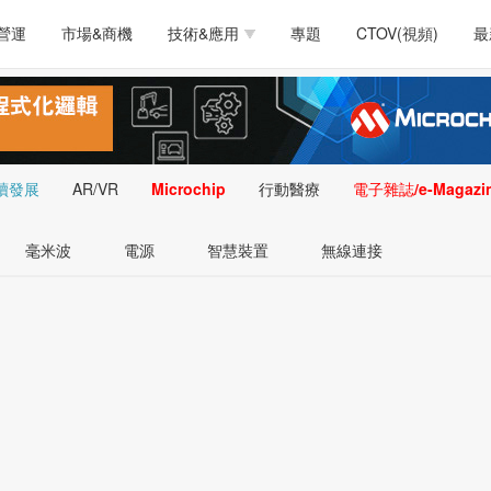
測試量測
通訊/網路
智慧設計
電源技術
汽車
營運
市場&商機
技術&應用
專題
CTOV(視頻)
最
軟體/工具
醫療電子
醫療電子
通訊&網路
介面
測試量測
通訊/網路
智慧設計
電源技術
汽車
人工智慧
安防監控
類比技術
LED/照明技術
微處
軟體/工具
醫療電子
醫療電子
通訊&網路
介面
嵌入技術
感測技術
量測
續發展
AR/VR
Microchip
行動醫療
電子雜誌/e-Magazi
人工智慧
安防監控
類比技術
LED/照明技術
微處
智慧型視覺影像/監
毫米波
電源
智慧裝置
無線連接
嵌入技術
感測技術
量測
控技術
智慧型視覺影像/監
控技術