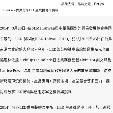
晶元光電、晶能光電、Philips
Lumileds齊聚分享LED產業機會與挑戰
2014
年
3
月
20
日
--
由
SEMI Taiwan
與中華民國對外貿易發展協會共同
主辦的「
LED
製程展
(LED Taiwan 2014)
」於
3
月
20
日至
23
日在台北
南港展覽館盛大登場。今年，
LED
菁英領袖高峰論壇邀集晶元光電
協理林依達、
Philips Lumileds
亞太業務副總裁
Alvin TSE
謝文峰及
Lattice Power
晶能光電副總裁孫錢等國際大廠的重量級講師，從技
術發展現況與趨勢、產品應用方案與市場、產業競合等多面向，探
討並分享
LED
技術與應用方案之機會與挑戰。
2014
年預期
LED
供需將轉為平衡，
LED
生產稼動率上升，加上新技