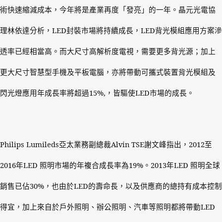
術快速縮減成本，今年將是產業再度「發亮」的一年。晶元光電協
理林依達分析，
LED
封裝市場將持續成長，
LED
背光模組應用方案滲
透率已經相當高。而大尺寸高解析度電視，需要更多背光源；加上
更大尺寸智慧型手機及平板電腦，亦將帶動可攜式裝置背光模組及
閃光燈應用年成長率將超過
15%,
，皆驅使
LED
市場的成長。
Philips Lumileds
亞太業務副總裁
Alvin TSE
謝文峰指出，
2012
至
2016
年
LED
照明市場的年複合成長率為
19%
。
2013
年
LED
照明全球
銷售已佔
30%
，也由於
LED
的壽命長，以及供應商的總持有成本控制
得宜，加上來自於戶外照明、辦公照明、汽車等照明都將帶動
LED