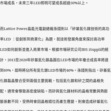
市場成長，未來三年
LED
照明可望成長超過
50%
以上。
而
Lattice Power
晶能光電副總裁孫錢則以「矽基氮化鎵技術的高功
率
LED
：從創新到商業化」為題，就技術發展角度來探討高功率
LED
如何創新並進入商業市場。根據市場研究公司
IHS iSuppli
的統
計，
2013
至
2020
年矽基氮化鎵晶圓在
LED
市場的年複合成長率將達
到
69%
，屆時將佔所有氮化鎵
LED
市場的
40%
。孫錢則指出，矽基氮
化鎵磊晶整合受到兩個主要挑戰，包括氮化鎵和矽之間的晶格失
配，通常會導致高密度缺陷。而矽與氮化鎵材料的晶格常數與熱膨
脹係數不同，受熱時會因晶格錯位而產生應變，則會造成矽基氮化