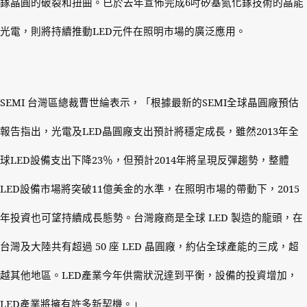
鎵晶圓的破裂和扭曲。已於去年宣佈完成
6
吋矽基氮化鎵技術的晶能
光電，則將持續推動
LED
元件在照明市場的廣泛應用。
SEMI
台灣區總裁曹世綸表示，「根據最新的
SEMI
全球晶圓廠預估
報告指出，光電及
LED
晶圓廠支出預計將穩定成長，雖然
2013
年全
球
LED
設備支出下降
23
％，但預計
2014
年將呈現反彈趨勢，整體
LED
設備市場將突破
11
億美金的水準，在照明市場的帶動下，
2015
年投資也可望持續成長態勢。台灣廠商是全球
LED
製造的龍頭，在
台灣及大陸共有超過
50
座
LED
晶圓廠，約佔全球產能的三成，超
越其他地區。
LED
產業今年供需狀況達到平衡，設備的投資增加，
LED
產業將擁有許多新契機。」