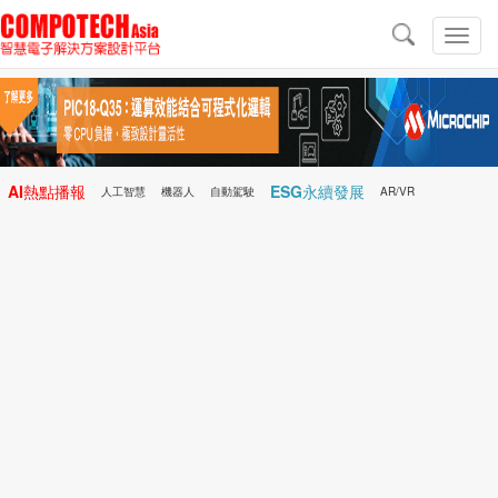
導
航
切
換
導
航
AI熱點播報
ESG永續發展
人工智慧
機器人
自動駕駛
AR/VR
Microchip
電子雜誌/e-Magazine
行動醫療