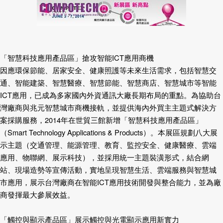
「智慧科技應用產品區」搶攻智能
ICT
應用商機
因應環保節能、居家安全、健康照護等未來生活需求，包括智慧交
通、智能建築、智慧醫療、智慧節能、智慧商店、智慧城市等智能
ICT
應用，已成為多家國內外資通訊大廠長期布局的重點。為協助台
灣廠商與兆元智慧城市商機接軌，並提供海內外買主主題式解決方
案採購服務，
2014
年在世貿三館新增「智慧科技應用產品區」
（
Smart Technology Applications & Products
）。本展區規劃八大展
示主題（交通管理、能源管理、教育、監控安全、健康醫療、雲端
應用、物聯網、展示科技），並採用統一主題裝潢形式，結合網
站、現場造勢等宣傳活動，實地呈現智慧生活、雲端服務與智慧城
市應用，展示台灣廠商在智能
ICT
應用技術開發與整合能力，並為廠
商發揮最大參展效益。
「觸控與顯示產品區」展示觸控與光電顯示應用新實力