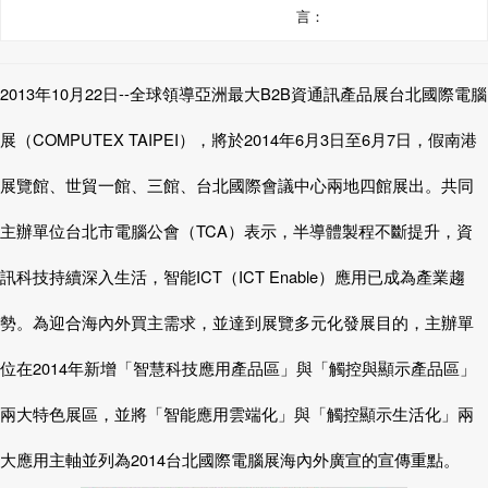
言：
2013
年10月22日--
全球領導亞洲最大
B2B
資通訊產品展台北國際電腦
展（
COMPUTEX TAIPEI
），將於
2014
年
6
月
3
日
至
6
月
7
日
，假南港
展覽館、世貿一館、三館、台北國際會議中心兩地四館展出。共同
主辦單位台北市電腦公會（
TCA
）表示，半導體製程不斷提升，資
訊科技持續深入生活，智能
ICT
（
ICT Enable
）應用已成為產業趨
勢。為迎合海內外買主需求，並達到展覽多元化發展目的，主辦單
位在
2014
年新增「智慧科技應用產品區」與「觸控與顯示產品區」
兩大特色展區，並將「智能應用雲端化」與「觸控顯示生活化」兩
大應用主軸並列為
2014
台北國際電腦展海內外廣宣的宣傳重點。