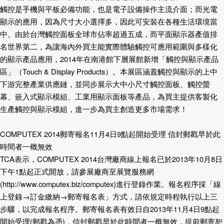
觸控是手機與平板必備功能，也是電子設備操作主流介面；而光電
顯示的應用，因為尺寸大小選擇多，因此可安裝在各種生活環境當
中。由於台灣觸控面板全球市佔率超過五成，而平面顯示器產值排
名世界第二，為讓海內外買主能實際體驗觸控可應用範圍與多樣化
的顯示產品應用，
2014
年在南港館下層展館新增「觸控與顯示產品
區」（
Touch & Display Products
）。本展區涵蓋觸控與顯示的上中
下游完整產業供應鏈，並同步展示大中小尺寸觸控面板、觸控螢
幕、嵌入式顯示模組、工業用顯示面板等產品，為買主提供客製化
生產觸控與顯示模組，進一步為買主創造更多市場需求！
COMPUTEX 2014
郵寄報名
11
月
4
日
9
點起開始受理
信封郵戳早於此
時間者一概無效
TCA
表示
，
COMPUTEX 2014
台灣廠商線上報名已於
2013
年
10
月
8
日
下午
1
點起正式開放
，
請參展廠商至展覽服務網
(
http://www.computex.biz/computex
)
進行登錄作業。報名程序採「線
上登錄→訂金繳納→郵寄報名表」方式，請依規定時程執行以上三
步驟，以完成報名程序。郵寄報名表有效日自
2013
年
11
月
4
日
9
點起
開始受理
(
郵戳為憑
)
，信封郵戳早於此時間者一概無效，提前郵寄恕