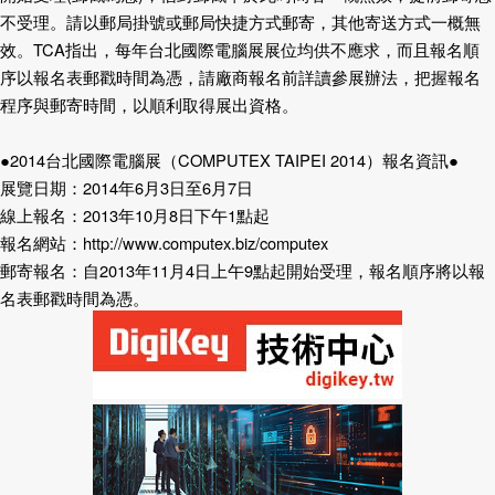
不受理。請以郵局掛號或郵局快捷方式郵寄，其他寄送方式一概無
效。
TCA
指出，每年台北國際電腦展展位均供不應求，而且報名順
序以報名表郵戳時間為憑，請廠商報名前詳讀參展辦法，把握報名
程序與郵寄時間，以順利取得展出資格。
●
2014
台北國際電腦展（
COMPUTEX TAIPEI 2014
）報名資訊●
展覽日期：
2014
年
6
月
3
日
至
6
月
7
日
線上報名：
2013
年
10
月
8
日
下午
1
點起
報名網站：
http://www.computex.biz/computex
郵寄報名：自
2013
年
11
月
4
日
上午
9
點起開始受理，報名順序將以報
名表郵戳時間為憑。