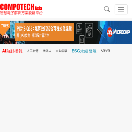
導
航
切
換
導
航
AI熱點播報
ESG永續發展
人工智慧
機器人
自動駕駛
AR/VR
Microchip
電子雜誌/e-Magazine
行動醫療