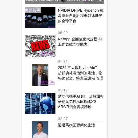
星通訊的下一代毫米波技術
新聞
新聞
專題報導
新聞
專題報導
NVIDIA DRIVE Hyperion 成
為邁向自駕計程車就緒世界
的全球平台
06-02
NetApp 全面強化大規模 AI
工作負載支援能力
07-31
2024 五大驅動力：AIoT、
超低功耗電池到無電池，物
聯網安全、蜂巢及設備 管理
01-17
愛立信攜手AT&T、英特爾與
華納兄弟展示5G蝙蝠俠
AR/VR混合實境體驗
02-27
透過萬物互聯簡化生活