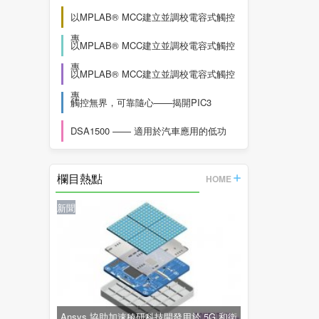
以MPLAB® MCC建立並調校電容式觸控
專
以MPLAB® MCC建立並調校電容式觸控
專
以MPLAB® MCC建立並調校電容式觸控
專
觸控無界，可靠隨心——揭開PIC3
DSA1500 —— 適用於汽車應用的低功
欄目熱點
HOME
新聞
Ansys 協助加速稜研科技開發用於 5G 和衛