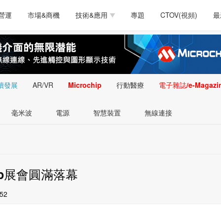
測試量測
通訊/網路
智慧設計
電源技術
汽車
營運
市場&商機
技術&應用
專題
CTOV(視頻)
最
軟體/工具
醫療電子
醫療電子
通訊&網路
介面
測試量測
通訊/網路
智慧設計
電源技術
汽車
人工智慧
安防監控
類比技術
LED/照明技術
微處
軟體/工具
醫療電子
醫療電子
通訊&網路
介面
嵌入技術
感測技術
量測
續發展
AR/VR
Microchip
行動醫療
電子雜誌/e-Magazi
人工智慧
安防監控
類比技術
LED/照明技術
微處
智慧型視覺影像/監
毫米波
電源
智慧裝置
無線連接
嵌入技術
感測技術
量測
控技術
智慧型視覺影像/監
控技術
ochip展會圓滿落幕
:52