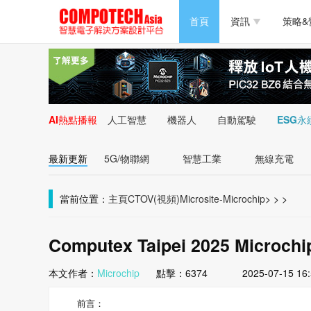
半導體/零組件
首頁
資訊
策略&
PC/周邊
半導體/零組件
新能源
PC/周邊
AI熱點播報
人工智慧
機器人
自動駕駛
ESG永
新能源
最新更新
5G/物聯網
智慧工業
無線充電
當前位置：
主頁
CTOV(視頻)
Microsite-Microchip
>
>
>
Computex Taipei 2025 Micr
本文作者：
Microchip
點擊：
6374
2025-07-15 16
前言：