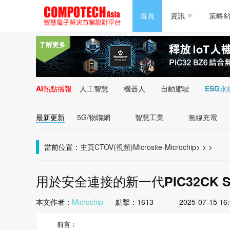
半導體/零組件
首頁
資訊
策略&
PC/周邊
半導體/零組件
新能源
PC/周邊
AI熱點播報
人工智慧
機器人
自動駕駛
ESG永
新能源
最新更新
5G/物聯網
智慧工業
無線充電
當前位置：
主頁
CTOV(視頻)
Microsite-Microchip
>
>
>
用於安全連接的新一代PIC32CK 
本文作者：
Microchip
點擊：
1613
2025-07-15 16
前言：