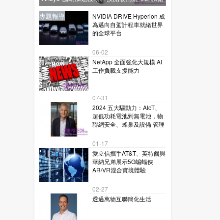
星通訊的下一代毫米波技術
新聞
新聞
專題報導
新聞
專題報導
NVIDIA DRIVE Hyperion 成
為邁向自駕計程車就緒世界
的全球平台
06-02
NetApp 全面強化大規模 AI
工作負載支援能力
07-31
2024 五大驅動力：AIoT、
超低功耗電池到無電池，物
聯網安全、蜂巢及設備 管理
01-17
愛立信攜手AT&T、英特爾與
華納兄弟展示5G蝙蝠俠
AR/VR混合實境體驗
02-27
透過萬物互聯簡化生活