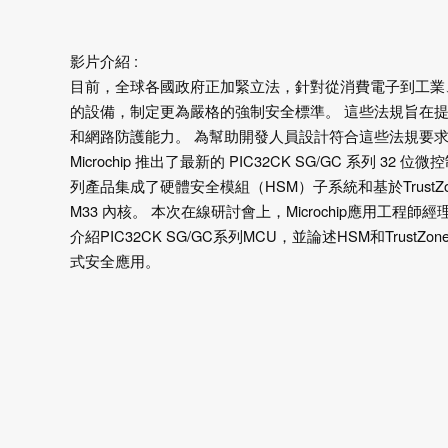
影片介紹 :
目前，全球各國政府正加緊立法，針對從消費電子到工業
的設備，制定更為嚴格的強制安全標準。 這些法規旨在
和網路防護能力。 為幫助開發人員設計符合這些法規要
Microchip 推出了最新的 PIC32CK SG/GC 系列 32
列產品集成了硬體安全模組（HSM）子系統和基於TrustZone®
M33 內核。 本次在線研討會上，Microchip應用工程師經理L
介紹PIC32CK SG/GC系列MCU，並論述HSM和Trust
式安全應用。