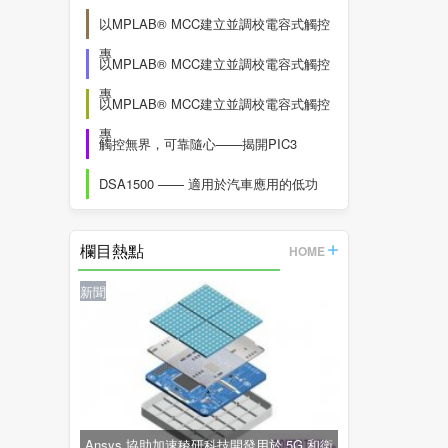
以MPLAB® MCC建立並調校電容式觸控
專
以MPLAB® MCC建立並調校電容式觸控
專
以MPLAB® MCC建立並調校電容式觸控
專
觸控無界，可靠隨心——揭開PIC3
DSA1500 —— 適用於汽車應用的低功
欄目熱點
HOME
新聞
Ansys 協助加速稜研科技開發用於 5G 和衛