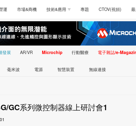
測試量測
通訊/網路
智慧設計
電源技術
汽車
營運
市場&商機
技術&應用
專題
CTOV(視頻)
最
軟體/工具
醫療電子
醫療電子
通訊&網路
介面
測試量測
通訊/網路
智慧設計
電源技術
汽車
人工智慧
安防監控
類比技術
LED/照明技術
微處
軟體/工具
醫療電子
醫療電子
通訊&網路
介面
嵌入技術
感測技術
量測
續發展
AR/VR
Microchip
行動醫療
電子雜誌/e-Magazi
人工智慧
安防監控
類比技術
LED/照明技術
微處
智慧型視覺影像/監
毫米波
電源
智慧裝置
無線連接
嵌入技術
感測技術
量測
控技術
智慧型視覺影像/監
控技術
SG/GC系列微控制器線上研討會1
:01