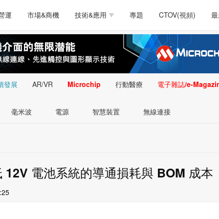
測試量測
通訊/網路
智慧設計
電源技術
汽車
營運
市場&商機
技術&應用
專題
CTOV(視頻)
最
軟體/工具
醫療電子
醫療電子
通訊&網路
介面
測試量測
通訊/網路
智慧設計
電源技術
汽車
人工智慧
安防監控
類比技術
LED/照明技術
微處
軟體/工具
醫療電子
醫療電子
通訊&網路
介面
嵌入技術
感測技術
量測
續發展
AR/VR
Microchip
行動醫療
電子雜誌/e-Magazi
人工智慧
安防監控
類比技術
LED/照明技術
微處
智慧型視覺影像/監
毫米波
電源
智慧裝置
無線連接
嵌入技術
感測技術
量測
控技術
智慧型視覺影像/監
控技術
低 12V 電池系統的導通損耗與 BOM 成本
:25