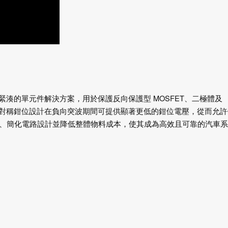
提供了一種緊湊的單元件解決方案，用於保護反向保護型 MOSFET、二極體及
。其非對稱鉗位設計在負向突波期間可提供顯著更低的鉗位電壓，從而允
耗、簡化電路設計並降低整體物料成本，使其成為高效且可靠的汽車