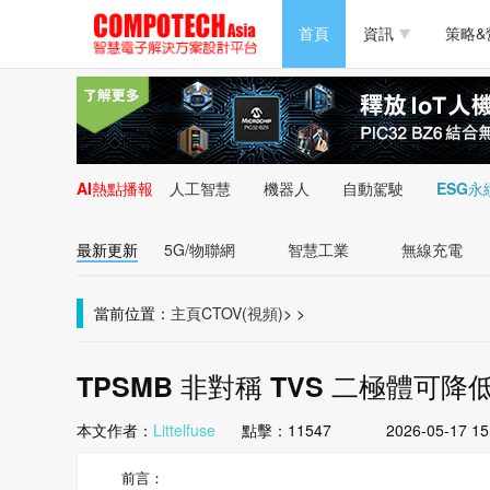
半導體/零組件
首頁
資訊
策略&
PC/周邊
半導體/零組件
新能源
PC/周邊
AI熱點播報
人工智慧
機器人
自動駕駛
ESG永
新能源
最新更新
5G/物聯網
智慧工業
無線充電
當前位置：
主頁
CTOV(視頻)
>
>
TPSMB 非對稱 TVS 二極體可降
本文作者：
Littelfuse
點擊：
11547
2026-05-17 15
前言：