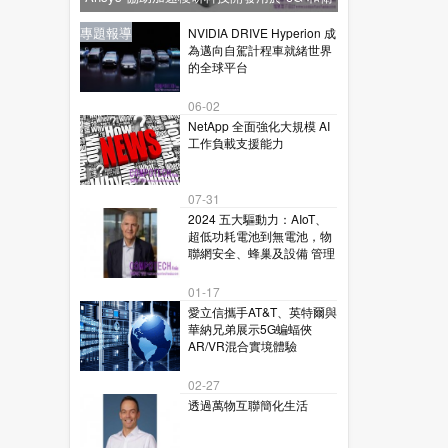
星通訊的下一代毫米波技術
新聞
新聞
專題報導
新聞
專題報導
NVIDIA DRIVE Hyperion 成
為邁向自駕計程車就緒世界
的全球平台
06-02
NetApp 全面強化大規模 AI
工作負載支援能力
07-31
2024 五大驅動力：AIoT、
超低功耗電池到無電池，物
聯網安全、蜂巢及設備 管理
01-17
愛立信攜手AT&T、英特爾與
華納兄弟展示5G蝙蝠俠
AR/VR混合實境體驗
02-27
透過萬物互聯簡化生活