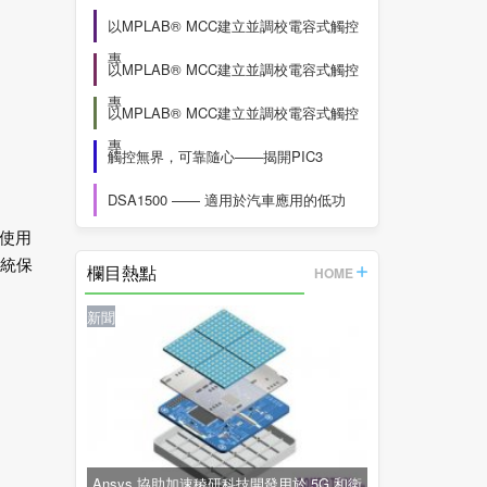
以MPLAB® MCC建立並調校電容式觸控
專
以MPLAB® MCC建立並調校電容式觸控
專
以MPLAB® MCC建立並調校電容式觸控
專
觸控無界，可靠隨心——揭開PIC3
DSA1500 —— 適用於汽車應用的低功
許使用
系統保
欄目熱點
HOME
新聞
Ansys 協助加速稜研科技開發用於 5G 和衛